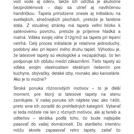
voči vode aj oderu, takže ich údržba je skutočne
bezproblémová – dajú sa utrieť aj navlhčenou
handričkou. Tapeta prirodzene znesie aj inštaláciu na
svetlejších, slnečnejších plochách, pretože je farebne
stála. Z vizuálnej stránky má tapeta veľmi blízko k
saténovému povrchu, pretože je príjemne hladká a
matná. Vďaka svojej váhe 212g/m2 sa tapeta pri lepení
netrhá. Celý proces inštalácie je relatívne jednoduchý,
podobný ako pri lepení iného druhu tapiet. Výhodou je,
že latexové tapety sú ekologické a nezapáchajú, čo len
podporuje ich obľubu medzi zákazníkmi. Tieto tapety sú
vďaka svojim vlastnostiam ideálnym riešením pre
kuchyne, obývačky, detské izby, rovnako ako kancelárie.
Ako je to možné?
Široká ponuka rôznorodých motívov – to je ďalší
moment, pre ktorý si latexové tapety na stenu
zamilujete. V našej ponuke ich nájdete viac ako 1400,
preto sme ich zoradili do prehľadných kategórií. Vyberať
si teda môžete nie len z rôznych motívov, ale aj farieb a
odtieňov – skrátka podľa toho, čo bude najlepšie
pasovať do vašej domácnosti. Do staršieho interiéru
môžu skvele zapasovať retro tapety, zatiaľ čo