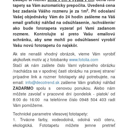
tapety sa Vám automaticky prepočíta. Uvedená cena
2
bez zadania Vášho rozmeru je za 1m
.
Pri odoslaní
Vašej objednávky Vám do 24 hodín zašleme na Váš
email grafický náhľad na odsúhlasenie, /schválenie/
ako bude fototapeta vyzerať pri Vami zadanom
rozmere. Kontrolujte si preto Vašu emailovú
schránku, aby sme mohli po odsúhlasení vyrobiť
Vašu novú fototapetu čo najskôr.
Ak ste nenašli vhodný obrázok, vieme Vám vyrobiť
akýkoľvek motív aj z fotobanky
www.fotolia.com
Stačí ak nám zašlete čislo Vami vybraného obrázku
/nachádza sa v spodnej časti obrázku na pravej strane/
prípadne link a rozmer fototapety aký potrebujete, na
email:
info@decotrend.sk
zašleme Vám grafický náhľad
ZADARMO
spolu s cenovou ponukou. Alebo nám
môžete zavolať v pracovné dni /pondelok - piatok/ od
8:00 do 16:00 na telefónne číslo 0948 504 403 radi
Vám pomôžeme.
Technické parametre vliesovej fototapety:
1. Trvácne farby, vodeodolná, odolná voči oteru,
ekologická. Fototapetu môžete jemne pretrieť