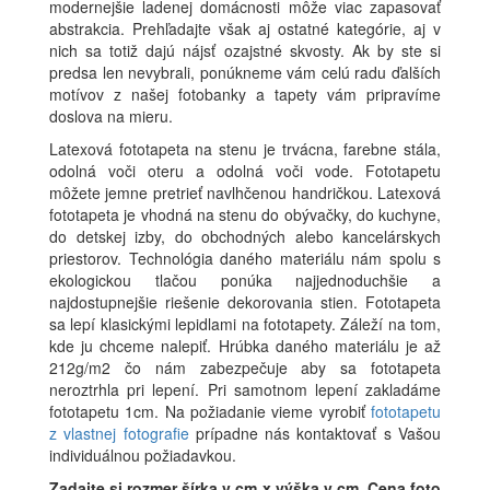
modernejšie ladenej domácnosti môže viac zapasovať
abstrakcia. Prehľadajte však aj ostatné kategórie, aj v
nich sa totiž dajú nájsť ozajstné skvosty. Ak by ste si
predsa len nevybrali, ponúkneme vám celú radu ďalších
motívov z našej fotobanky a tapety vám pripravíme
doslova na mieru.
Latexová fototapeta na stenu je trvácna, farebne stála,
odolná voči oteru a odolná voči vode. Fototapetu
môžete jemne pretrieť navlhčenou handričkou. Latexová
fototapeta je vhodná na stenu do obývačky, do kuchyne,
do detskej izby, do obchodných alebo kancelárskych
priestorov. Technológia daného materiálu nám spolu s
ekologickou tlačou ponúka najjednoduchšie a
najdostupnejšie riešenie dekorovania stien. Fototapeta
sa lepí klasickými lepidlami na fototapety. Záleží na tom,
kde ju chceme nalepiť. Hrúbka daného materiálu je až
212g/m2 čo nám zabezpečuje aby sa fototapeta
neroztrhla pri lepení. Pri samotnom lepení zakladáme
fototapetu 1cm. Na požiadanie vieme vyrobiť
fototapetu
z vlastnej fotografie
prípadne nás kontaktovať s Vašou
individuálnou požiadavkou.
Zadajte si rozmer
šírka v cm x výška v cm
.
Cena foto