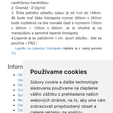
navlhčenou handričkou.
2. Gramáž : 212g/m2
3. Šírka jedného výtlačku /pásu/ je od 1cm do 148cm.
Ak bude mať Vaša fototapeta rozmer 260cm x 260cm
bude rozdelená na dve rovnaké časti s rozmermi 130cm
x 260cm + 130cm x 260cm. Je to vhodné aj na
manipuláciu a samotné lepenie fototapety.
4.Lepenie je so založením 1 cm. /pozri záložku - kde sa
používa + FAQ /
Lepidlo na Latexovú fototapetu
nájdete aj v našej ponuke
TU
Informácie
Používame cookies
Obrazy, nálepky, fototapety, šablóny, dekorácie,
reprodukcie
Súbory cookie a ďalšie technológie
Obchodné podmienky
sledovania používame na zlepšenie
Ochrana osobných údajov
vášho zážitku z prehliadania našich
Spolupráca
Akcie a Doručenie
webových stránok, na to, aby sme vám
Darčekové poukážky
zobrazovali prispôsobený obsah a
Odstúpenie od zmluvy - vrátenie tovaru
cielené reklamy, na analýzu