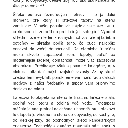
Ako je to možné?
Široká ponuka rôznorodých motívov – to je ďalší
moment, pre ktorý si latexové tapety na stenu
zamilujete. V našej ponuke ich nájdete viac ako 1400,
preto sme ich zoradili do prehľadných kategórií. Vyberať
si teda môžete nie len z rôznych motívov, ale aj farieb a
odtieňov – skrátka podľa toho, čo bude najlepšie
pasovať do vašej domácnosti. Do staršieho interiéru
môžu skvele zapasovať retro tapety, zatiaľ čo
modernejšie ladenej domácnosti môže viac zapasovať
abstrakcia. Prehľadajte však aj ostatné kategórie, aj v
nich sa totiž dajú nájsť ozajstné skvosty. Ak by ste si
predsa len nevybrali, ponúkneme vám celú radu ďalších
motívov z našej fotobanky a tapety vám pripravíme
doslova na mieru.
Latexová fototapeta na stenu je trvácna, farebne stála,
odolná voči oteru a odolná voči vode. Fototapetu
môžete jemne pretrieť navlhčenou handričkou. Latexová
fototapeta je vhodná na stenu do obývačky, do kuchyne,
do detskej izby, do obchodných alebo kancelárskych
priestorov. Technológia daného materiálu nám spolu s