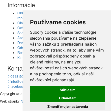
Informácie
Obrazy, nálepky, fototapety, šablóny, dekorácie,
reprodukcie
Používame cookies
Obchodné podmienky
Ochrana osobných údajov
Súbory cookie a ďalšie technológie
Spolupráca
Akcie a Doručenie
sledovania používame na zlepšenie
Darčekové poukážky
vášho zážitku z prehliadania našich
Odstúpenie od zmluvy - vrátenie tovaru
webových stránok, na to, aby sme vám
Reklamácia tovaru
zobrazovali prispôsobený obsah a
Kontakt
cielené reklamy, na analýzu
Kontakt
návštevnosti našich webových stránok
a na pochopenie toho, odkiaľ naši
0948 504 403
návštevníci prichádzajú.
info@decotrend.sk
facebook
Súhlasím
Copyright © 2010 - 2026
Decotrend
Odmietam
Web stránky
Neonus s.r.o.
Hosting
Firmhosting.eu
Zmeniť moje nastavenia