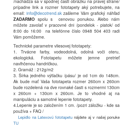
/nachádza sa v spodnej časti obrázku na pravej strane/
prípadne link a rozmer fototapety aký potrebujete, na
email:
info@decotrend.sk
zašleme Vám grafický náhľad
ZADARMO
spolu s cenovou ponukou. Alebo nám
môžete zavolať v pracovné dni /pondelok - piatok/ od
8:00 do 16:00 na telefónne číslo 0948 504 403 radi
Vám pomôžeme.
Technické parametre vliesovej fototapety:
1. Trvácne farby, vodeodolná, odolná voči oteru,
ekologická. Fototapetu môžete jemne pretrieť
navlhčenou handričkou.
2. Gramáž : 212g/m2
3. Šírka jedného výtlačku /pásu/ je od 1cm do 148cm.
Ak bude mať Vaša fototapeta rozmer 260cm x 260cm
bude rozdelená na dve rovnaké časti s rozmermi 130cm
x 260cm + 130cm x 260cm. Je to vhodné aj na
manipuláciu a samotné lepenie fototapety.
4.Lepenie je so založením 1 cm. /pozri záložku - kde sa
používa + FAQ /
Lepidlo na Latexovú fototapetu
nájdete aj v našej ponuke
TU