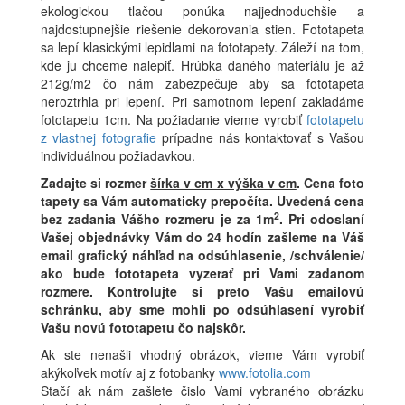
ekologickou tlačou ponúka najjednoduchšie a
najdostupnejšie riešenie dekorovania stien. Fototapeta
sa lepí klasickými lepidlami na fototapety. Záleží na tom,
kde ju chceme nalepiť. Hrúbka daného materiálu je až
212g/m2 čo nám zabezpečuje aby sa fototapeta
neroztrhla pri lepení. Pri samotnom lepení zakladáme
fototapetu 1cm. Na požiadanie vieme vyrobiť
fototapetu
z vlastnej fotografie
prípadne nás kontaktovať s Vašou
individuálnou požiadavkou.
Zadajte si rozmer
šírka v cm x výška v cm
.
Cena foto
tapety sa Vám automaticky prepočíta. Uvedená cena
2
bez zadania Vášho rozmeru je za 1m
.
Pri odoslaní
Vašej objednávky Vám do 24 hodín zašleme na Váš
email grafický náhľad na odsúhlasenie, /schválenie/
ako bude fototapeta vyzerať pri Vami zadanom
rozmere. Kontrolujte si preto Vašu emailovú
schránku, aby sme mohli po odsúhlasení vyrobiť
Vašu novú fototapetu čo najskôr.
Ak ste nenašli vhodný obrázok, vieme Vám vyrobiť
akýkoľvek motív aj z fotobanky
www.fotolia.com
Stačí ak nám zašlete čislo Vami vybraného obrázku