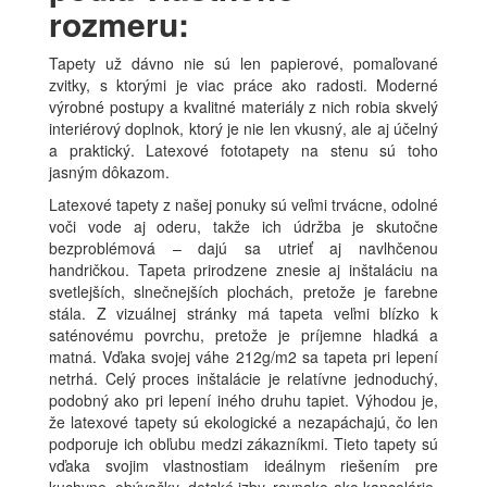
rozmeru:
Tapety už dávno nie sú len papierové, pomaľované
zvitky, s ktorými je viac práce ako radosti. Moderné
výrobné postupy a kvalitné materiály z nich robia skvelý
interiérový doplnok, ktorý je nie len vkusný, ale aj účelný
a praktický. Latexové fototapety na stenu sú toho
jasným dôkazom.
Latexové tapety z našej ponuky sú veľmi trvácne, odolné
voči vode aj oderu, takže ich údržba je skutočne
bezproblémová – dajú sa utrieť aj navlhčenou
handričkou. Tapeta prirodzene znesie aj inštaláciu na
svetlejších, slnečnejších plochách, pretože je farebne
stála. Z vizuálnej stránky má tapeta veľmi blízko k
saténovému povrchu, pretože je príjemne hladká a
matná. Vďaka svojej váhe 212g/m2 sa tapeta pri lepení
netrhá. Celý proces inštalácie je relatívne jednoduchý,
podobný ako pri lepení iného druhu tapiet. Výhodou je,
že latexové tapety sú ekologické a nezapáchajú, čo len
podporuje ich obľubu medzi zákazníkmi. Tieto tapety sú
vďaka svojim vlastnostiam ideálnym riešením pre
kuchyne, obývačky, detské izby, rovnako ako kancelárie.