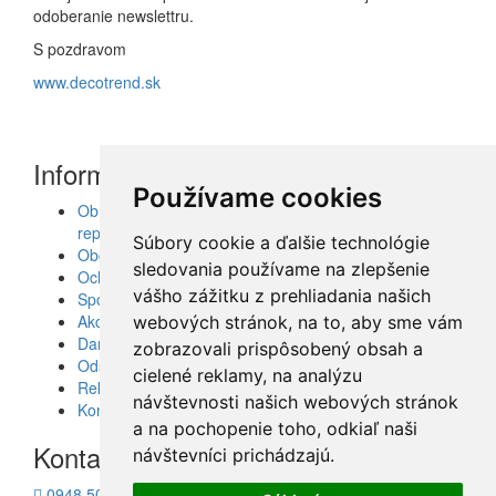
odoberanie newslettru.
S pozdravom
www.decotrend.sk
Informácie
Používame cookies
Obrazy, nálepky, fototapety, šablóny, dekorácie,
reprodukcie
Súbory cookie a ďalšie technológie
Obchodné podmienky
sledovania používame na zlepšenie
Ochrana osobných údajov
vášho zážitku z prehliadania našich
Spolupráca
Akcie a Doručenie
webových stránok, na to, aby sme vám
Darčekové poukážky
zobrazovali prispôsobený obsah a
Odstúpenie od zmluvy - vrátenie tovaru
cielené reklamy, na analýzu
Reklamácia tovaru
návštevnosti našich webových stránok
Kontakt
a na pochopenie toho, odkiaľ naši
Kontakt
návštevníci prichádzajú.
0948 504 403