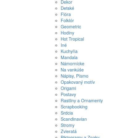
Dekor
Detské
Flóra
Folklór
Geometric
Hodiny
Hot Tropical
Iné
Kuchyňa
Mandala
Námornícke
Na vankúše
Nápisy, Písmo
Opakovaný motív
Origami
Postavy
Rastliny a Ornamenty
Scrapbooking
Srdcia
Scandinavian
Stromy
Zvieratá
Piktogramy a Znaky