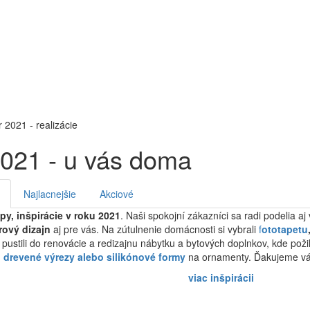
r 2021 - realizácie
 2021 - u vás doma
Najlacnejšie
Akciové
ipy, inšpirácie v roku 2021
. Naši spokojní zákazníci sa radi podelia aj
érový dizajn
aj pre vás. Na zútulnenie domácnosti si vybrali
f
ototapetu
pustili do renovácie a redizajnu nábytku a bytových doplnkov, kde poži
, drevené výrezy alebo silikónové formy
na ornamenty. Ďakujeme vá
viac inšpirácii