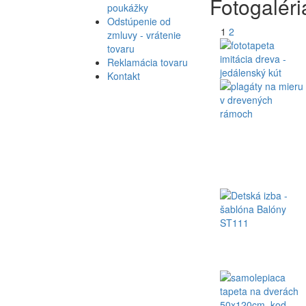
Fotogaléri
poukážky
Odstúpenie od
1
2
zmluvy - vrátenie
tovaru
Reklamácia tovaru
Kontakt