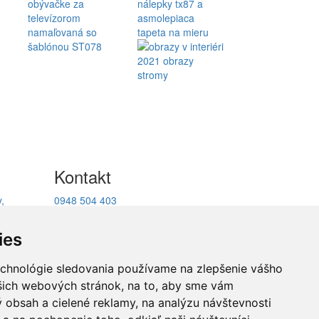
Kontakt
,
0948 504 403
ukcie
info@decotrend.sk
facebook
ies
echnológie sledovania používame na zlepšenie vášho
ašich webových stránok, na to, aby sme vám
átenie
 obsah a cielené reklamy, na analýzu návštevnosti