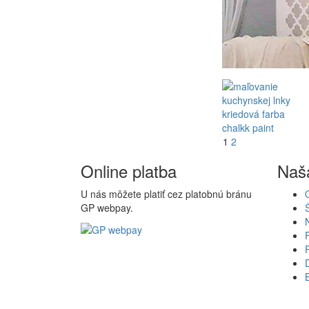
1
2
Online platba
Naš
U nás môžete platiť cez platobnú bránu
GP webpay.