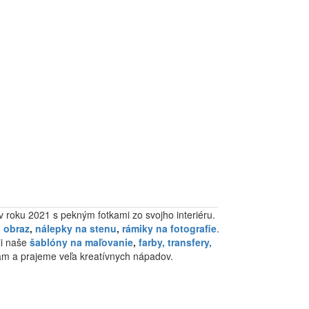
 v roku 2021 s pekným fotkami zo svojho interiéru.
,
obraz
,
nálepky na stenu
,
rámiky na fotografie
.
li naše
šablóny na maľovanie
,
farby, transfery,
m a prajeme veľa kreatívnych nápadov.