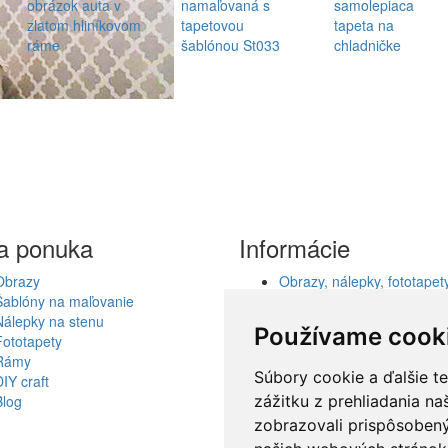
a ponuka
Informácie
Obrazy
Obrazy, nálepky, fototapety
Šablóny na maľovanie
šablóny, dekorácie, reprod
Nálepky na stenu
Obchodné podmienky
Používame cook
Fototapety
Ochrana osobných údajov
Rámy
Spolupráca
Súbory cookie a ďalšie t
DIY craft
Akcie a Doručenie
Blog
Darčekové poukážky
zážitku z prehliadania n
Odstúpenie od zmluvy - vr
zobrazovali prispôsobený
tovaru