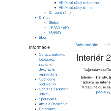
Hliníkové rámy strieborné
Hliníkové rámy čierne
Drevené rámy
DIY craft
Štetce
TRANSFERY
FORMY
Blog
Vaše realizácie
Interié
Informácie
Interiér
Obrazy, nálepky,
fototapety,
šablóny,
dekorácie,
Najpredávanejšie
reprodukcie
Interiér -
Trendy, t
Obchodné
Inšpiráca na
interi
podmienky
Kreatívne duše sa 
Ochrana osobných
pečiatky
údajov
Spolupráca
Akcie a Doručenie
Darčekové