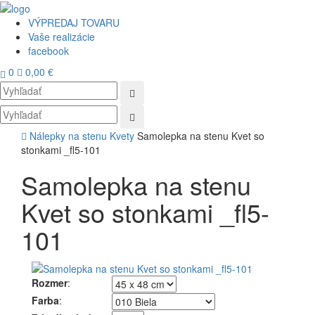
VÝPREDAJ TOVARU
Vaše realizácie
facebook
0
0,00 €
Toggl
navig
Nálepky na stenu
Kvety
Samolepka na stenu Kvet so
stonkami _fl5-101
Samolepka na stenu
Kvet so stonkami _fl5-
101
Rozmer
:
Farba
: