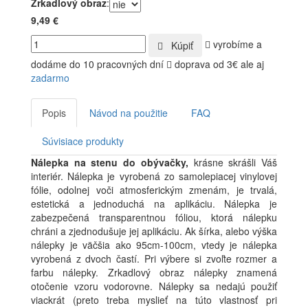
Zrkadlový obraz
:
9,49 €
vyrobíme a
Kúpiť
dodáme do 10 pracovných dní
doprava od 3€ ale aj
zadarmo
Popis
Návod na použitie
FAQ
Súvisiace produkty
Nálepka na stenu do obývačky,
krásne skrášli Váš
interiér. Nálepka je vyrobená zo samolepiacej vinylovej
fólie, odolnej voči atmosferickým zmenám, je trvalá,
estetická a jednoduchá na aplikáciu. Nálepka je
zabezpečená transparentnou fóliou, ktorá nálepku
chráni a zjednodušuje jej aplikáciu. Ak šírka, alebo výška
nálepky je väčšia ako 95cm-100cm, vtedy je nálepka
vyrobená z dvoch častí. Pri výbere si zvoľte rozmer a
farbu nálepky. Zrkadlový obraz nálepky znamená
otočenie vzoru vodorovne. Nálepky sa nedajú použiť
viackrát (preto treba myslieť na túto vlastnosť pri