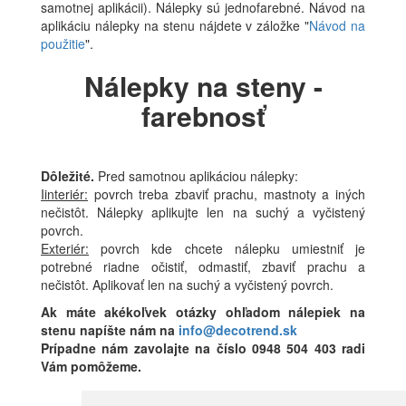
samotnej aplikácii). Nálepky sú jednofarebné. Návod na
aplikáciu nálepky na stenu nájdete v záložke "
Návod na
použitie
".
Nálepky na steny -
farebnosť
Dôležité.
Pred samotnou aplikáciou nálepky:
Iinteriér:
povrch treba zbaviť prachu, mastnoty a iných
nečistôt. Nálepky aplikujte len na suchý a vyčistený
povrch.
Exteriér:
povrch kde chcete nálepku umiestniť je
potrebné riadne očistiť, odmastiť, zbaviť prachu a
nečistôt. Aplikovať len na suchý a vyčistený povrch.
Ak máte akékoľvek otázky ohľadom nálepiek na
stenu napíšte nám na
info@decotrend.sk
Prípadne nám zavolajte na číslo 0948 504 403 radi
Vám pomôžeme.