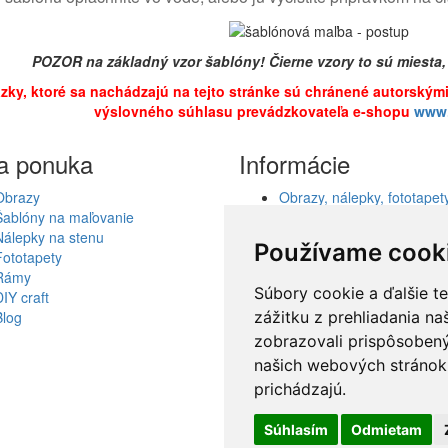
POZOR na základný vzor šablóny! Čierne vzory to sú miesta,
rázky, ktoré sa nachádzajú na tejto stránke sú chránené autorským
výslovného súhlasu prevádzkovateľa e-shopu
www.
a ponuka
Informácie
Obrazy
Obrazy, nálepky, fototapety
Šablóny na maľovanie
šablóny, dekorácie, reprod
Nálepky na stenu
Obchodné podmienky
Používame cook
Fototapety
Ochrana osobných údajov
Rámy
Spolupráca
Súbory cookie a ďalšie t
DIY craft
Akcie a Doručenie
Blog
Darčekové poukážky
zážitku z prehliadania n
Odstúpenie od zmluvy - vr
zobrazovali prispôsobený
tovaru
našich webových stránok 
Reklamácia tovaru
prichádzajú.
Kontakt
Súhlasím
Odmietam