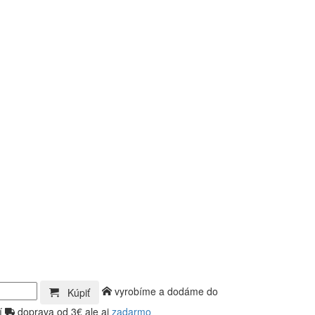
vyrobíme a dodáme do
Kúpiť
í
doprava od 3€ ale aj
zadarmo