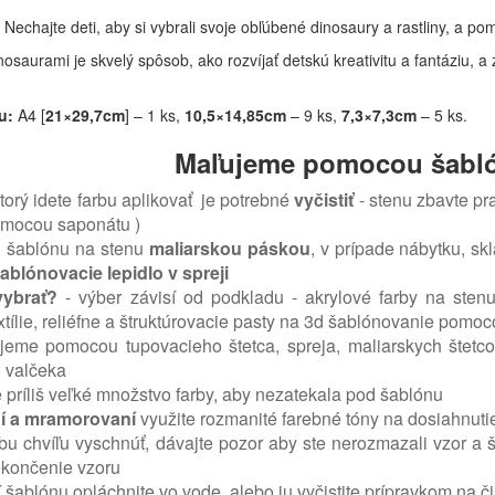
: Nechajte deti, aby si vybrali svoje obľúbené dinosaury a rastliny, a po
nosaurami je skvelý spôsob, ako rozvíjať detskú kreativitu a fantáziu, 
u:
A4 [
21×29,7cm
] – 1 ks,
10,5×14,85cm
– 9 ks,
7,3×7,3cm
– 5 ks.
Maľujeme pomocou šabl
torý idete farbu aplikovať je potrebné
vyčistiť
- stenu zbavte pr
pomocou saponátu )
si šablónu na stenu
maliarskou páskou
, v prípade nábytku, s
ablónovacie lepidlo v spreji
vybrať?
- výber závisí od podkladu - akrylové farby na stenu
xtílie, reliéfne a štruktúrovacie pasty na 3d šablónovanie pomoc
ujeme pomocou tupovacieho štetca, spreja, maliarskych štetc
 valčeka
 príliš veľké množstvo farby, aby nezatekala pod šablónu
ní a mramorovaní
využite rozmanité farebné tóny na dosiahnut
rbu chvíľu vyschnúť, dávajte pozor aby ste nerozmazali vzor 
okončenie vzoru
šablónu opláchnite vo vode, alebo ju vyčistite prípravkom na č