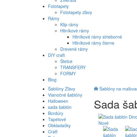
Zvieratá
Fototapety
Fototapety zľavy
Rámy
Klip rámy
Hliníkové rámy
Hliníkové rámy strieborné
Hliníkové rámy čierne
Drevené rámy
DIY craft
Štetce
TRANSFERY
FORMY
Blog
Šablóny Zľavy
Šablóny na maľova
Vianočné šablóny
Sada ša
Halloween
sada šablón
Bordúry
Tapetové
Nové
Obkladačky
Craft