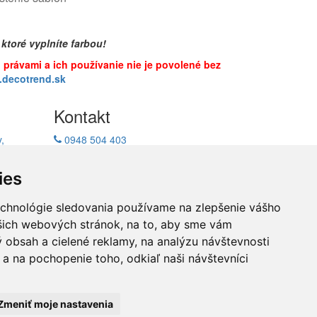
 ktoré vyplníte farbou!
i právami a ich používanie nie je povolené bez
decotrend.sk
Kontakt
,
0948 504 403
ukcie
info@decotrend.sk
facebook
ies
echnológie sledovania používame na zlepšenie vášho
ašich webových stránok, na to, aby sme vám
átenie
 obsah a cielené reklamy, na analýzu návštevnosti
a na pochopenie toho, odkiaľ naši návštevníci
Zmeniť moje nastavenia