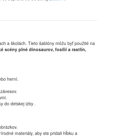
ach a školách. Tieto šablóny môžu byť použité na
é scény plné dinosaurov, fosílií a rastlín,
ebo herní.
 závesov.
ami.
y do detskej izby .
 obrázkov.
rírodné materiály, aby ste pridali hĺbku a