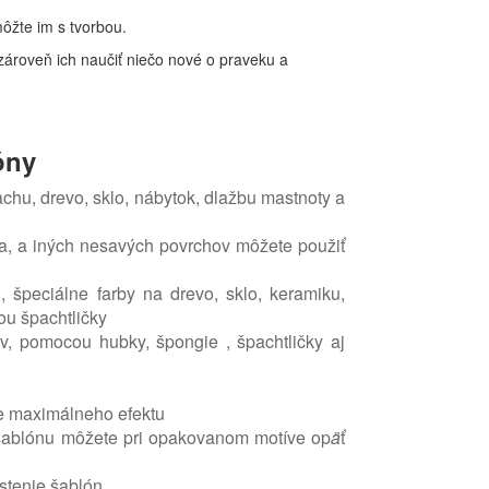
môžte im s tvorbou.
a zároveň ich naučiť niečo nové o praveku a
óny
achu, drevo, sklo, nábytok, dlažbu mastnoty a
kla, a iných nesavých povrchov môžete použiť
, špeciálne farby na drevo, sklo, keramiku,
ou špachtličky
ov, pomocou hubky, špongie , špachtlič
ky aj
ie maximálneho efektu
a šablónu môžete pri opakovanom motíve op
ä
ť
istenie šablón