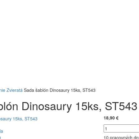
nie
Zvieratá
Sada šablón Dinosaury 15ks, ST543
blón Dinosaury 15ks, ST543
18,90 €
10 pracovných dn