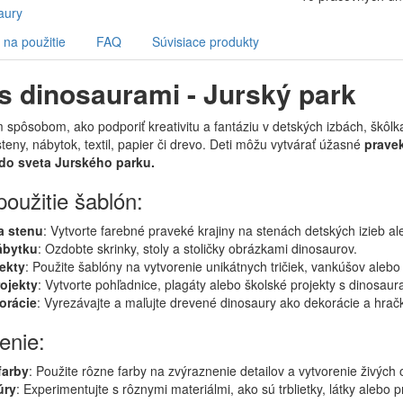
na použitie
FAQ
Súvisiace produkty
s dinosaurami - Jurský park
 spôsobom, ako podporiť kreativitu a fantáziu v detských izbách, škôlk
teny, nábytok, textil, papier či drevo. Deti môžu vytvárať úžasné
pravek
 do sveta Jurského parku.
oužitie šablón:
a stenu
: Vytvorte farebné praveké krajiny na stenách detských izieb al
ábytku
: Ozdobte skrinky, stoly a stoličky obrázkami dinosaurov.
jekty
: Použite šablóny na vytvorenie unikátnych tričiek, vankúšov alebo
ojekty
: Vytvorte pohľadnice, plagáty alebo školské projekty s dinosaur
orácie
: Vyrezávajte a maľujte drevené dinosaury ako dekorácie a hračk
enie:
farby
: Použite rôzne farby na zvýraznenie detailov a vytvorenie živých
úry
: Experimentujte s rôznymi materiálmi, ako sú trblietky, látky alebo p