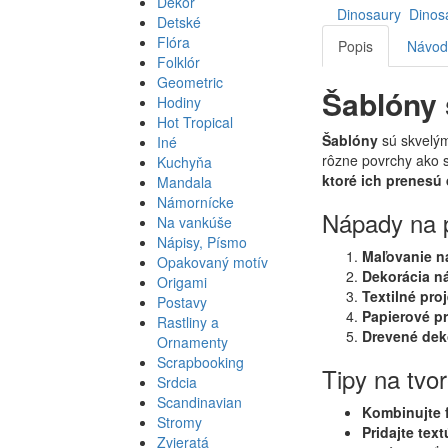
Dekor
Detské
Flóra
Popis
Návod 
Folklór
Geometric
Šablóny 
Hodiny
Hot Tropical
Šablóny
sú
skvelým
Iné
rôzne povrchy ako s
Kuchyňa
ktoré ich prenesú
Mandala
Námornícke
Nápady na p
Na vankúše
Nápisy, Písmo
Maľovanie n
Opakovaný motív
Dekorácia n
Origami
Textilné pro
Postavy
Papierové pr
Rastliny a
Drevené dek
Ornamenty
Scrapbooking
Tipy na tvor
Srdcia
Scandinavian
Kombinujte 
Stromy
Pridajte text
Zvieratá