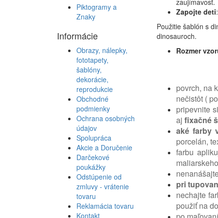
zaujímavosť.
Piktogramy a
Zapojte deti
Znaky
Použitie šablón s di
Informácie
dinosauroch.
Obrazy, nálepky,
Rozmer vzor
fototapety,
šablóny,
dekorácie,
povrch, na k
reprodukcie
nečistôt ( 
Obchodné
podmienky
pripevnite 
Ochrana osobných
aj
fixačné š
údajov
aké farby 
Spolupráca
porcelán, te
Akcie a Doručenie
farbu aplik
Darčekové
maliarskeho
poukážky
nenanášajte
Odstúpenie od
pri tupova
zmluvy - vrátenie
nechajte fa
tovaru
použiť na d
Reklamácia tovaru
Kontakt
po maľovaní 