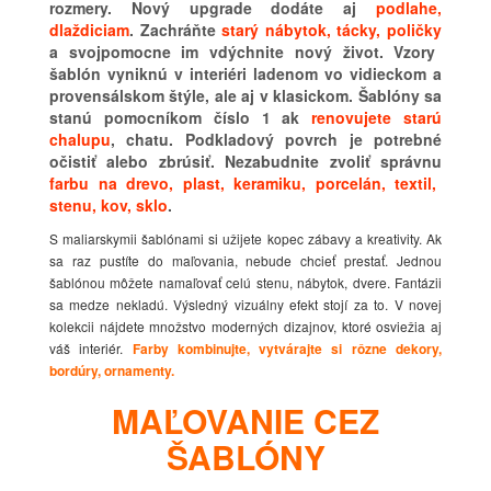
rozmery. Nový upgrade dodáte aj
podlahe,
dlaždiciam
. Zachráňte
starý nábytok, tácky, poličky
a svojpomocne im vdýchnite nový život. Vzory
šablón vyniknú v interiéri ladenom vo vidieckom a
provensálskom štýle, ale aj v klasickom. Šablóny sa
stanú pomocníkom číslo 1 ak
renovujete starú
chalupu
, chatu. Podkladový povrch je potrebné
očistiť alebo zbrúsiť. Nezabudnite zvoliť správnu
farbu na drevo, plast, keramiku, porcelán, textil,
stenu, kov, sklo
.
S maliarskymii šablónami si užijete kopec zábavy a kreativity. Ak
sa raz pustíte do maľovania, nebude chcieť prestať. Jednou
šablónou môžete namaľovať celú stenu, nábytok, dvere. Fantázii
sa medze nekladú. Výsledný vizuálny efekt stojí za to. V novej
kolekcii nájdete množstvo moderných dizajnov, ktoré osviežia aj
váš interiér.
Farby kombinujte, vytvárajte si rôzne dekory,
bordúry, ornamenty.
MAĽOVANIE CEZ
ŠABLÓNY