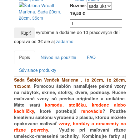
Rozmer
:
19,50 €
vyrobíme a dodáme do 10 pracovných dní
Kúpiť
doprava od 3€ ale aj
zadarmo
Popis
Návod na použitie
FAQ
Súvisiace produkty
Sada Šablón Venček Mariena . 1x 20cm, 1x 28cm,
1x35cm
.
Pomocou šablón namaľujete pekné vzory
na nábytok, skrine, stolíky, dvere, podnosy. Ručne
maľované vzory sú predsa originálne a unikátne.
Máte starú
komodu, stoličku, kredenc alebo
kachličky
, ktoré potrebujú
renováciu
? Použite
kreatívnu šablónu vyrobenú z plastu, ktorou môžete
opakovane maľovať
vzory, bordúry a ornamenty na
rôzne povrchy
. Využite pri maľovaní rôzne
umelecko-remeselné techniky. Kombinujte farby aj