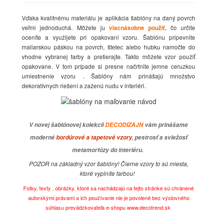
Vďaka kvalitnému materiálu je aplikácia šablóny na daný povrch
veľmi jednoduchá. Môžete ju
viacnásobne použiť
, čo určite
oceníte a využijete pri opakovaní vzoru. Šablónu pripevnite
maliarskou páskou na povrch, štetec alebo hubku namočte do
vhodne vybranej farby a pretierajte. Takto môžete vzor použiť
opakovane. V tom prípade si presne načrtnite jemne ceruzkou
umiestnenie vzoru . Šablóny nám prinášajú množstvo
dekoratívnych riešení a zaženú nudu v interiéri.
V novej šablónovej kolekcii
DECODIZAJN
vám prinášame
moderné
bordúrové a tapetové vzory
, pestrosť a sviežosť
metamorfózy do interiéru.
POZOR na základný vzor šablóny! Čierne vzory to sú miesta,
ktoré vyplníte farbou!
Fotky, texty , obrázky, ktoré sa nachádzajú na tejto stránke sú chránené
autorskými právami a ich používanie nie je povolené bez výslovného
súhlasu prevádzkovateľa e-shopu www.decotrend.sk