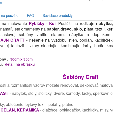
na použitie
FAQ
Súvisiace produkty
a na maľovanie
Rybičky - Koi
. Poslúži na redizajn
nábytku,
- namaľujete ornamenty na
papier, drevo, sklo, plast, textil, k
j plastovej šablóny vrátite starému nábytku a doplnk
ZAJN CRAFT
- riešenie na výzdobu stien, podláh, kachličiek
ojej fantázii - vzory striedajte, kombinujte farby, buďte kre
óny :
30cm x 35cm
u:
detail na obrázku
Šablóny Craft
osti a rozmanitosti vzorov môžete renovovať, dekorovať, maľovať
LAST
- nábytok, stoly, stoličky, dvere, komody, tácky, šperkovnic
tky, oblečenie, bytový textil, poťahy, plátno ...
RCELÁN, KERAMIKA
- dlaždice, obkladačky, kachličky, misy, vá