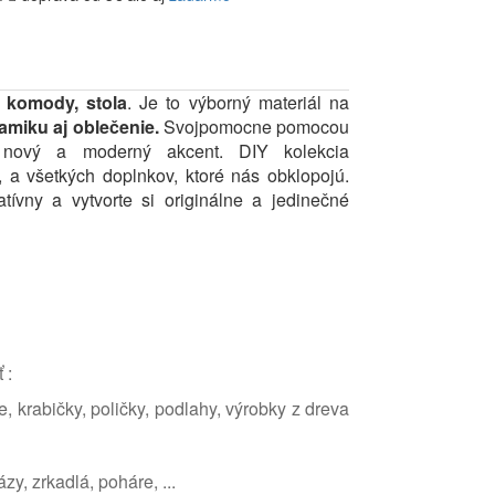
 komody, stola
. Je to výborný materiál na
eramiku aj oblečenie.
Svojpomocne pomocou
om nový a moderný akcent. DIY ko
lekcia
, a všetkých doplnkov, ktoré nás obklopojú.
atívny a vytvorte si originálne a jedinečné
 :
e, krabičky, poličky, podlahy, výrobky z dreva
zy, zrkadlá, poháre, ...