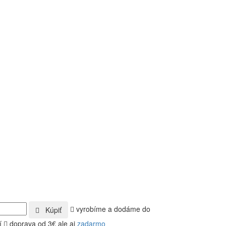
vyrobíme a dodáme do
Kúpiť
í
doprava od 3€ ale aj
zadarmo