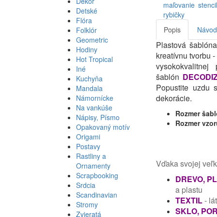
Dekor
Detské
Flóra
Popis
Návod 
Folklór
Geometric
Plastová šablón
Hodiny
kreatívnu tvorbu 
Hot Tropical
vysokokvalitne
Iné
šablón
DECODI
Kuchyňa
Popustite uzdu sv
Mandala
dekorácie.
Námornícke
Na vankúše
Rozmer šabl
Nápisy, Písmo
Rozmer vzor
Opakovaný motív
Origami
Postavy
Rastliny a
Vďaka svojej veľk
Ornamenty
Scrapbooking
DREVO, P
Srdcia
a plastu
Scandinavian
TEXTIL
- lá
Stromy
SKLO, PO
Zvieratá