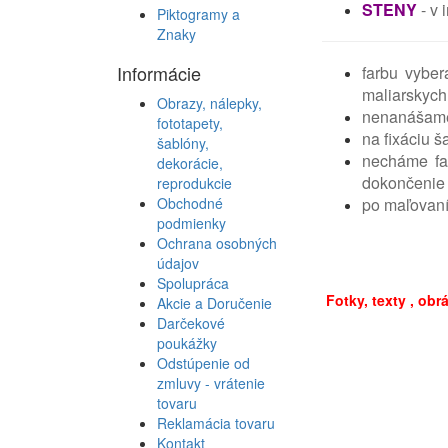
STENY
- v 
Piktogramy a
Znaky
Informácie
farbu vybe
maliarskych
Obrazy, nálepky,
nenanášame 
fototapety,
na fixáciu š
šablóny,
necháme fa
dekorácie,
dokončenie
reprodukcie
po maľovaní
Obchodné
podmienky
Ochrana osobných
údajov
Spolupráca
Fotky, texty , ob
Akcie a Doručenie
Darčekové
poukážky
Odstúpenie od
zmluvy - vrátenie
tovaru
Reklamácia tovaru
Kontakt