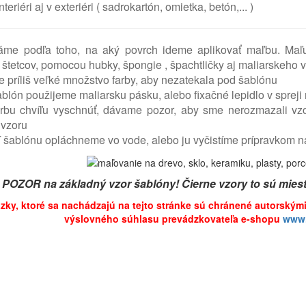
interiéri aj v exteriéri ( sadrokartón, omietka, betón,... )
ráme podľa toho, na aký povrch ideme aplikovať maľbu. Maľ
 štetcov, pomocou hubky, špongie , špachtlič
ky aj maliarskeho 
príliš veľké množstvo farby, aby nezatekala pod šablónu
ablón použijeme maliarsku pásku, alebo fixačné lepidlo v spreji
rbu chvíľu vyschnúť, dávame pozor, aby sme nerozmazali v
 vzoru
 šablónu opláchneme vo vode, alebo ju vyčistíme prípravkom na
POZOR na základný vzor šablóny! Čierne vzory to sú miesta
rázky, ktoré sa nachádzajú na tejto stránke sú chránené autorským
výslovného súhlasu prevádzkovateľa e-shopu
www.