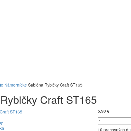
ie
Námornícke
Šablóna Rybičky Craft ST165
Rybičky Craft ST165
5,90 €
10 pracovných dn