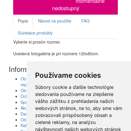
momentálne
nedostupný
Popis
Návod na použitie
FAQ
Súvisiace produkty
Vyberte si prosím rozmer.
Uvedená fotogaléria je pri rozmere 120x80cm.
Informácie
Používame cookies
Obrazy, nálepky, fototapety, šablóny, dekorácie,
reprodukcie
Súbory cookie a ďalšie technológie
Obchodné podmienky
sledovania používame na zlepšenie
Ochrana osobných údajov
vášho zážitku z prehliadania našich
Spolupráca
Akcie a Doručenie
webových stránok, na to, aby sme vám
Darčekové poukážky
zobrazovali prispôsobený obsah a
Odstúpenie od zmluvy - vrátenie tovaru
cielené reklamy, na analýzu
Reklamácia tovaru
návštevnosti našich webových stránok