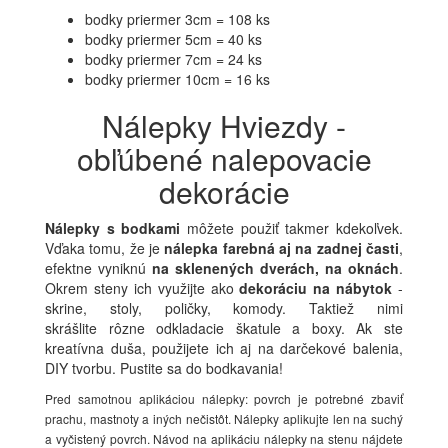
bodky priermer 3cm = 108 ks
bodky priermer 5cm = 40 ks
bodky priermer 7cm = 24 ks
bodky priermer 10cm = 16 ks
Nálepky Hviezdy -
obľúbené nalepovacie
dekorácie
Nálepky s bodkami
môžete použiť takmer kdekoľvek.
Vďaka tomu, že je
nálepka farebná aj na zadnej časti
,
efektne vyniknú
na sklenených dverách, na oknách
.
Okrem steny ich využijte ako
dekoráciu na nábytok
-
skrine, stoly, poličky, komody. Taktiež nimi
skrášlite rôzne odkladacie škatule a boxy. Ak ste
kreatívna duša, použijete ich aj na darčekové balenia,
DIY tvorbu. Pustite sa do bodkavania!
Pred samotnou aplikáciou nálepky: povrch je potrebné zbaviť
prachu, mastnoty a iných nečistôt. Nálepky aplikujte len na suchý
a vyčistený povrch. Návod na aplikáciu nálepky na stenu nájdete