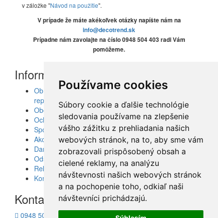
v záložke "
Návod na použitie
".
V prípade že máte akékoľvek otázky napíšte nám na
info@decotrend.sk
Prípadne nám zavolajte na číslo 0948 504 403 radi Vám
pomôžeme.
Informácie
Používame cookies
Obrazy, nálepky, fototapety, šablóny, dekorácie,
reprodukcie
Súbory cookie a ďalšie technológie
Obchodné podmienky
sledovania používame na zlepšenie
Ochrana osobných údajov
vášho zážitku z prehliadania našich
Spolupráca
Akcie a Doručenie
webových stránok, na to, aby sme vám
Darčekové poukážky
zobrazovali prispôsobený obsah a
Odstúpenie od zmluvy - vrátenie tovaru
cielené reklamy, na analýzu
Reklamácia tovaru
návštevnosti našich webových stránok
Kontakt
a na pochopenie toho, odkiaľ naši
Kontakt
návštevníci prichádzajú.
0948 504 403
Súhlasím