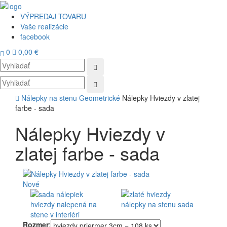
VÝPREDAJ TOVARU
Vaše realizácie
facebook
0
0,00 €
Toggl
navig
Nálepky na stenu
Geometrické
Nálepky Hviezdy v zlatej
farbe - sada
Nálepky Hviezdy v
zlatej farbe - sada
Nové
Rozmer
: