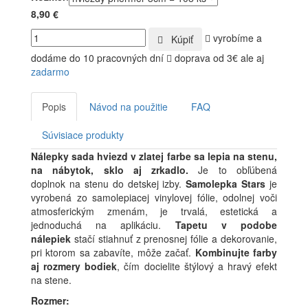
8,90 €
vyrobíme a
Kúpiť
dodáme do 10 pracovných dní
doprava od 3€ ale aj
zadarmo
Popis
Návod na použitie
FAQ
Súvisiace produkty
Nálepky sada hviezd v zlatej farbe sa lepia na stenu,
na nábytok, sklo aj zrkadlo.
Je to obľúbená
doplnok na stenu do detskej izby.
Samolepka Stars
je
vyrobená zo samolepiacej vinylovej fólie, odolnej voči
atmosferickým zmenám, je trvalá, estetická a
jednoduchá na aplikáciu.
Tapetu v podobe
nálepiek
stačí stiahnuť z prenosnej fólie a dekorovanie,
pri ktorom sa zabavíte, môže začať.
Kombinujte farby
aj rozmery bodiek
, čím docielite štýlový a hravý efekt
na stene.
Rozmer: