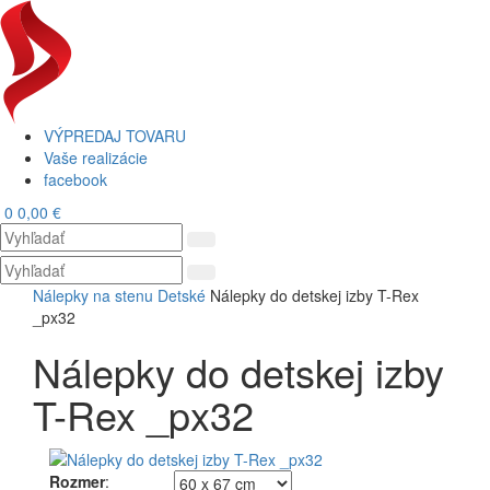
VÝPREDAJ TOVARU
Vaše realizácie
facebook
0
0,00 €
Toggl
navig
Nálepky na stenu
Detské
Nálepky do detskej izby T-Rex
_px32
Nálepky do detskej izby
T-Rex _px32
Rozmer
: