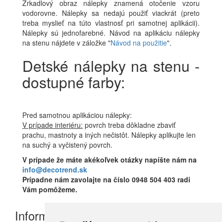
Zrkadlový obraz nálepky znamená otočenie vzoru
vodorovne. Nálepky sa nedajú použiť viackrát (preto
treba myslieť na túto vlastnosť pri samotnej aplikácii).
Nálepky sú jednofarebné. Návod na aplikáciu nálepky
na stenu nájdete v záložke "
Návod na použitie
".
Detské nálepky na stenu -
dostupné farby:
Pred samotnou aplikáciou nálepky:
V prípade interiéru:
povrch treba dôkladne zbaviť
prachu, mastnoty a iných nečistôt. Nálepky aplikujte len
na suchý a vyčistený povrch.
V prípade že máte akékoľvek otázky napíšte nám na
info@decotrend.sk
Prípadne nám zavolajte na číslo 0948 504 403 radi
Vám pomôžeme.
Informácie