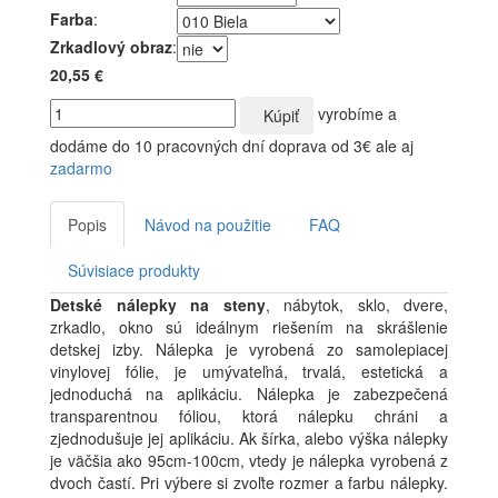
Farba
:
Zrkadlový obraz
:
20,55 €
vyrobíme a
Kúpiť
dodáme do 10 pracovných dní
doprava od 3€ ale aj
zadarmo
Popis
Návod na použitie
FAQ
Súvisiace produkty
Detské nálepky na steny
, nábytok, sklo, dvere,
zrkadlo, okno sú ideálnym riešením na skrášlenie
detskej izby. Nálepka je vyrobená zo samolepiacej
vinylovej fólie, je umývateľná, trvalá, estetická a
jednoduchá na aplikáciu. Nálepka je zabezpečená
transparentnou fóliou, ktorá nálepku chráni a
zjednodušuje jej aplikáciu. Ak šírka, alebo výška nálepky
je väčšia ako 95cm-100cm, vtedy je nálepka vyrobená z
dvoch častí. Pri výbere si zvoľte rozmer a farbu nálepky.