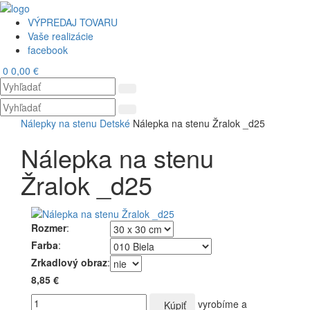
VÝPREDAJ TOVARU
Vaše realizácie
facebook
0
0,00 €
Toggl
navig
Nálepky na stenu
Detské
Nálepka na stenu Žralok _d25
Nálepka na stenu
Žralok _d25
Rozmer
:
Farba
:
Zrkadlový obraz
:
8,85 €
vyrobíme a
Kúpiť