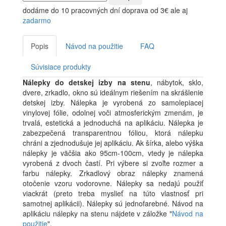
dodáme do 10 pracovných dní
doprava od 3€ ale aj
zadarmo
Popis
Návod na použitie
FAQ
Súvisiace produkty
Nálepky do detskej izby na stenu
, nábytok, sklo,
dvere, zrkadlo, okno sú ideálnym riešením na skrášlenie
detskej izby. Nálepka je vyrobená zo samolepiacej
vinylovej fólie, odolnej voči atmosferickým zmenám, je
trvalá, estetická a jednoduchá na aplikáciu. Nálepka je
zabezpečená transparentnou fóliou, ktorá nálepku
chráni a zjednodušuje jej aplikáciu. Ak šírka, alebo výška
nálepky je väčšia ako 95cm-100cm, vtedy je nálepka
vyrobená z dvoch častí. Pri výbere si zvoľte rozmer a
farbu nálepky. Zrkadlový obraz nálepky znamená
otočenie vzoru vodorovne. Nálepky sa nedajú použiť
viackrát (preto treba myslieť na túto vlastnosť pri
samotnej aplikácii). Nálepky sú jednofarebné. Návod na
aplikáciu nálepky na stenu nájdete v záložke "
Návod na
použitie
".