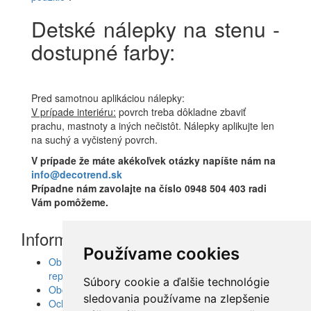
Detské nálepky na stenu -
dostupné farby:
Pred samotnou aplikáciou nálepky:
V prípade interiéru:
povrch treba dôkladne zbaviť
prachu, mastnoty a iných nečistôt. Nálepky aplikujte len
na suchý a vyčistený povrch.
V prípade že máte akékoľvek otázky napíšte nám na
info@decotrend.sk
Prípadne nám zavolajte na číslo 0948 504 403 radi
Vám pomôžeme.
Informácie
Používame cookies
Obrazy, nálepky, fototapety, šablóny, dekorácie,
reprodukcie
Súbory cookie a ďalšie technológie
Obchodné podmienky
sledovania používame na zlepšenie
Ochrana osobných údajov