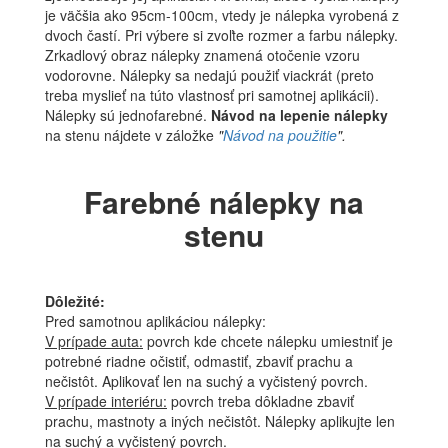
je väčšia ako 95cm-100cm, vtedy je nálepka vyrobená z
dvoch častí. Pri výbere si zvoľte rozmer a farbu nálepky.
Zrkadlový obraz nálepky znamená otočenie vzoru
vodorovne. Nálepky sa nedajú použiť viackrát (preto
treba myslieť na túto vlastnosť pri samotnej aplikácii).
Nálepky sú jednofarebné.
Návod na lepenie nálepky
na stenu nájdete v záložke
"
Návod na použitie
".
Farebné nálepky na
stenu
Dôležité:
Pred samotnou aplikáciou nálepky:
V prípade auta:
povrch kde chcete nálepku umiestniť je
potrebné riadne očistiť, odmastiť, zbaviť prachu a
nečistôt. Aplikovať len na suchý a vyčistený povrch.
V prípade interiéru:
povrch treba dôkladne zbaviť
prachu, mastnoty a iných nečistôt. Nálepky aplikujte len
na suchý a vyčistený povrch.