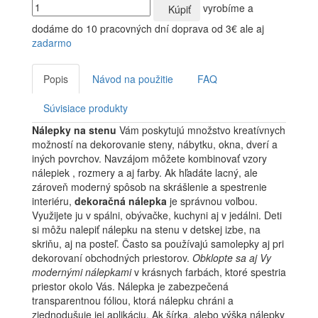
vyrobíme a
Kúpiť
dodáme do 10 pracovných dní
doprava od 3€ ale aj
zadarmo
Popis
Návod na použitie
FAQ
Súvisiace produkty
Nálepky na stenu
Vám poskytujú množstvo kreatívnych
možností na dekorovanie steny, nábytku, okna, dverí a
iných povrchov. Navzájom môžete kombinovať vzory
nálepiek , rozmery a aj farby. Ak hľadáte lacný, ale
zároveň moderný spôsob na skrášlenie a spestrenie
interiéru,
dekoračná nálepka
je správnou voľbou.
Využijete ju v spálni, obývačke, kuchyni aj v jedálni. Deti
si môžu nalepiť nálepku na stenu v detskej izbe, na
skriňu, aj na posteľ. Často sa používajú samolepky aj pri
dekorovaní obchodných priestorov.
Obklopte sa aj Vy
modernými nálepkami
v krásnych farbách, ktoré spestria
priestor okolo Vás. Nálepka je zabezpečená
transparentnou fóliou, ktorá nálepku chráni a
zjednodušuje jej aplikáciu. Ak šírka, alebo výška nálepky