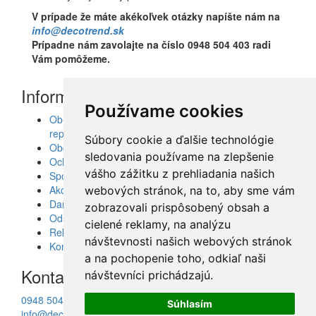
V prípade že máte akékoľvek otázky napíšte nám na
info@decotrend.sk
Prípadne nám zavolajte na číslo 0948 504 403 radi
Vám pomôžeme.
Informácie
Používame cookies
Obrazy, nálepky, fototapety, šablóny, dekorácie,
reprodukcie
Súbory cookie a ďalšie technológie
Obchodné podmienky
sledovania používame na zlepšenie
Ochrana osobných údajov
vášho zážitku z prehliadania našich
Spolupráca
Akcie a Doručenie
webových stránok, na to, aby sme vám
Darčekové poukážky
zobrazovali prispôsobený obsah a
Odstúpenie od zmluvy - vrátenie tovaru
cielené reklamy, na analýzu
Reklamácia tovaru
návštevnosti našich webových stránok
Kontakt
a na pochopenie toho, odkiaľ naši
Kontakt
návštevníci prichádzajú.
0948 504 403
Súhlasím
info@decotrend.sk