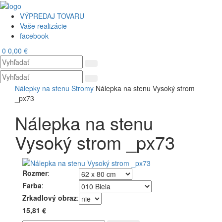
VÝPREDAJ TOVARU
Vaše realizácie
facebook
0
0,00 €
Toggl
navig
Nálepky na stenu
Stromy
Nálepka na stenu Vysoký strom
_px73
Nálepka na stenu
Vysoký strom _px73
Rozmer
:
Farba
:
Zrkadlový obraz
:
15,81 €