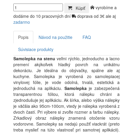
vyrobíme a
Kúpiť
dodáme do 10 pracovných dní
doprava od 3€ ale aj
zadarmo
Popis
Návod na použitie
FAQ
Súvisiace produkty
Samolepka na stenu
veľmi rýchlo, jednoducho a lacno
premení akýkoľvek hladký povrch na unikátnu
dekoráciu. Je ideálna do obývačky, spálne ale aj
kuchyne. Samolepka je vyrobená zo samolepiacej
vinylovej fólie, je vode odolná, trvalá, estetická a
jednoduchá na aplikáciu.
Samolepka
je zabezpečená
transparentnou fóliou, ktorá nálepku chráni a
zjednodušuje jej aplikáciu. Ak šírka, alebo výška nálepky
je väčšia ako 95cm-100cm, vtedy je nálepka vyrobená z
dvoch častí. Pri výbere si zvoľte rozmer a farbu nálepky.
Zrkadlový obraz nálepky znamená otočenie vzoru
vodorovne. Samolepky sa nedajú použiť viackrát (preto
treba myslieť na túto vlastnosť pri samotnej aplikácii).