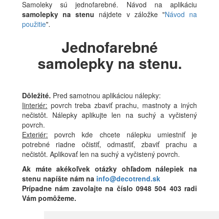
Samoleky sú jednofarebné. Návod na aplikáciu
samolepky na stenu
nájdete v záložke "
Návod na
použitie
".
Jednofarebné
samolepky na stenu.
Dôležité.
Pred samotnou aplikáciou nálepky:
Iinteriér:
povrch treba zbaviť prachu, mastnoty a iných
nečistôt. Nálepky aplikujte len na suchý a vyčistený
povrch.
Exteriér:
povrch kde chcete nálepku umiestniť je
potrebné riadne očistiť, odmastiť, zbaviť prachu a
nečistôt. Aplikovať len na suchý a vyčistený povrch.
Ak máte akékoľvek otázky ohľadom nálepiek na
stenu napíšte nám na
info@decotrend.sk
Prípadne nám zavolajte na číslo 0948 504 403 radi
Vám pomôžeme.