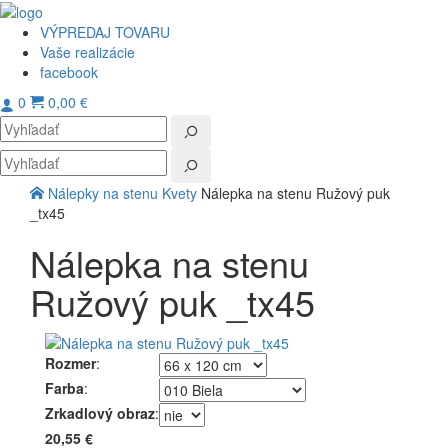
VÝPREDAJ TOVARU
Vaše realizácie
facebook
0
0,00 €
Toggl
navig
Nálepky na stenu
Kvety
Nálepka na stenu Ružový puk
_tx45
Nálepka na stenu
Ružový puk _tx45
Rozmer
:
Farba
:
Zrkadlový obraz
:
20,55 €