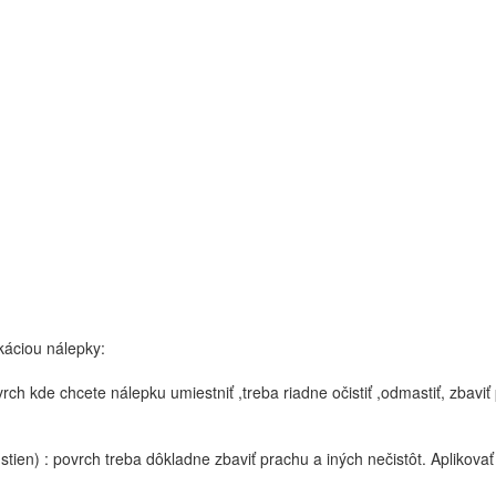
káciou nálepky:
rch kde chcete nálepku umiestniť ,treba riadne očistiť ,odmastiť, zbaviť
(stien) : povrch treba dôkladne zbaviť prachu a iných nečistôt. Aplikova