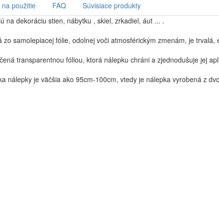
na použitie
FAQ
Súvisiace produkty
na dekoráciu stien, nábytku , skiel, zrkadiel, áut ... .
 zo samolepiacej fólie, odolnej voči atmosférickým zmenám, je trvalá, 
ená transparentnou fóliou, ktorá nálepku chráni a zjednodušuje jej apl
ška nálepky je väčšia ako 95cm-100cm, vtedy je nálepka vyrobená z dvo