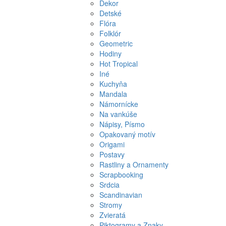
Dekor
Detské
Flóra
Folklór
Geometric
Hodiny
Hot Tropical
Iné
Kuchyňa
Mandala
Námornícke
Na vankúše
Nápisy, Písmo
Opakovaný motív
Origami
Postavy
Rastliny a Ornamenty
Scrapbooking
Srdcia
Scandinavian
Stromy
Zvieratá
Piktogramy a Znaky