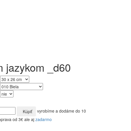
m jazykom _d60
vyrobíme a dodáme do 10
Kúpiť
oprava od 3€ ale aj
zadarmo