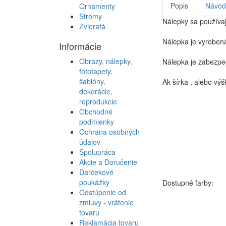
Popis
Návod 
Ornamenty
Stromy
Nálepky sa používajú 
Zvieratá
Nálepka je vyrobená
Informácie
Obrazy, nálepky,
Nálepka je zabezpeč
fototapety,
šablóny,
Ak šírka , alebo vý
dekorácie,
reprodukcie
Obchodné
podmienky
Ochrana osobných
údajov
Spolupráca
Akcie a Doručenie
Darčekové
poukážky
Dostupné farby:
Odstúpenie od
zmluvy - vrátenie
tovaru
Reklamácia tovaru