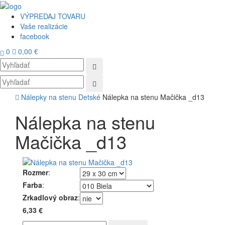
VÝPREDAJ TOVARU
Vaše realizácie
facebook
0
0,00 €
Toggl
navig
Nálepky na stenu
Detské
Nálepka na stenu Mačička _d13
Nálepka na stenu
Mačička _d13
Rozmer
:
Farba
:
Zrkadlový obraz
:
6,33 €