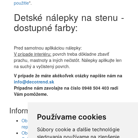
použitie
".
Detské nálepky na stenu -
dostupné farby:
Pred samotnou aplikáciou nálepky:
V prípade interiéru:
povrch treba dôkladne zbaviť
prachu, mastnoty a iných nečistôt. Nálepky aplikujte len
na suchý a vyčistený povrch.
V prípade že máte akékoľvek otázky napíšte nám na
info@decotrend.sk
Prípadne nám zavolajte na číslo 0948 504 403 radi
Vám pomôžeme.
Informácie
Používame cookies
Obrazy, nálepky, fototapety, šablóny, dekorácie,
reprodukcie
Súbory cookie a ďalšie technológie
Obchodné podmienky
sledovania používame na zlepšenie