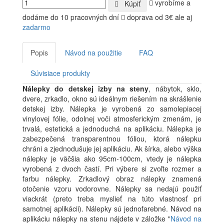
vyrobíme a
Kúpiť
dodáme do 10 pracovných dní
doprava od 3€ ale aj
zadarmo
Popis
Návod na použitie
FAQ
Súvisiace produkty
Nálepky do detskej izby na steny
, nábytok, sklo,
dvere, zrkadlo, okno sú ideálnym riešením na skrášlenie
detskej izby. Nálepka je vyrobená zo samolepiacej
vinylovej fólie, odolnej voči atmosferickým zmenám, je
trvalá, estetická a jednoduchá na aplikáciu. Nálepka je
zabezpečená transparentnou fóliou, ktorá nálepku
chráni a zjednodušuje jej aplikáciu. Ak šírka, alebo výška
nálepky je väčšia ako 95cm-100cm, vtedy je nálepka
vyrobená z dvoch častí. Pri výbere si zvoľte rozmer a
farbu nálepky. Zrkadlový obraz nálepky znamená
otočenie vzoru vodorovne. Nálepky sa nedajú použiť
viackrát (preto treba myslieť na túto vlastnosť pri
samotnej aplikácii). Nálepky sú jednofarebné. Návod na
aplikáciu nálepky na stenu nájdete v záložke "
Návod na