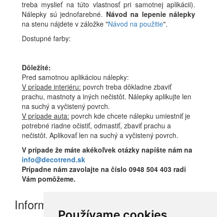
treba myslieť na túto vlastnosť pri samotnej aplikácii).
Nálepky sú jednofarebné.
Návod na lepenie nálepky
na stenu nájdete v záložke "
Návod na použitie
".
Dostupné farby:
Dôležité:
Pred samotnou aplikáciou nálepky:
V prípade interiéru:
povrch treba dôkladne zbaviť
prachu, mastnoty a iných nečistôt. Nálepky aplikujte len
na suchý a vyčistený povrch.
V prípade auta:
povrch kde chcete nálepku umiestniť je
potrebné riadne očistiť, odmastiť, zbaviť prachu a
nečistôt. Aplikovať len na suchý a vyčistený povrch.
V prípade že máte akékoľvek otázky napíšte nám na
info@decotrend.sk
Prípadne nám zavolajte na číslo 0948 504 403 radi
Vám pomôžeme.
Informácie
Používame cookies