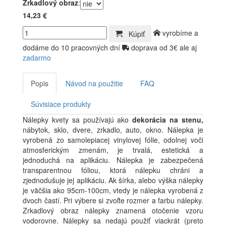
Zrkadlový obraz
:
14,23 €
vyrobíme a
Kúpiť
dodáme do 10 pracovných dní
doprava od 3€ ale aj
zadarmo
Popis
Návod na použitie
FAQ
Súvisiace produkty
Nálepky kvety sa používajú ako
dekorácia na stenu,
nábytok, sklo, dvere, zrkadlo, auto, okno. Nálepka je
vyrobená zo samolepiacej vinylovej fólie, odolnej voči
atmosferickým zmenám, je trvalá, estetická a
jednoduchá na aplikáciu. Nálepka je zabezpečená
transparentnou fóliou, ktorá nálepku chráni a
zjednodušuje jej aplikáciu. Ak šírka, alebo výška nálepky
je väčšia ako 95cm-100cm, vtedy je nálepka vyrobená z
dvoch častí. Pri výbere si zvoľte rozmer a farbu nálepky.
Zrkadlový obraz nálepky znamená otočenie vzoru
vodorovne. Nálepky sa nedajú použiť viackrát (preto