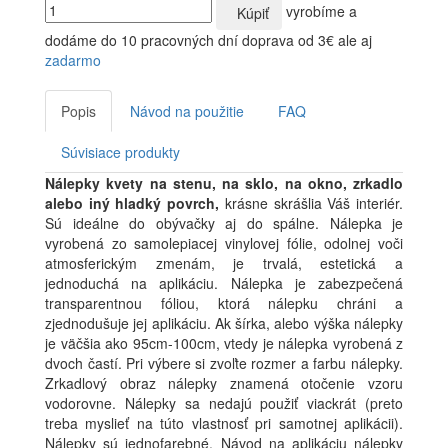
vyrobíme a
Kúpiť
dodáme do 10 pracovných dní
doprava od 3€ ale aj
zadarmo
Popis
Návod na použitie
FAQ
Súvisiace produkty
Nálepky kvety na stenu, na sklo, na okno, zrkadlo
alebo iný hladký povrch,
krásne skrášlia Váš interiér.
Sú ideálne do obývačky aj do spálne. Nálepka je
vyrobená zo samolepiacej vinylovej fólie, odolnej voči
atmosferickým zmenám, je trvalá, estetická a
jednoduchá na aplikáciu. Nálepka je zabezpečená
transparentnou fóliou, ktorá nálepku chráni a
zjednodušuje jej aplikáciu. Ak šírka, alebo výška nálepky
je väčšia ako 95cm-100cm, vtedy je nálepka vyrobená z
dvoch častí. Pri výbere si zvoľte rozmer a farbu nálepky.
Zrkadlový obraz nálepky znamená otočenie vzoru
vodorovne. Nálepky sa nedajú použiť viackrát (preto
treba myslieť na túto vlastnosť pri samotnej aplikácii).
Nálepky sú jednofarebné. Návod na aplikáciu nálepky