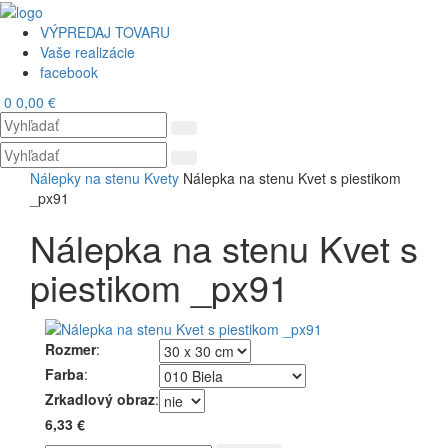
VÝPREDAJ TOVARU
Vaše realizácie
facebook
0
0,00 €
Toggl
navig
Nálepky na stenu
Kvety
Nálepka na stenu Kvet s piestikom
_px91
Nálepka na stenu Kvet s
piestikom _px91
Rozmer
:
Farba
:
Zrkadlový obraz
:
6,33 €