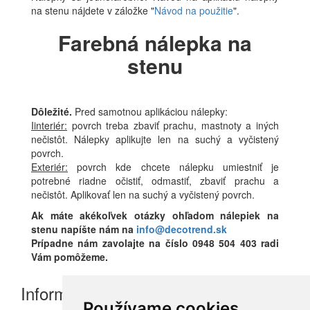
na stenu nájdete v záložke "
Návod na použitie
".
Farebná nálepka na
stenu
Dôležité.
Pred samotnou aplikáciou nálepky:
Iinteriér:
povrch treba zbaviť prachu, mastnoty a iných
nečistôt. Nálepky aplikujte len na suchý a vyčistený
povrch.
Exteriér:
povrch kde chcete nálepku umiestniť je
potrebné riadne očistiť, odmastiť, zbaviť prachu a
nečistôt. Aplikovať len na suchý a vyčistený povrch.
Ak máte akékoľvek otázky ohľadom nálepiek na
stenu napíšte nám na
info@decotrend.sk
Prípadne nám zavolajte na číslo 0948 504 403 radi
Vám pomôžeme.
Informácie
Používame cookies