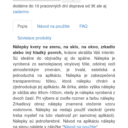
dodáme do 10 pracovných dní
doprava od 3€ ale aj
zadarmo
Popis
Návod na použitie
FAQ
Súvisiace produkty
Nálepky kvety na stenu, na sklo, na okno, zrkadlo
alebo iný hladký povrch,
krásne skrášlia Váš interiér.
Sú ideálne do obývačky aj do spálne. Nálepka je
vyrobená zo samolepiacej vinylovej fólie, odolnej voči
atmosferickým zmenám, je trvalá, estetická a
jednoduchá na aplikáciu. Nálepka je zabezpečená
transparentnou fóliou, ktorá nálepku chráni a
zjednodušuje jej aplikáciu. Ak šírka, alebo výška nálepky
je väčšia ako 95cm-100cm, vtedy je nálepka vyrobená z
dvoch častí. Pri výbere si zvoľte rozmer a farbu nálepky.
Zrkadlový obraz nálepky znamená otočenie vzoru
vodorovne. Nálepky sa nedajú použiť viackrát (preto
treba myslieť na túto vlastnosť pri samotnej aplikácii).
Nálepky sú jednofarebné. Návod na aplikáciu nálepky
na stenu nájdete v záložke "
Návod na použitie
".