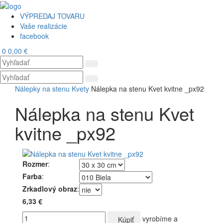
VÝPREDAJ TOVARU
Vaše realizácie
facebook
0
0,00 €
Toggl
navig
Nálepky na stenu
Kvety
Nálepka na stenu Kvet kvitne _px92
Nálepka na stenu Kvet
kvitne _px92
Rozmer
:
Farba
:
Zrkadlový obraz
:
6,33 €
vyrobíme a
Kúpiť