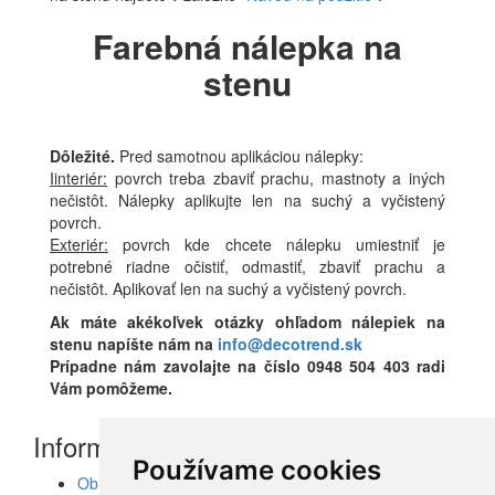
Farebná nálepka na
stenu
Dôležité.
Pred samotnou aplikáciou nálepky:
Iinteriér:
povrch treba zbaviť prachu, mastnoty a iných
nečistôt. Nálepky aplikujte len na suchý a vyčistený
povrch.
Exteriér:
povrch kde chcete nálepku umiestniť je
potrebné riadne očistiť, odmastiť, zbaviť prachu a
nečistôt. Aplikovať len na suchý a vyčistený povrch.
Ak máte akékoľvek otázky ohľadom nálepiek na
stenu napíšte nám na
info@decotrend.sk
Prípadne nám zavolajte na číslo 0948 504 403 radi
Vám pomôžeme.
Informácie
Používame cookies
Obrazy, nálepky, fototapety, šablóny, dekorácie,