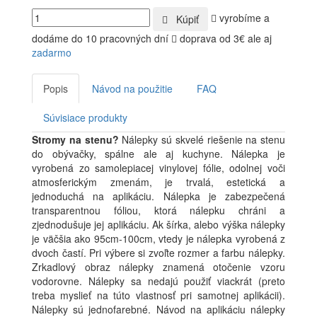
vyrobíme a
Kúpiť
dodáme do 10 pracovných dní
doprava od 3€ ale aj
zadarmo
Popis
Návod na použitie
FAQ
Súvisiace produkty
Stromy na stenu?
Nálepky
sú skvelé riešenie na stenu
do obývačky, spálne ale aj kuchyne. Nálepka je
vyrobená zo samolepiacej vinylovej fólie, odolnej voči
atmosferickým zmenám, je trvalá, estetická a
jednoduchá na aplikáciu. Nálepka je zabezpečená
transparentnou fóliou, ktorá nálepku chráni a
zjednodušuje jej aplikáciu. Ak šírka, alebo výška nálepky
je väčšia ako 95cm-100cm, vtedy je nálepka vyrobená z
dvoch častí. Pri výbere si zvoľte rozmer a farbu nálepky.
Zrkadlový obraz nálepky znamená otočenie vzoru
vodorovne. Nálepky sa nedajú použiť viackrát (preto
treba myslieť na túto vlastnosť pri samotnej aplikácii).
Nálepky sú jednofarebné. Návod na aplikáciu nálepky