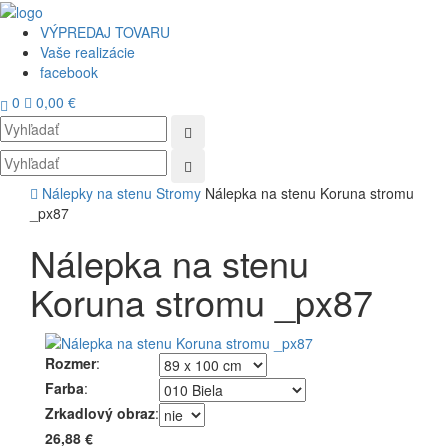
VÝPREDAJ TOVARU
Vaše realizácie
facebook
0
0,00 €
Toggl
navig
Nálepky na stenu
Stromy
Nálepka na stenu Koruna stromu
_px87
Nálepka na stenu
Koruna stromu _px87
Rozmer
:
Farba
:
Zrkadlový obraz
:
26,88 €