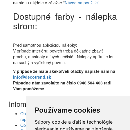
na stenu nájdete v záložke "
Návod na použitie
".
Dostupné farby - nálepka
strom:
Pred samotnou aplikáciou nálepky:
V prípade interiéru:
povrch treba dôkladne zbaviť
prachu, mastnoty a iných nečistôt. Nálepky aplikujte len
na suchý a vyčistený povrch.
V prípade že máte akékoľvek otázky napíšte nám na
info@decotrend.sk
Prípadne nám zavolajte na číslo 0948 504 403 radi
Vám pomôžeme.
Informácie
Používame cookies
Obrazy, nálepky, fototapety, šablóny, dekorácie,
reprodukcie
Súbory cookie a ďalšie technológie
Obchodné podmienky
sledovania používame na zlepšenie