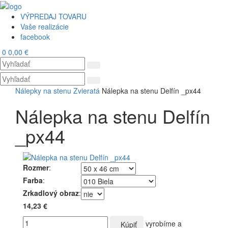
VÝPREDAJ TOVARU
Vaše realizácie
facebook
0
0,00 €
Toggl
navig
Nálepky na stenu
Zvieratá
Nálepka na stenu Delfín _px44
Nálepka na stenu Delfín
_px44
Rozmer
:
Farba
:
Zrkadlový obraz
:
14,23 €
vyrobíme a
Kúpiť