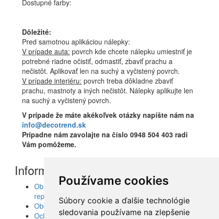
Dostupné farby:
Dôležité:
Pred samotnou aplikáciou nálepky:
V prípade auta:
povrch kde chcete nálepku umiestniť je
potrebné riadne očistiť, odmastiť, zbaviť prachu a
nečistôt. Aplikovať len na suchý a vyčistený povrch.
V prípade interiéru:
povrch treba dôkladne zbaviť
prachu, mastnoty a iných nečistôt. Nálepky aplikujte len
na suchý a vyčistený povrch.
V prípade že máte akékoľvek otázky napíšte nám na
info@decotrend.sk
Prípadne nám zavolajte na číslo 0948 504 403 radi
Vám pomôžeme.
Informácie
Používame cookies
Obrazy, nálepky, fototapety, šablóny, dekorácie,
reprodukcie
Súbory cookie a ďalšie technológie
Obchodné podmienky
sledovania používame na zlepšenie
Ochrana osobných údajov