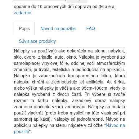
dodáme do 10 pracovných dní
doprava od 3€ ale aj
zadarmo
Popis
Návod na použitie
FAQ
Súvisiace produkty
Nálepky sa používajú ako dekorácia na stenu, nábytok,
sklo, dvere, zrkadlo, auto, okno. Nálepka je vyrobená zo
samolepiacej vinylovej fólie, odolnej voči atmosferickým
zmenám, je trvalá, estetická a jednoduchá na aplikáciu.
Nálepka je zabezpečená transparentnou fóliou, ktorá
nálepku chráni a zjednodušuje jej aplikáciu. Ak šírka,
alebo výška nálepky je väčšia ako 95cm-100cm, vtedy je
nálepka vyrobená z dvoch častí. Pri výbere si zvoľte
rozmer a farbu nálepky. Zrkadlový obraz nálepky
znamená otočenie vzoru vodorovne. Nálepky sa nedajú
použiť viackrát (preto treba myslieť na túto vlastnosť pri
samotnej aplikácii). Nálepky sú jednofarebné. Návod na
aplikáciu nálepky na stenu nájdete v záložke "
Návod na
použitie
".