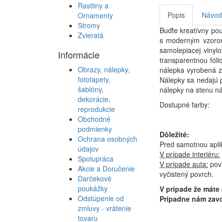
Rastliny a
Popis
Návod 
Ornamenty
Stromy
Buďte kreatívny po
Zvieratá
s moderným vzorom.
samolepiacej vinylo
Informácie
transparentnou fóli
Obrazy, nálepky,
nálepka vyrobená z
fototapety,
Nálepky sa nedajú p
šablóny,
nálepky na stenu ná
dekorácie,
Dostupné farby:
reprodukcie
Obchodné
podmienky
Dôležité:
Ochrana osobných
Pred samotnou apli
údajov
V prípade interiéru:
Spolupráca
V prípade auta:
povr
Akcie a Doručenie
vyčistený povrch.
Darčekové
poukážky
V prípade že máte
Odstúpenie od
Prípadne nám zavo
zmluvy - vrátenie
tovaru