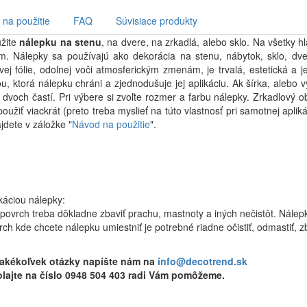
na použitie
FAQ
Súvisiace produkty
užite
nálepku na stenu
, na dvere, na zrkadlá, alebo sklo. Na všetky 
 Nálepky sa používajú ako dekorácia na stenu, nábytok, sklo, dver
vej fólie, odolnej voči atmosferickým zmenám, je trvalá, estetická a
ou, ktorá nálepku chráni a zjednodušuje jej aplikáciu. Ak šírka, alebo
 dvoch častí. Pri výbere si zvoľte rozmer a farbu nálepky. Zrkadlový
oužiť viackrát (preto treba myslieť na túto vlastnosť pri samotnej apli
jdete v záložke "
Návod na použitie
".
káciou nálepky:
povrch treba dôkladne zbaviť prachu, mastnoty a iných nečistôt. Nálepk
ch kde chcete nálepku umiestniť je potrebné riadne očistiť, odmastiť, zb
 akékoľvek otázky napíšte nám na
info@decotrend.sk
lajte na číslo 0948 504 403 radi Vám pomôžeme.