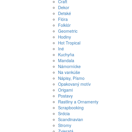
Craft
Dekor
Detské
Flóra
Folklór
Geometric
Hodiny
Hot Tropical
Iné
Kuchyňa
Mandala
Námornícke
Na vankúše
Nápisy, Písmo
Opakovaný motív
Origami
Postavy
Rastliny a Ornamenty
Scrapbooking
Srdcia
Scandinavian
Stromy
Zvieratá