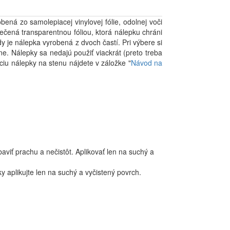
ná zo samolepiacej vinylovej fólie, odolnej voči
ečená transparentnou fóliou, ktorá nálepku chráni
y je nálepka vyrobená z dvoch častí. Pri výbere si
. Nálepky sa nedajú použiť viackrát (preto treba
áciu nálepky na stenu nájdete v záložke "
Návod na
aviť prachu a nečistôt. Aplikovať len na suchý a
y aplikujte len na suchý a vyčistený povrch.