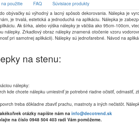
na použitie
FAQ
Súvisiace produkty
do obývačky sú výhodný a lacný spôsob dekorovania. Nálepka je vyrobe
m, je trvalá, estetická a jednoduchá na aplikáciu. Nálepka je zabezp
aplikáciu. Ak šírka, alebo výška nálepky je väčšia ako 95cm-100cm, vted
bu nálepky. Zrkadlový obraz nálepky znamená otočenie vzoru vodorovne
stnosť pri samotnej aplikácii). Nálepky sú jednofarebné. Návod na aplik
lepky na stenu:
káciou nálepky:
ch kde chcete nálepku umiestniť je potrebné riadne očistiť, odmastiť, zb
povrch treba dôkladne zbaviť prachu, mastnoty a iných nečistôt. Nálepk
 akékoľvek otázky napíšte nám na
info@decotrend.sk
lajte na číslo 0948 504 403 radi Vám pomôžeme.