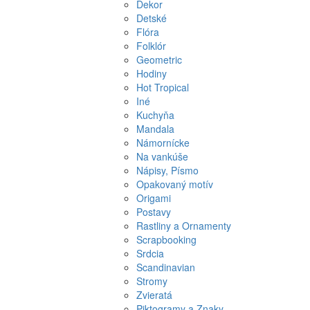
Dekor
Detské
Flóra
Folklór
Geometric
Hodiny
Hot Tropical
Iné
Kuchyňa
Mandala
Námornícke
Na vankúše
Nápisy, Písmo
Opakovaný motív
Origami
Postavy
Rastliny a Ornamenty
Scrapbooking
Srdcia
Scandinavian
Stromy
Zvieratá
Piktogramy a Znaky