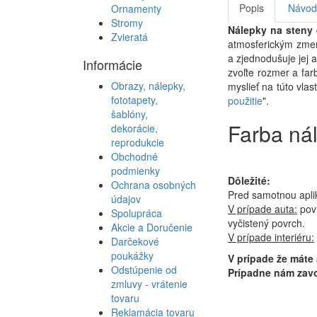
Popis
Návod 
Ornamenty
Stromy
Nálepky na steny
Zvieratá
atmosferickým zmená
a zjednodušuje jej 
Informácie
zvoľte rozmer a far
Obrazy, nálepky,
myslieť na túto vla
fototapety,
použitie
".
šablóny,
Farba ná
dekorácie,
reprodukcie
Obchodné
podmienky
Dôležité:
Ochrana osobných
Pred samotnou apli
údajov
V prípade auta:
povr
Spolupráca
vyčistený povrch.
Akcie a Doručenie
V prípade interiéru:
Darčekové
poukážky
V prípade že máte
Odstúpenie od
Prípadne nám zavo
zmluvy - vrátenie
tovaru
Reklamácia tovaru