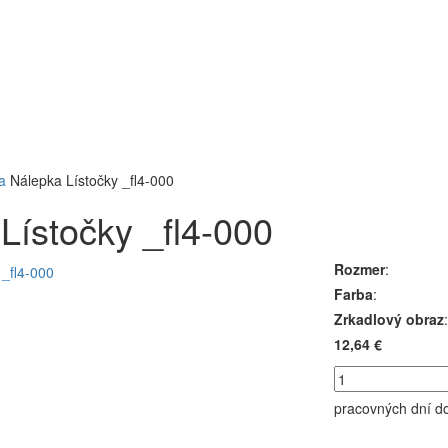
a
Nálepka Lístočky _fl4-000
Lístočky _fl4-000
Rozmer
:
Farba
:
Zrkadlový obraz
:
12,64 €
pracovných dní
d