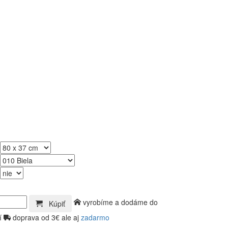
vyrobíme a dodáme do
Kúpiť
í
doprava od 3€ ale aj
zadarmo