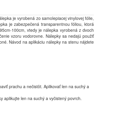
lepka je vyrobená zo samolepiacej vinylovej fólie,
epka je zabezpečená transparentnou fóliou, ktorá
ko 95cm-100cm, vtedy je nálepka vyrobená z dvoch
očenie vzoru vodorovne. Nálepky sa nedajú použiť
arebné. Návod na aplikáciu nálepky na stenu nájdete
aviť prachu a nečistôt. Aplikovať len na suchý a
y aplikujte len na suchý a vyčistený povrch.