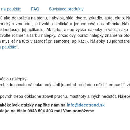
na použitie
FAQ
Súvisiace produkty
ú ako dekorácia na stenu, nábytok, sklo, dvere, zrkadlo, auto, okno. Ná
ferickým zmenám, je trvalá, estetická a jednoduchá na aplikáciu. Nál
jednodušuje jej aplikáciu. Ak šírka, alebo výška nálepky je väčšia a
si zvoľte rozmer a farbu nálepky. Zrkadlový obraz nálepky znamená ot
ba myslieť na túto vlastnosť pri samotnej aplikácii). Nálepky sú jednof
 použitie
".
káciou nálepky:
ch kde chcete nálepku umiestniť je potrebné riadne očistiť, odmastiť, zb
povrch treba dôkladne zbaviť prachu, mastnoty a iných nečistôt. Nálepk
 akékoľvek otázky napíšte nám na
info@decotrend.sk
lajte na číslo 0948 504 403 radi Vám pomôžeme.