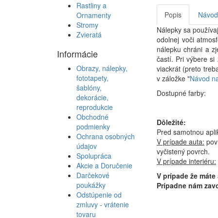
Rastliny a
Popis
Návod 
Ornamenty
Stromy
Nálepky sa používaj
Zvieratá
odolnej voči atmos
nálepku chráni a z
Informácie
častí. Pri výbere 
Obrazy, nálepky,
viackrát (preto tre
fototapety,
v záložke "
Návod na
šablóny,
Dostupné farby:
dekorácie,
reprodukcie
Obchodné
Dôležité:
podmienky
Pred samotnou apli
Ochrana osobných
V prípade auta:
povr
údajov
vyčistený povrch.
Spolupráca
V prípade interiéru:
Akcie a Doručenie
Darčekové
V prípade že máte
poukážky
Prípadne nám zavo
Odstúpenie od
zmluvy - vrátenie
tovaru