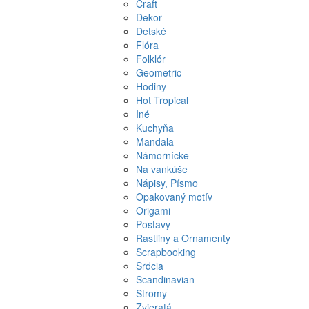
Craft
Dekor
Detské
Flóra
Folklór
Geometric
Hodiny
Hot Tropical
Iné
Kuchyňa
Mandala
Námornícke
Na vankúše
Nápisy, Písmo
Opakovaný motív
Origami
Postavy
Rastliny a Ornamenty
Scrapbooking
Srdcia
Scandinavian
Stromy
Zvieratá