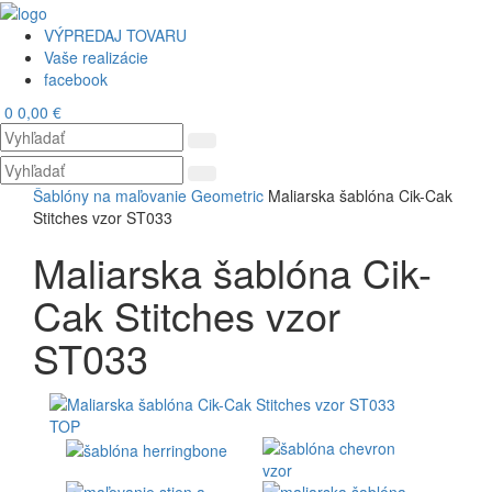
VÝPREDAJ TOVARU
Vaše realizácie
facebook
0
0,00 €
Toggl
navig
Šablóny na maľovanie
Geometric
Maliarska šablóna Cik-Cak
Stitches vzor ST033
Maliarska šablóna Cik-
Cak Stitches vzor
ST033
TOP