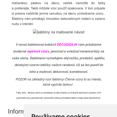
maliarskou páskou na stenu, valček namočte do farby
a pretierajte. Takto môžete vzor použiť opakovane. V tom prípade
si presne načrtnite jemne ceruzkou na stenu umiestnenie vzoru .
Šablóny nám prinášajú množstvo dekoratívnych riešení a zaženú
nudu v interiéri.
V novej šablónovej kolekcii
DECODIZAJN
vám prinášame
moderné
tapetové vzory
, pestrosť a sviežosť metamorfózy na
vaše steny. Šablónami vymaľujete obývačku, predsieň, spálňu,
detskými vzormi izbičky vašich ratolestí. Už sa len pustiť do
toho a maľovať, dekorovať, kombinovať.
POZOR na základný vzor šablóny! Čierne vzory to sú miesta,
ktoré vyplníte farbou!
Fotky, texty , obrázky, ktoré sa nachádzajú na tejto stránke sú chránené autorskými právami a ich
používanie nie je povolené bez výslovného súhlasu prevádzkovateľa e-shopu www.decotrend.sk
Informácie
Používame cookies