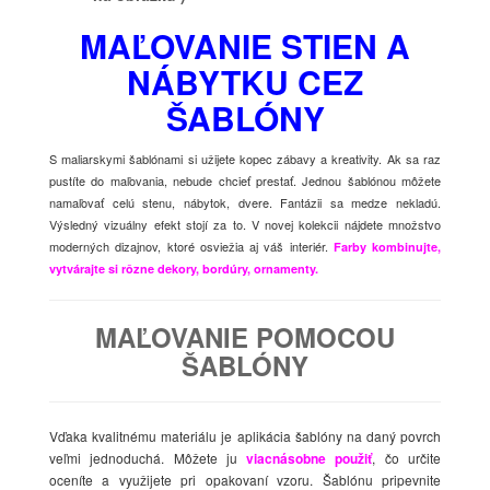
MAĽOVANIE STIEN A
NÁBYTKU CEZ
ŠABLÓNY
S maliarskymi šablónami si užijete kopec zábavy a kreativity. Ak sa raz
pustíte do maľovania, nebude chcieť prestať. Jednou šablónou môžete
namaľovať celú stenu, nábytok, dvere. Fantázii sa medze nekladú.
Výsledný vizuálny efekt stojí za to. V novej kolekcii nájdete množstvo
moderných dizajnov, ktoré osviežia aj váš interiér.
Farby kombinujte,
vytvárajte si rôzne dekory, bordúry, ornamenty.
MAĽOVANIE POMOCOU
ŠABLÓNY
Vďaka kvalitnému materiálu je aplikácia šablóny na daný povrch
veľmi jednoduchá. Môžete ju
viacnásobne použiť
, čo určite
oceníte a využijete pri opakovaní vzoru. Šablónu pripevnite