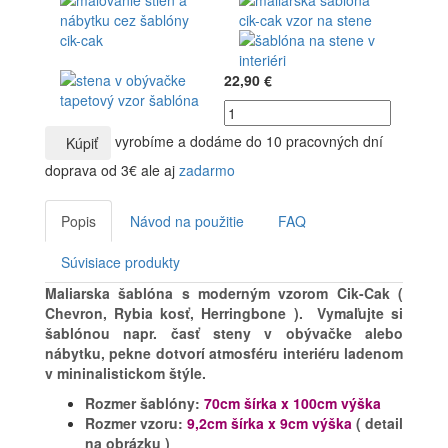
22,90 €
vyrobíme a dodáme do 10 pracovných dní
Kúpiť
doprava od 3€ ale aj
zadarmo
Popis
Návod na použitie
FAQ
Súvisiace produkty
Maliarska šablóna s moderným vzorom Cik-Cak (
Chevron, Rybia kosť, Herringbone ).
Vymaľujte si
šablónou napr. časť steny v obývačke alebo
nábytku, pekne dotvorí atmosféru interiéru ladenom
v mininalistickom štýle.
Rozmer šablóny:
70cm šírka x 100cm výška
Rozmer vzoru:
9,2cm šírka x 9cm výška
( detail
na obrázku )