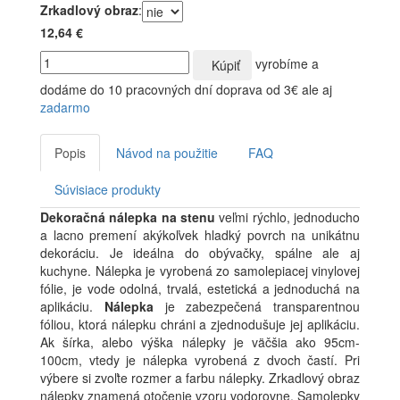
Zrkadlový obraz
:
12,64 €
vyrobíme a
Kúpiť
dodáme do 10 pracovných dní
doprava od 3€ ale aj
zadarmo
Popis
Návod na použitie
FAQ
Súvisiace produkty
Dekoračná nálepka na stenu
veľmi rýchlo, jednoducho
a lacno premení akýkoľvek hladký povrch na unikátnu
dekoráciu. Je ideálna do obývačky, spálne ale aj
kuchyne. Nálepka je vyrobená zo samolepiacej vinylovej
fólie, je vode odolná, trvalá, estetická a jednoduchá na
aplikáciu.
Nálepka
je zabezpečená transparentnou
fóliou, ktorá nálepku chráni a zjednodušuje jej aplikáciu.
Ak šírka, alebo výška nálepky je väčšia ako 95cm-
100cm, vtedy je nálepka vyrobená z dvoch častí. Pri
výbere si zvoľte rozmer a farbu nálepky. Zrkadlový obraz
nálepky znamená otočenie vzoru vodorovne. Samolepky