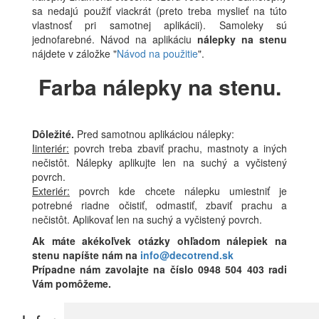
sa nedajú použiť viackrát (preto treba myslieť na túto
vlastnosť pri samotnej aplikácii). Samoleky sú
jednofarebné. Návod na aplikáciu
nálepky na stenu
nájdete v záložke "
Návod na použitie
".
Farba nálepky na stenu.
Dôležité.
Pred samotnou aplikáciou nálepky:
Iinteriér:
povrch treba zbaviť prachu, mastnoty a iných
nečistôt. Nálepky aplikujte len na suchý a vyčistený
povrch.
Exteriér:
povrch kde chcete nálepku umiestniť je
potrebné riadne očistiť, odmastiť, zbaviť prachu a
nečistôt. Aplikovať len na suchý a vyčistený povrch.
Ak máte akékoľvek otázky ohľadom nálepiek na
stenu napíšte nám na
info@decotrend.sk
Prípadne nám zavolajte na číslo 0948 504 403 radi
Vám pomôžeme.