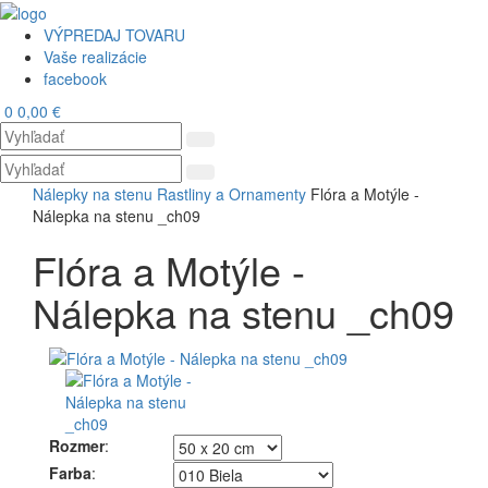
VÝPREDAJ TOVARU
Vaše realizácie
facebook
0
0,00 €
Toggl
navig
Nálepky na stenu
Rastliny a Ornamenty
Flóra a Motýle -
Nálepka na stenu _ch09
Flóra a Motýle -
Nálepka na stenu _ch09
Rozmer
:
Farba
: