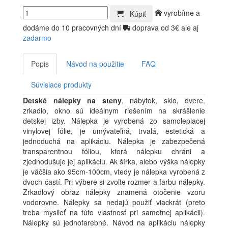
vyrobíme a
Kúpiť
dodáme do 10 pracovných dní
doprava od 3€ ale aj
zadarmo
Popis
Návod na použitie
FAQ
Súvisiace produkty
Detské nálepky na steny
, nábytok, sklo, dvere,
zrkadlo, okno sú ideálnym riešením na skrášlenie
detskej izby. Nálepka je vyrobená zo samolepiacej
vinylovej fólie, je umývateľná, trvalá, estetická a
jednoduchá na aplikáciu. Nálepka je zabezpečená
transparentnou fóliou, ktorá nálepku chráni a
zjednodušuje jej aplikáciu. Ak šírka, alebo výška nálepky
je väčšia ako 95cm-100cm, vtedy je nálepka vyrobená z
dvoch častí. Pri výbere si zvoľte rozmer a farbu nálepky.
Zrkadlový obraz nálepky znamená otočenie vzoru
vodorovne. Nálepky sa nedajú použiť viackrát (preto
treba myslieť na túto vlastnosť pri samotnej aplikácii).
Nálepky sú jednofarebné. Návod na aplikáciu nálepky