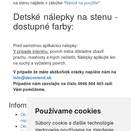
na stenu nájdete v záložke "
Návod na použitie
".
Detské nálepky na stenu -
dostupné farby:
Pred samotnou aplikáciou nálepky:
V prípade interiéru:
povrch treba dôkladne zbaviť
prachu, mastnoty a iných nečistôt. Nálepky aplikujte len
na suchý a vyčistený povrch.
V prípade že máte akékoľvek otázky napíšte nám na
info@decotrend.sk
Prípadne nám zavolajte na číslo 0948 504 403 radi
Vám pomôžeme.
Informácie
Používame cookies
Obrazy, nálepky, fototapety, šablóny, dekorácie,
reprodukcie
Súbory cookie a ďalšie technológie
Obchodné podmienky
sledovania používame na zlepšenie