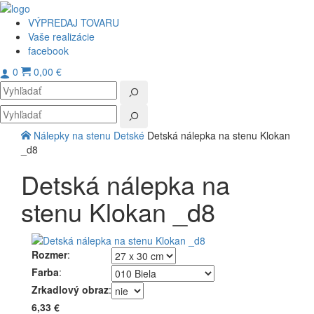
VÝPREDAJ TOVARU
Vaše realizácie
facebook
0
0,00 €
Toggl
navig
Nálepky na stenu
Detské
Detská nálepka na stenu Klokan
_d8
Detská nálepka na
stenu Klokan _d8
Rozmer
:
Farba
:
Zrkadlový obraz
:
6,33 €