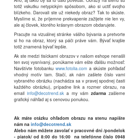
Áno, aj takto by sa to dalo povedať. Obrazy na stenu sú
totiž vskutku netypickým spôsobom, ako si uctiť svojho
blízkeho. Darovali ste už niekedy obraz? Tak to skúste.
Myslíme si, že príjemne prekvapenie zažijete nie len vy,
ale aj človek, ktorého krásnym obrazom obdarujete.
Pracujte na vizuálnej stránke vášho bývania a pretvorte
si ho na obraz, ktorý sa páči práve vám. Bývať krajšie
totiž znamená bývať lepšie.
Ak ste medzi tisíckami obrazov v našom eshope nenašli
ten svoj vysnívaný, ponúkame vám ešte ďalšiu možnosť:
Navštívte fotobanku
www.fotolia.com
a skúste pohľadať
vhodný motív tam. Stačí, ak nám zašlete číslo vami
vybraného obrázku (nachádza sa v pravej spodnej časti
každého obrázku), prípadne link a rozmer obrazu, na
email
info@decotrend.sk
a my vám
zdarma
zašleme
grafický náhľad aj s cenovou ponukou.
Ak máte otázku ohľadom obrazu na stenu napíšte
nám na
info@decotrend.sk
Alebo nám môžete zavolať v pracovné dni /pondelok
- piatok/ od 8:00 do 16:00 na telefónne číslo 0948