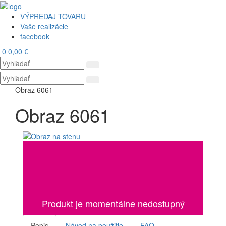
VÝPREDAJ TOVARU
Vaše realizácie
facebook
0
0,00 €
Toggl
navig
Obraz 6061
Obraz 6061
Produkt je momentálne nedostupný
Popis
Návod na použitie
FAQ