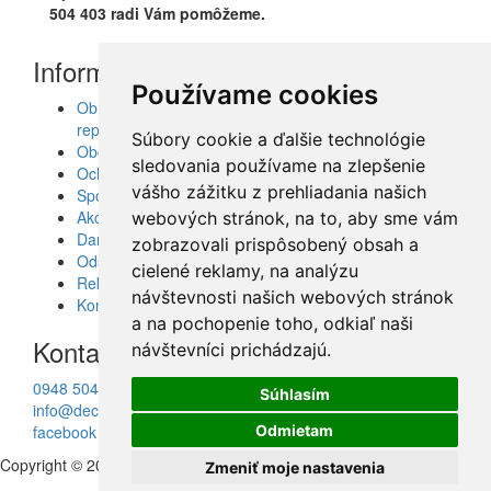
504 403 radi Vám pomôžeme.
Informácie
Používame cookies
Obrazy, nálepky, fototapety, šablóny, dekorácie,
reprodukcie
Súbory cookie a ďalšie technológie
Obchodné podmienky
sledovania používame na zlepšenie
Ochrana osobných údajov
vášho zážitku z prehliadania našich
Spolupráca
Akcie a Doručenie
webových stránok, na to, aby sme vám
Darčekové poukážky
zobrazovali prispôsobený obsah a
Odstúpenie od zmluvy - vrátenie tovaru
cielené reklamy, na analýzu
Reklamácia tovaru
návštevnosti našich webových stránok
Kontakt
a na pochopenie toho, odkiaľ naši
Kontakt
návštevníci prichádzajú.
0948 504 403
Súhlasím
info@decotrend.sk
Odmietam
facebook
Copyright © 2010 - 2026
Decotrend
Zmeniť moje nastavenia