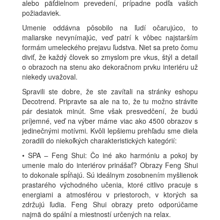
alebo päťdielnom prevedení, prípadne podľa vašich
požiadaviek.
Umenie oddávna pôsobilo na ľudí očarujúco, to
maliarske nevynímajúc, veď patrí k vôbec najstarším
formám umeleckého prejavu ľudstva. Niet sa preto čomu
diviť, že každý človek so zmyslom pre vkus, štýl a detail
o obrazoch na stenu ako dekoračnom prvku interiéru už
niekedy uvažoval.
Spravili ste dobre, že ste zavítali na stránky eshopu
Decotrend. Pripravte sa ale na to, že tu možno strávite
pár desiatok minút. Sme však presvedčení, že budú
príjemné, veď na výber máme viac ako 4500 obrazov s
jedinečnými motívmi. Kvôli lepšiemu prehľadu sme diela
zoradili do niekoľkých charakteristických kategórií:
• SPA – Feng Shui: Čo iné ako harmóniu a pokoj by
umenie malo do interiérov prinášať? Obrazy Feng Shui
to dokonale spĺňajú. Sú ideálnym zosobnením myšlienok
prastarého východného učenia, ktoré citlivo pracuje s
energiami a atmosférou v priestoroch, v ktorých sa
zdržujú ľudia. Feng Shui obrazy preto odporúčame
najmä do spální a miestností určených na relax.