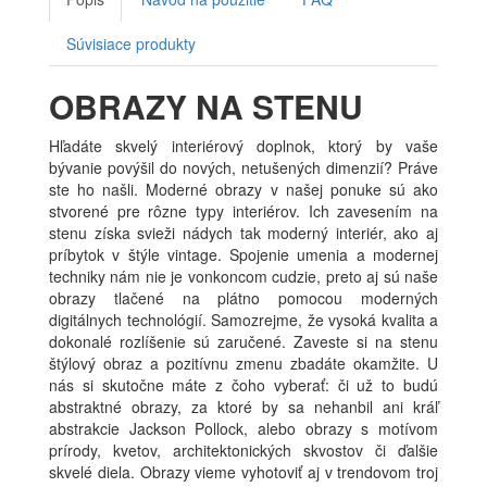
Súvisiace produkty
OBRAZY NA STENU
Hľadáte skvelý interiérový doplnok, ktorý by vaše
bývanie povýšil do nových, netušených dimenzií? Práve
ste ho našli. Moderné obrazy v našej ponuke sú ako
stvorené pre rôzne typy interiérov. Ich zavesením na
stenu získa svieži nádych tak moderný interiér, ako aj
príbytok v štýle vintage. Spojenie umenia a modernej
techniky nám nie je vonkoncom cudzie, preto aj sú naše
obrazy tlačené na plátno pomocou moderných
digitálnych technológií. Samozrejme, že vysoká kvalita a
dokonalé rozlíšenie sú zaručené. Zaveste si na stenu
štýlový obraz a pozitívnu zmenu zbadáte okamžite. U
nás si skutočne máte z čoho vyberať: či už to budú
abstraktné obrazy, za ktoré by sa nehanbil ani kráľ
abstrakcie Jackson Pollock, alebo obrazy s motívom
prírody, kvetov, architektonických skvostov či ďalšie
skvelé diela. Obrazy vieme vyhotoviť aj v trendovom troj