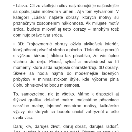
• Láska: Cit zo všetkých citov najvrúcnejší je najčastejšie
sa opakujúcim motívom v umení. Aj v tom výtvarnom. V
kategórii „Láska“ nájdete obrazy, ktorých motívy sú
príznačným zosobnením náklonnosti. Ak milujete motív
srdca, budete milovať aj tieto obrazy – mnohým totiž
dominuje práve tvar srdca.
• 3D: Trojrozmerné obrazy oživia akýkoľvek interiér,
ktorý pôsobí priveľmi stroho a plocho. Tieto diela pracujú
s výškou, šírkou j hĺbkou tak pôsobivo, že vás úplne
vtiahnu do deja. Plnosť, sýtosť a nevšednosť sú tri
momenty, ktoré azda najlepšie charakterizujú 3D obrazy.
Skvele sa hodia najmä do modernejšie ladených
príbytkov v minimalistickom štýle, kde výborne plnia
úlohu ohniskového bodu miestnosti.
To, samozrejme, nie je všetko. Máme k dispozícii aj
štýlovú grafiku, detailné makro, majestátne pôsobiace
sakrálne maľby, tajomné vesmírne motívy, kulinárske
výjavy, do ktorých sa budete chcieť zahryznúť a ešte
oveľa viac.
Daruj krv, daruješ život, daruj obraz, daruješ radosť.