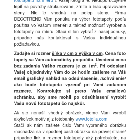
lepiť na povrchy štrukurované, zrnité a ináč upravované
steny. Nie je vhodná na polep steny. Firma
DECOTREND Vám ponúka na výber fototapety podľa
použitia vo Vašom interiéri a taktiež možnosť vyrobenia
fototapety na mieru. Stačí si len vybrať z našej ponuky,
prípadne nás kontaktovať s Vašou individuálnou
požiadavkou.
Zadajte si rozmer
šírka v cm x výška v cm
.
Cena foto
tapety sa Vám automaticky prepočíta. Uvedená cena
2
bez zadania Vášho rozmeru je za 1m
.
Pri odoslaní
Vašej objednávky Vám do 24 hodín zašleme na Váš
email grafický náhľad na odsúhlasenie, /schválenie/
ako bude fototapeta vyzerať pri Vami zadanom
rozmere. Kontrolujte si preto Vašu emailovú
schránku, aby sme mohli po odsúhlasení vyrobiť
Vašu novú fototapetu čo najskôr.
Ak ste nenašli vhodný obrázok, vieme Vám vyrobiť
akýkoľvek motív aj z fotobanky
www.fotolia.com
Stačí ak nám zašlete čislo Vami vybraného obrázku
/nachádza sa v spodnej časti obrázku na pravej strane/
prípadne link a rozmer fototapety aký potrebujete, na