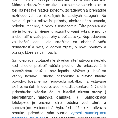
Máme k dispozícii viac ako 1300 samolepiacich tapiet a
fólií na nesavé hladké povrchy, zoradených a prehľadne
roztriedených do niekoľkých tematických kategórií. Na
svoje si prídu milovníci prírody, abstraktného umenia,
pohybu, techniky či vedy a astronómie. Táto ponuka ale
nie je konečná, vieme ju rozšíriť o vami vybrané motívy
a obohatiť o vaše postrehy a požiadavky. Nepredávame
za každú cenu, ale snažíme sa obohatiť vašu
domácnosť a svet, v ktorom žijete, o nové podnety a
obrazy, ktoré sa vám páčia.
Samolepiaca fototapeta je skvelou alternatívou nálepiek,
keď chcete prelepiť väčšiu plochu. Je pripravená k
okamžitému použitiu bez lepidla. Môžete ju lepiť na
všetky nesavé , suché, bezprašné a hlavne hladké
povrchy. Ideálne na renováciu nábytku, na vstavané
skrine, na šatník, dvere, sklo, zrkadlo, konferenčný stolík
jednoducho
všetko čo je hladké okrem steny (
sadrokartón, maľovka, omietka,.. )
. Samolepiaca
fototapeta je pružná, silná, odolná voči oteru a
samozrejme vodeodolná. Vybrať si môžete z motívov v
ponuke, prípadne Vám vieme
vyrobiť samolepiacu
fototapetu na mieru
z Vašej fotografie. Nedoporučujeme