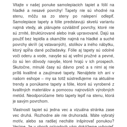
Vitajte v našej ponuke samolepiacich tapiet a fólií na
hladké a nesavé povrchy! Tapety nie sú vhodné na
stenu, môžu sa zo steny po nalepení odlepiť.
Samolepiace tapety a fólie predstavujú skvelú variantu
najmä vtedy, ak plánujete ozvláštniť povrchy, ktoré nie
sú zrnité, štruktúrované alebo inak upravované. Dajú sa
použiť bez lepidla a okamžite najmä na hladké a suché
povrchy skríň (aj vstavaných), stolíkov a iného nábytku,
ktorý spĺňa dané požiadavky. Fólie aj tapety sú odolné
voči oderu a vode, navyše sú aj veľmi pružné a pevné,
čo sú len dôvody navyše, ktoré hrajú v ich prospech.
Skutočne, minulé časy sú dávno preč a s nimi aj nie
príliš kvalitné a zaujímavé tapety. Nenájdete ich ani v
našom eshope – my sa totiž sústreďujeme na aktuálne
trendy a ponúkame tapety a fólie, ktoré sú vyrobené z
kvalitných materiálov a pomocou najnovších výrobných
metód. Neodporúčame tieto tapety lepiť na stenu, ktorá
je savým povrchom.
Vlastnosti tapiet sú jedna vec a vizuálna stránka zase
vec druhá. Rozhodne ale nie druhoradá. Máte vybratý
motív, alebo sa radšej necháte inšpirovať ponukou?
Veríme, že v oboch prípadoch vám dokážeme vyhovieť.