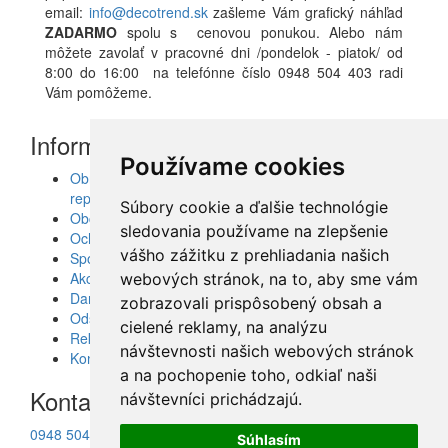
email:
info@decotrend.sk
zašleme Vám grafický náhľad
ZADARMO
spolu s cenovou ponukou. Alebo nám
môžete zavolať v pracovné dni /pondelok - piatok/ od
8:00 do 16:00 na telefónne číslo 0948 504 403 radi
Vám pomôžeme.
Informácie
Používame cookies
Obrazy, nálepky, fototapety, šablóny, dekorácie,
reprodukcie
Súbory cookie a ďalšie technológie
Obchodné podmienky
sledovania používame na zlepšenie
Ochrana osobných údajov
vášho zážitku z prehliadania našich
Spolupráca
Akcie a Doručenie
webových stránok, na to, aby sme vám
Darčekové poukážky
zobrazovali prispôsobený obsah a
Odstúpenie od zmluvy - vrátenie tovaru
cielené reklamy, na analýzu
Reklamácia tovaru
návštevnosti našich webových stránok
Kontakt
a na pochopenie toho, odkiaľ naši
Kontakt
návštevníci prichádzajú.
0948 504 403
Súhlasím