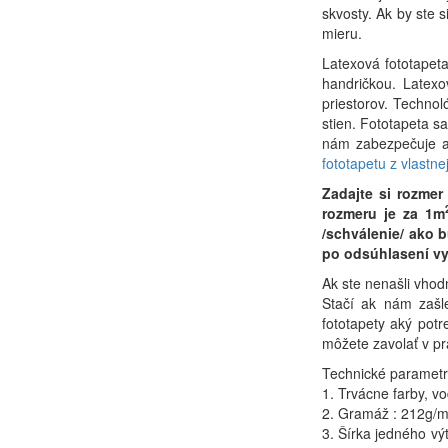
skvosty. Ak by ste 
mieru.
Latexová fototapeta
handričkou. Latex
priestorov. Techno
stien. Fototapeta s
nám zabezpečuje ab
fototapetu z vlastnej
Zadajte si rozme
rozmeru je za 1m
/schválenie/ ako 
po odsúhlasení vy
Ak ste nenašli vhod
Stačí ak nám zašl
fototapety aký potr
môžete zavolať v p
Technické parametre
1. Trvácne farby, v
2. Gramáž : 212g/
3. Šírka jedného v