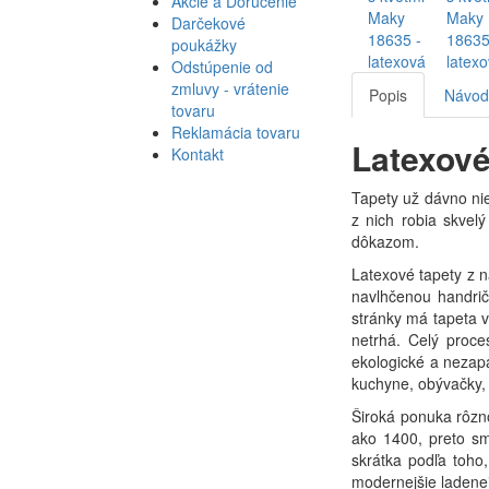
Akcie a Doručenie
Darčekové
poukážky
Odstúpenie od
zmluvy - vrátenie
Popis
Návod 
tovaru
Reklamácia tovaru
Latexové
Kontakt
Tapety už dávno nie
z nich robia skvelý
dôkazom.
Latexové tapety z n
navlhčenou handričk
stránky má tapeta v
netrhá. Celý proce
ekologické a nezapá
kuchyne, obývačky, 
Široká ponuka rôzno
ako 1400, preto sme
skrátka podľa toho,
modernejšie ladenej