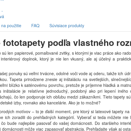
na použitie
FAQ
Súvisiace produkty
 fototapety podľa vlastného ro
 sú len papierové, pomaľované zvitky, s ktorými je viac práce ako rado
 interiérový doplnok, ktorý je nie len vkusný, ale aj účelný a prakt
ašej ponuky sú veľmi trvácne, odolné voči vode aj oderu, takže ich údr
ou. Tapeta prirodzene znesie aj inštaláciu na svetlejších, slnečnejšíc
eľmi blízko k saténovému povrchu, pretože je príjemne hladká a matná
s inštalácie je relatívne jednoduchý, podobný ako pri lepení iného 
chajú, čo len podporuje ich obľubu medzi zákazníkmi. Tieto tapety sú
detské izby, rovnako ako kancelárie. Ako je to možné?
rodých motívov – to je ďalší moment, pre ktorý si latexové tapety na 
 ich zoradili do prehľadných kategórií. Vyberať si teda môžete nie l
 čo bude najlepšie pasovať do vašej domácnosti. Do staršieho interié
 domácnosti môže viac zapasovať abstrakcia. Prehľadajte však aj ostatné