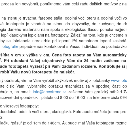
si predsa len nevybrali, ponúkneme vám celú radu ďalších motívov z n
 na stenu je trvácna, farebne stála, odolná voči oteru a odolná voči 
ová fototapeta je vhodná na stenu do obývačky, do kuchyne, do de
lógia daného materiálu nám spolu s ekologickou tlačou ponúka najjed
a lepí klasickými lepidlami na fototapety. Záleží na tom, kde ju chceme
y sa fototapeta neroztrhla pri lepení. Pri samotnom lepení zaklad
 fotografie
prípadne nás kontaktovať s Vašou individuálnou požiadavko
r
šírka v cm x výška v cm
.
Cena foto tapety sa Vám automaticky
2
.
Pri odoslaní Vašej objednávky Vám do 24 hodín zašleme na 
bude fototapeta vyzerať pri Vami zadanom rozmere. Kontrolujte s
robiť Vašu novú fototapetu čo najskôr.
ný obrázok, vieme Vám vyrobiť akýkoľvek motív aj z fotobanky
www.fot
ete čislo Vami vybraného obrázku /nachádza sa v spodnej časti ob
ebujete, na email:
info@decotrend.sk
zašleme Vám grafický náhľad
Z
racovné dni /pondelok - piatok/ od 8:00 do 16:00 na telefónne číslo 
 vliesovej fototapety:
odeodolná, odolná voči oteru, ekologická. Fototapetu môžete jemne pre
m2
ýtlačku /pásu/ je od 1cm do 148cm. Ak bude mať Vaša fototapeta roz