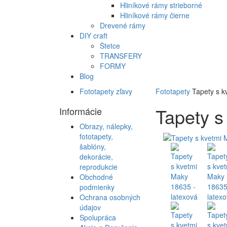
Hliníkové rámy strieborné
Hliníkové rámy čierne
Drevené rámy
DIY craft
Štetce
TRANSFERY
FORMY
Blog
Fototapety zľavy
Fototapety
Tapety s k
Tapety s
Informácie
Obrazy, nálepky,
fototapety,
šablóny,
dekorácie,
reprodukcie
Obchodné
podmienky
Ochrana osobných
údajov
Spolupráca