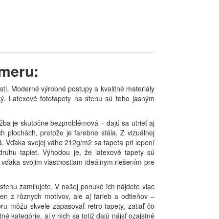
zmeru:
sti. Moderné výrobné postupy a kvalitné materiály
ický. Latexové fototapety na stenu sú toho jasným
žba je skutočne bezproblémová – dajú sa utrieť aj
h plochách, pretože je farebne stála. Z vizuálnej
. Vďaka svojej váhe 212g/m2 sa tapeta pri lepení
druhu tapiet. Výhodou je, že latexové tapety sú
 vďaka svojim vlastnostiam ideálnym riešením pre
stenu zamilujete. V našej ponuke ich nájdete viac
en z rôznych motívov, ale aj farieb a odtieňov –
ru môžu skvele zapasovať retro tapety, zatiaľ čo
 kategórie, aj v nich sa totiž dajú nájsť ozajstné