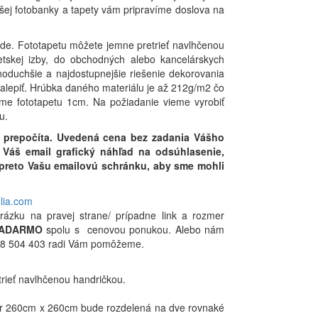
ašej fotobanky a tapety vám pripravíme doslova na
vode. Fototapetu môžete jemne pretrieť navlhčenou
tskej izby, do obchodných alebo kancelárskych
noduchšie a najdostupnejšie riešenie dekorovania
 nalepiť. Hrúbka daného materiálu je až 212g/m2 čo
áme fototapetu 1cm. Na požiadanie vieme vyrobiť
u.
 prepočíta. Uvedená cena bez zadania Vášho
Váš email grafický náhľad na odsúhlasenie,
i preto Vašu emailovú schránku, aby sme mohli
olia.com
rázku na pravej strane/ prípadne link a rozmer
ADARMO
spolu s cenovou ponukou. Alebo nám
0948 504 403 radi Vám pomôžeme.
trieť navlhčenou handričkou.
mer 260cm x 260cm bude rozdelená na dve rovnaké