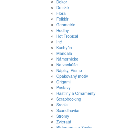
Dekor
Detské
Flóra
Folklór
Geometric
Hodiny
Hot Tropical
Iné
Kuchyňa
Mandala
Námornícke
Na vankúše
Nápisy, Písmo
Opakovaný motív
Origami
Postavy
Rastliny a Ornamenty
Scrapbooking
Srdcia
Scandinavian
Stromy
Zvieratá
Piktogramy a Znaky