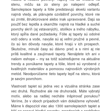
stenu, môžu sa zo steny po nalepení odlepiť.
Samolepiace tapety a fólie predstavujú skvelú variantu
najmä vtedy, ak plánujete ozvláštniť povrchy, ktoré nie
sú zrnité, štruktúrované alebo inak upravované. Dajú sa
použiť bez lepidla a okamžite najmä na hladké a suché
povrchy skríň (aj vstavaných), stolíkov a iného nábytku,
ktorý spĺňa dané požiadavky. Fólie aj tapety sú odolné
voči oderu a vode, navyše sú aj veľmi pružné a pevné,
čo sú len dôvody navyše, ktoré hrajú v ich prospech.
Skutočne, minulé časy sú dávno preč a s nimi aj nie
príliš kvalitné a zaujímavé tapety. Nenájdete ich ani v
našom eshope – my sa totiž sústreďujeme na aktuálne
trendy a ponúkame tapety a fólie, ktoré sú vyrobené z
kvalitných materiálov a pomocou najnovších výrobných
metód. Neodporúčame tieto tapety lepiť na stenu, ktorá
je savým povrchom.
Vlastnosti tapiet sú jedna vec a vizuálna stránka zase
vec druhá. Rozhodne ale nie druhoradá. Máte vybratý
motív, alebo sa radšej necháte inšpirovať ponukou?
Veríme, že v oboch prípadoch vám dokážeme vyhovieť.
Máme k dispozícii viac ako 1300 samolepiacich tapiet a
fólií na nesavé hladké povrchy, zoradených a prehľadne