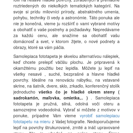
roztriedených do niekoľkých tematických kategórií. Na
svoje si prídu milovníci prírody, abstraktného umenia,
pohybu, techniky či vedy a astronómie. Táto ponuka ale
nie je konečná, vieme ju rozšíriť o vami vybrané motívy
a obohatiť o vaše postrehy a požiadavky. Nepredávame
za každú cenu, ale snažíme sa obohatiť vašu
domácnosť a svet, v ktorom žijete, o nové podnety a
obrazy, ktoré sa vám páčia.
Samolepiaca fototapeta je skvelou alternatívou nálepiek,
keď chcete prelepiť väčšiu plochu. Je pripravená k
okamžitému použitiu bez lepidla. Môžete ju lepiť na
všetky nesavé , suché, bezprašné a hlavne hladké
povrchy. Ideálne na renováciu nábytku, na vstavané
skrine, na šatník, dvere, sklo, zrkadlo, konferenčný stolík
jednoducho
všetko čo je hladké okrem steny (
sadrokartón, maľovka, omietka,.. )
. Samolepiaca
fototapeta je pružná, silná, odolná voči oteru a
samozrejme vodeodolná. Vybrať si môžete z motívov v
ponuke, prípadne Vám vieme
vyrobiť samolepiacu
fototapetu na mieru
z Vašej fotografie. Nedoporučujeme
lepiť na povrchy štrukurované, zrnité a ináč upravované