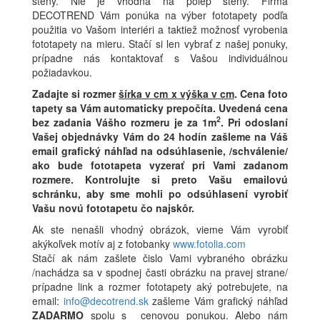
steny. Nie je vhodná na polep steny. Firma
DECOTREND Vám ponúka na výber fototapety podľa
použitia vo Vašom interiéri a taktiež možnosť vyrobenia
fototapety na mieru. Stačí si len vybrať z našej ponuky,
prípadne nás kontaktovať s Vašou individuálnou
požiadavkou.
Zadajte si rozmer
šírka v cm x výška v cm
.
Cena foto
tapety sa Vám automaticky prepočíta. Uvedená cena
2
bez zadania Vášho rozmeru je za 1m
.
Pri odoslaní
Vašej objednávky Vám do 24 hodín zašleme na Váš
email grafický náhľad na odsúhlasenie, /schválenie/
ako bude fototapeta vyzerať pri Vami zadanom
rozmere. Kontrolujte si preto Vašu emailovú
schránku, aby sme mohli po odsúhlasení vyrobiť
Vašu novú fototapetu čo najskôr.
Ak ste nenašli vhodný obrázok, vieme Vám vyrobiť
akýkoľvek motív aj z fotobanky
www.fotolia.com
Stačí ak nám zašlete čislo Vami vybraného obrázku
/nachádza sa v spodnej časti obrázku na pravej strane/
prípadne link a rozmer fototapety aký potrebujete, na
email:
info@decotrend.sk
zašleme Vám grafický náhľad
ZADARMO
spolu s cenovou ponukou. Alebo nám