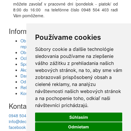
môžete zavolať v pracovné dni /pondelok - piatok/ od
8:00 do 16:00 na telefónne číslo 0948 504 403 radi
Vám pomôžeme.
Informácie
Používame cookies
Obrazy, nálepky, fototapety, šablóny, dekorácie,
reprodukcie
Súbory cookie a ďalšie technológie
Obchodné podmienky
sledovania používame na zlepšenie
Ochrana osobných údajov
vášho zážitku z prehliadania našich
Spolupráca
Akcie a Doručenie
webových stránok, na to, aby sme vám
Darčekové poukážky
zobrazovali prispôsobený obsah a
Odstúpenie od zmluvy - vrátenie tovaru
cielené reklamy, na analýzu
Reklamácia tovaru
návštevnosti našich webových stránok
Kontakt
a na pochopenie toho, odkiaľ naši
Kontakt
návštevníci prichádzajú.
0948 504 403
Súhlasím
info@decotrend.sk
facebook
Odmietam