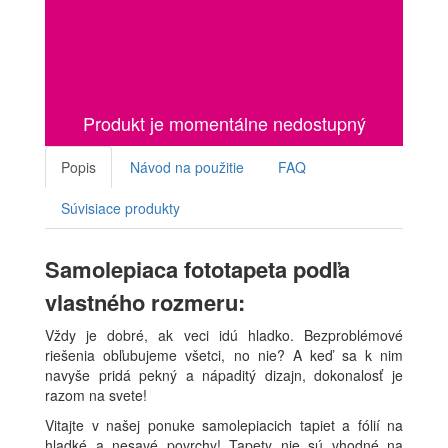
Produkt je momentálne nedostupný
Popis
Návod na použitie
FAQ
Súvisiace produkty
Samolepiaca fototapeta podľa
vlastného rozmeru:
Vždy je dobré, ak veci idú hladko. Bezproblémové
riešenia obľubujeme všetci, no nie? A keď sa k nim
navyše pridá pekný a nápaditý dizajn, dokonalosť je
razom na svete!
Vitajte v našej ponuke samolepiacich tapiet a fólií na
hladké a nesavé povrchy! Tapety nie sú vhodné na