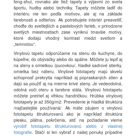
feng-shui, rovnako ale tiež tapety s výjavmi zo sveta
športu, hudby alebo techniky. Tapety môžete ladiť do
interiéru nie len podľa motívov, ale aj na základe
farebnosti a odtieňov. Ak potrebujete interiér presvetliť,
choďte do svetlejších a pastelových farieb, v prirodzene
svetlých miestnostiach zase vyniknú tmavšie motívy,
ktoré dodajú vhodný kontrast medzi svetlom a
„temnotou“.
Vinylovú tapetu odporúčame na stenu do kuchyne, do
kúpeľne, do obývačky alebo do spálne. Môžete ju lepiť aj
na steny s omietkou /pucovkou/, hladké sadrové stierky,
omietka bez náteru. Vinylové fototapety majú skvelú
schopnosť prekrytia napríklad aj popraskaných stien a
dajú sa použiť aj na mierne krivé steny. Je vedeodolná,
odolná voči oteru a farebne stála. Vinylovú fototapetu
môžete pretrieť aj vlhkou handričkou. Hrúbka vinylovej
fototapety je až 350g/m2. Prevedenie je hladká štruktúra
/najčastejšie používaná/. Ak máte záujem o vinylovú
fototapetu štrukturovanú ako je napríklad štruktúra
piesku, plátna, pokrčenia, atď. na požiadanie vieme
vyrobiť fototapetu štrukturovanú alebo z vlastnej
fotografie
. Stačí si len vybrať z našej ponuky prípadne