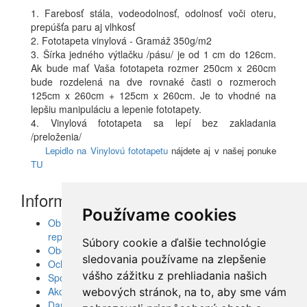
1. Farebosť stála, vodeodolnosť, odolnosť voči oteru,
prepúšťa paru aj vlhkosť
2. Fototapeta vinylová - Gramáž 350g/m2
3. Šírka jedného výtlačku /pásu/ je od 1 cm do 126cm.
Ak bude mať Vaša fototapeta rozmer 250cm x 260cm
bude rozdelená na dve rovnaké časti o rozmeroch
125cm x 260cm + 125cm x 260cm. Je to vhodné na
lepšiu manipuláciu a lepenie fototapety.
4. Vinylová fototapeta sa lepí bez zakladania
/preloženia/
Lepidlo na Vinylovú fototapetu
nájdete aj v našej ponuke
TU
Informácie
Používame cookies
Obrazy, nálepky, fototapety, šablóny, dekorácie,
reprodukcie
Súbory cookie a ďalšie technológie
Obchodné podmienky
sledovania používame na zlepšenie
Ochrana osobných údajov
vášho zážitku z prehliadania našich
Spolupráca
Akcie a Doručenie
webových stránok, na to, aby sme vám
Darčekové poukážky