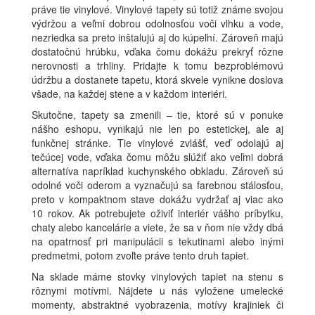
práve tie vinylové. Vinylové tapety sú totiž známe svojou
výdržou a veľmi dobrou odolnosťou voči vlhku a vode,
nezriedka sa preto inštalujú aj do kúpeľní. Zároveň majú
dostatočnú hrúbku, vďaka čomu dokážu prekryť rôzne
nerovnosti a trhliny. Pridajte k tomu bezproblémovú
údržbu a dostanete tapetu, ktorá skvele vynikne doslova
všade, na každej stene a v každom interiéri.
Skutočne, tapety sa zmenili – tie, ktoré sú v ponuke
nášho eshopu, vynikajú nie len po estetickej, ale aj
funkčnej stránke. Tie vinylové zvlášť, veď odolajú aj
tečúcej vode, vďaka čomu môžu slúžiť ako veľmi dobrá
alternatíva napríklad kuchynského obkladu. Zároveň sú
odolné voči oderom a vyznačujú sa farebnou stálosťou,
preto v kompaktnom stave dokážu vydržať aj viac ako
10 rokov. Ak potrebujete oživiť interiér vášho príbytku,
chaty alebo kancelárie a viete, že sa v ňom nie vždy dbá
na opatrnosť pri manipulácii s tekutinami alebo inými
predmetmi, potom zvoľte práve tento druh tapiet.
Na sklade máme stovky vinylových tapiet na stenu s
rôznymi motívmi. Nájdete u nás vyložene umelecké
momenty, abstraktné vyobrazenia, motívy krajiniek či