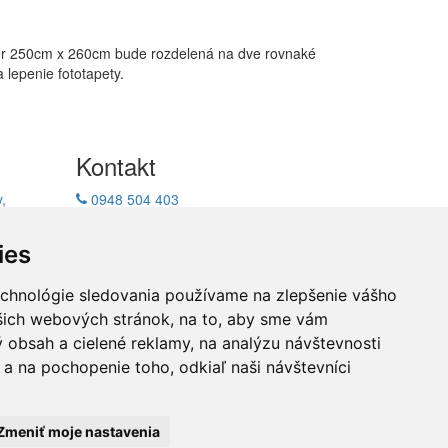
mer 250cm x 260cm bude rozdelená na dve rovnaké
lepenie fototapety.
Kontakt
,
0948 504 403
ukcie
info@decotrend.sk
facebook
ies
echnológie sledovania používame na zlepšenie vášho
ašich webových stránok, na to, aby sme vám
átenie
 obsah a cielené reklamy, na analýzu návštevnosti
a na pochopenie toho, odkiaľ naši návštevníci
Zmeniť moje nastavenia