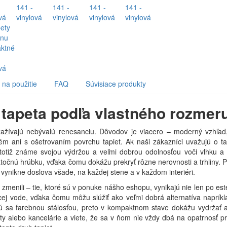
na použitie
FAQ
Súvisiace produkty
 tapeta podľa vlastného rozmer
 zažívajú nebývalú renesanciu. Dôvodov je viacero – moderný vzhľad,
ém ani s ošetrovaním povrchu tapiet. Ak naši zákazníci uvažujú o tap
 totiž známe svojou výdržou a veľmi dobrou odolnosťou voči vlhku a v
točnú hrúbku, vďaka čomu dokážu prekryť rôzne nerovnosti a trhliny. 
e vynikne doslova všade, na každej stene a v každom interiéri.
zmenili – tie, ktoré sú v ponuke nášho eshopu, vynikajú nie len po estet
úcej vode, vďaka čomu môžu slúžiť ako veľmi dobrá alternatíva naprí
 sa farebnou stálosťou, preto v kompaktnom stave dokážu vydržať aj v
ty alebo kancelárie a viete, že sa v ňom nie vždy dbá na opatrnosť pr