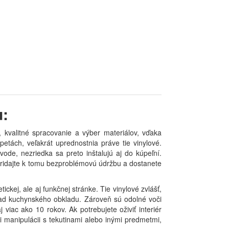
u:
 kvalitné spracovanie a výber materiálov, vďaka
etách, veľakrát uprednostnia práve tie vinylové.
ode, nezriedka sa preto inštalujú aj do kúpeľní.
Pridajte k tomu bezproblémovú údržbu a dostanete
ickej, ale aj funkčnej stránke. Tie vinylové zvlášť,
klad kuchynského obkladu. Zároveň sú odolné voči
iac ako 10 rokov. Ak potrebujete oživiť interiér
i manipulácii s tekutinami alebo inými predmetmi,