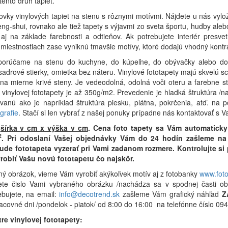
ento druh tapiet.
vky vinylových tapiet na stenu s rôznymi motívmi. Nájdete u nás vyl
feng-shui, rovnako ale tiež tapety s výjavmi zo sveta športu, hudby aleb
aj na základe farebnosti a odtieňov. Ak potrebujete interiér presvetl
 miestnostiach zase vyniknú tmavšie motívy, ktoré dodajú vhodný kontr
dporúčame na stenu do kuchyne, do kúpeľne, do obývačky alebo do 
sadrové stierky, omietka bez náteru. Vinylové fototapety majú skvelú s
 na mierne krivé steny. Je vedeodolná, odolná voči oteru a farebne stá
vinylovej fototapety je až 350g/m2. Prevedenie je hladká štruktúra /n
rovanú ako je napríklad štruktúra piesku, plátna, pokrčenia, atď. na
grafie
. Stačí si len vybrať z našej ponuky prípadne nás kontaktovať s 
r
šírka v cm x výška v cm
.
Cena foto tapety sa Vám automaticky
2
.
Pri odoslaní Vašej objednávky Vám do 24 hodín zašleme na 
bude fototapeta vyzerať pri Vami zadanom rozmere. Kontrolujte s
robiť Vašu novú fototapetu čo najskôr.
ný obrázok, vieme Vám vyrobiť akýkoľvek motív aj z fotobanky
www.fot
ete čislo Vami vybraného obrázku /nachádza sa v spodnej časti ob
ebujete, na email:
info@decotrend.sk
zašleme Vám grafický náhľad
Z
racovné dni /pondelok - piatok/ od 8:00 do 16:00 na telefónne číslo 
re vinylovej fototapety: