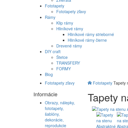
Zvieratá
Fototapety
Fototapety zľavy
Rámy
Klip rámy
Hliníkové rámy
Hliníkové rámy strieborné
Hliníkové rámy čierne
Drevené rámy
DIY craft
Štetce
TRANSFERY
FORMY
Blog
Fototapety zľavy
Fototapety
Tapety 
Tapety n
Informácie
Obrazy, nálepky,
fototapety,
šablóny,
dekorácie,
reprodukcie