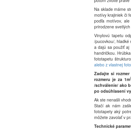
potom zvoľte práve t
Na sklade máme sto
motívy krajiniek či 
podľa motívov, ale 
prirodzene svetlých
Vinylovú tapetu o
/pucovkou/, hladké 
a dajú sa použiť aj
handričkou. Hrúbka 
fototapetu štruktu
alebo z vlastnej foto
Zadajte si rozme
rozmeru je za 1m
/schválenie/ ako 
po odsúhlasení vy
Ak ste nenašli vhod
Stačí ak nám zašl
fototapety aký potr
môžete zavolať v p
Technické paramet