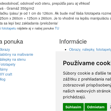
odeodolnosť, odolnosť voči oteru, prepúšťa paru aj vlhkosť
lová - Gramáž 350g/m2
ýtlačku /pásu/ je od 1 cm do 126cm. Ak bude mať Vaša fototapeta roz
125cm x 260cm + 125cm x 260cm. Je to vhodné na lepšiu manipuláciu a 
ta sa lepí bez zakladania /preloženia/
ú fototapetu
nájdete aj v našej ponuke
TU
a ponuka
Informácie
Obrazy
Obrazy, nálepky, fototapety
Šablóny na maľovanie
šablóny, dekorácie, reprod
Nálepky na stenu
Obchodné podmienky
Používame cook
Fototapety
Ochrana osobných údajov
Rámy
Spolupráca
Súbory cookie a ďalšie t
DIY craft
Akcie a Doručenie
Blog
Darčekové poukážky
zážitku z prehliadania n
Odstúpenie od zmluvy - vr
zobrazovali prispôsobený
tovaru
našich webových stránok 
Reklamácia tovaru
prichádzajú.
Kontakt
Súhlasím
Odmietam