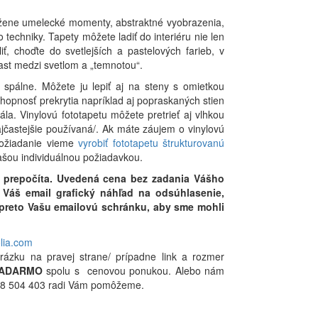
ožene umelecké momenty, abstraktné vyobrazenia,
o techniky. Tapety môžete ladiť do interiéru nie len
iť, choďte do svetlejších a pastelových farieb, v
ast medzi svetlom a „temnotou“.
spálne. Môžete ju lepiť aj na steny s omietkou
chopnosť prekrytia napríklad aj popraskaných stien
la. Vinylovú fototapetu môžete pretrieť aj vlhkou
ajčastejšie používaná/. Ak máte záujem o vinylovú
 požiadanie vieme
vyrobiť fototapetu štrukturovanú
Vašou individuálnou požiadavkou.
 prepočíta. Uvedená cena bez zadania Vášho
Váš email grafický náhľad na odsúhlasenie,
i preto Vašu emailovú schránku, aby sme mohli
olia.com
rázku na pravej strane/ prípadne link a rozmer
ADARMO
spolu s cenovou ponukou. Alebo nám
0948 504 403 radi Vám pomôžeme.