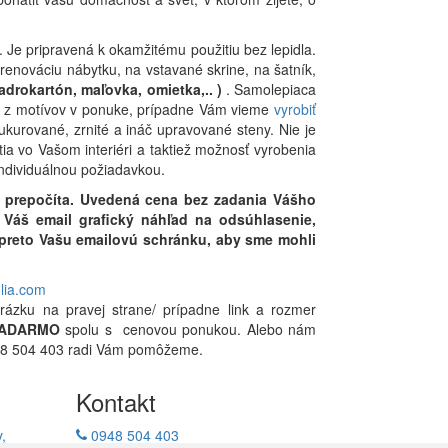
. Je pripravená k okamžitému použitiu bez lepidla.
renováciu nábytku, na vstavané skrine, na šatník,
adrokartón, maľovka, omietka,.. )
. Samolepiaca
ete z motívov v ponuke, prípadne Vám vieme
vyrobiť
ukurované, zrnité a ináč upravované steny. Nie je
 vo Vašom interiéri a taktiež možnosť vyrobenia
individuálnou požiadavkou.
 prepočíta. Uvedená cena bez zadania Vášho
Váš email grafický náhľad na odsúhlasenie,
i preto Vašu emailovú schránku, aby sme mohli
olia.com
rázku na pravej strane/ prípadne link a rozmer
ADARMO
spolu s cenovou ponukou. Alebo nám
0948 504 403 radi Vám pomôžeme.
Kontakt
,
0948 504 403