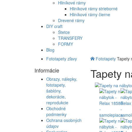
Hliníkové rámy
Hliníkové rámy strieborné
Hliníkové rámy čierne
Drevené rámy
DIY craft
Štetce
TRANSFERY
FORMY
Blog
Fototapety zľavy
Fototapety
Tapety 
Tapety n
Informácie
Obrazy, nálepky,
fototapety,
šablóny,
dekorácie,
reprodukcie
Obchodné
podmienky
Ochrana osobných
údajov
Spolupráca