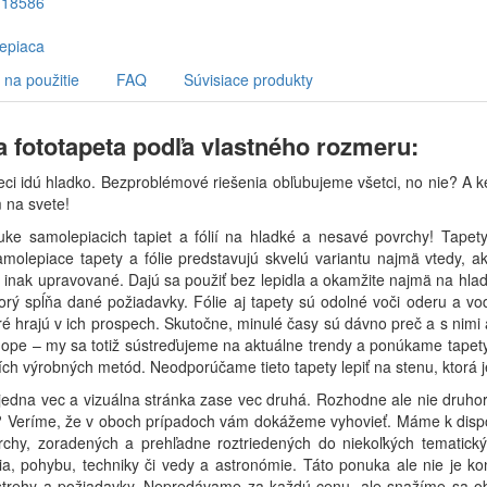
na použitie
FAQ
Súvisiace produkty
 fototapeta podľa vlastného rozmeru:
eci idú hladko. Bezproblémové riešenia obľubujeme všetci, no nie? A k
 na svete!
nuke samolepiacich tapiet a fólií na hladké a nesavé povrchy! Tap
amolepiace tapety a fólie predstavujú skvelú variantu najmä vtedy, ak 
 inak upravované. Dajú sa použiť bez lepidla a okamžite najmä na hladk
orý spĺňa dané požiadavky. Fólie aj tapety sú odolné voči oderu a vo
é hrajú v ich prospech. Skutočne, minulé časy sú dávno preč a s nimi aj
ope – my sa totiž sústreďujeme na aktuálne trendy a ponúkame tapety a
ch výrobných metód. Neodporúčame tieto tapety lepiť na stenu, ktorá
ú jedna vec a vizuálna stránka zase vec druhá. Rozhodne ale nie druho
 Veríme, že v oboch prípadoch vám dokážeme vyhovieť. Máme k dispozíc
chy, zoradených a prehľadne roztriedených do niekoľkých tematických
a, pohybu, techniky či vedy a astronómie. Táto ponuka ale nie je ko
strehy a požiadavky. Nepredávame za každú cenu, ale snažíme sa obo