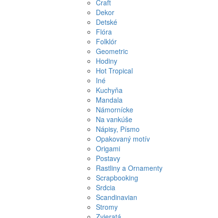
Craft
Dekor
Detské
Flóra
Folklór
Geometric
Hodiny
Hot Tropical
Iné
Kuchyňa
Mandala
Námornícke
Na vankúše
Nápisy, Písmo
Opakovaný motív
Origami
Postavy
Rastliny a Ornamenty
Scrapbooking
Srdcia
Scandinavian
Stromy
Zvieratá