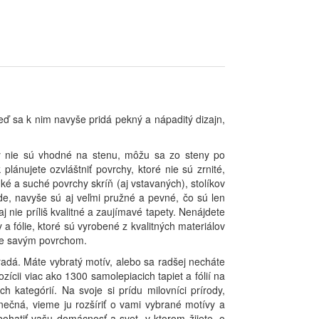
eď sa k nim navyše pridá pekný a nápaditý dizajn,
ety nie sú vhodné na stenu, môžu sa zo steny po
plánujete ozvláštniť povrchy, ktoré nie sú zrnité,
é a suché povrchy skríň (aj vstavaných), stolíkov
de, navyše sú aj veľmi pružné a pevné, čo sú len
 nie príliš kvalitné a zaujímavé tapety. Nenájdete
 fólie, ktoré sú vyrobené z kvalitných materiálov
 je savým povrchom.
radá. Máte vybratý motív, alebo sa radšej necháte
ii viac ako 1300 samolepiacich tapiet a fólií na
 kategórií. Na svoje si prídu milovníci prírody,
nečná, vieme ju rozšíriť o vami vybrané motívy a
hatiť vašu domácnosť a svet, v ktorom žijete, o