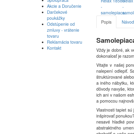
Akcie a Doručenie
Darčekové
poukážky
Popis
Návod 
Odstúpenie od
zmluvy - vrátenie
tovaru
Samolepiaca
Reklamácia tovaru
Kontakt
Vždy je dobré, ak v
dokonalosť je razom
Vitajte v našej po
nalepení odlepiť. S
štruktúrované alebo
a iného nábytku, kt
dôvody navyše, ktor
ich ani v našom esh
a pomocou najnovší
Vlastnosti tapiet s
inšpirovať ponukou?
nesavé hladké povr
abstraktného umeni
obohatiť o vaše po