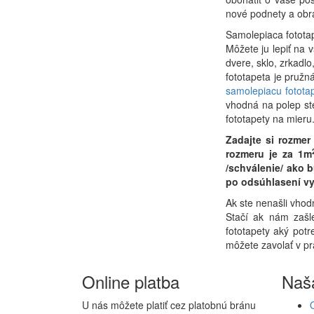
nové podnety a obra
Samolepiaca fototap
Môžete ju lepiť na 
dvere, sklo, zrkadl
fototapeta je pruž
samolepiacu fotota
vhodná na polep st
fototapety na mieru
Zadajte si rozme
rozmeru je za 1m
/schválenie/ ako 
po odsúhlasení vy
Ak ste nenašli vhod
Stačí ak nám zašl
fototapety aký potr
môžete zavolať v p
Online platba
Naš
U nás môžete platiť cez platobnú bránu