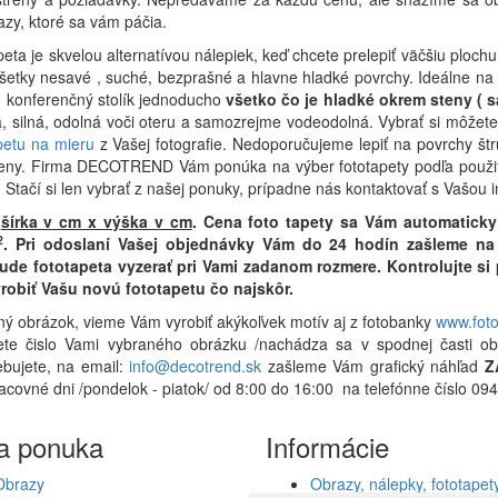
zy, ktoré sa vám páčia.
eta je skvelou alternatívou nálepiek, keď chcete prelepiť väčšiu plochu
všetky nesavé , suché, bezprašné a hlavne hladké povrchy. Ideálne na 
o, konferenčný stolík jednoducho
všetko čo je hladké okrem steny ( s
ná, silná, odolná voči oteru a samozrejme vodeodolná. Vybrať si môž
petu na mieru
z Vašej fotografie. Nedoporučujeme lepiť na povrchy štr
eny. Firma DECOTREND Vám ponúka na výber fototapety podľa použitia
. Stačí si len vybrať z našej ponuky, prípadne nás kontaktovať s Vašou 
r
šírka v cm x výška v cm
.
Cena foto tapety sa Vám automaticky
2
.
Pri odoslaní Vašej objednávky Vám do 24 hodín zašleme na 
bude fototapeta vyzerať pri Vami zadanom rozmere. Kontrolujte s
robiť Vašu novú fototapetu čo najskôr.
ný obrázok, vieme Vám vyrobiť akýkoľvek motív aj z fotobanky
www.fot
ete čislo Vami vybraného obrázku /nachádza sa v spodnej časti ob
ebujete, na email:
info@decotrend.sk
zašleme Vám grafický náhľad
Z
racovné dni /pondelok - piatok/ od 8:00 do 16:00 na telefónne číslo 
a ponuka
Informácie
Obrazy
Obrazy, nálepky, fototapety