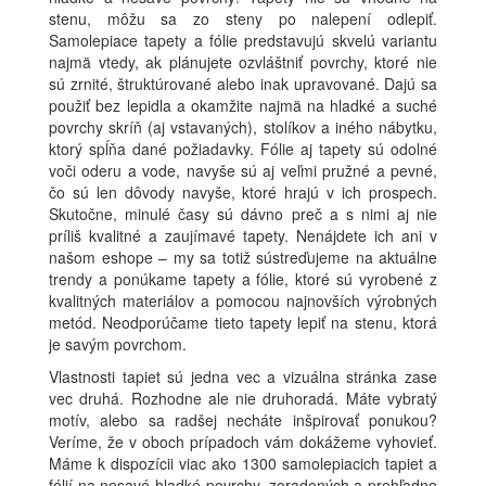
stenu, môžu sa zo steny po nalepení odlepiť.
Samolepiace tapety a fólie predstavujú skvelú variantu
najmä vtedy, ak plánujete ozvláštniť povrchy, ktoré nie
sú zrnité, štruktúrované alebo inak upravované. Dajú sa
použiť bez lepidla a okamžite najmä na hladké a suché
povrchy skríň (aj vstavaných), stolíkov a iného nábytku,
ktorý spĺňa dané požiadavky. Fólie aj tapety sú odolné
voči oderu a vode, navyše sú aj veľmi pružné a pevné,
čo sú len dôvody navyše, ktoré hrajú v ich prospech.
Skutočne, minulé časy sú dávno preč a s nimi aj nie
príliš kvalitné a zaujímavé tapety. Nenájdete ich ani v
našom eshope – my sa totiž sústreďujeme na aktuálne
trendy a ponúkame tapety a fólie, ktoré sú vyrobené z
kvalitných materiálov a pomocou najnovších výrobných
metód. Neodporúčame tieto tapety lepiť na stenu, ktorá
je savým povrchom.
Vlastnosti tapiet sú jedna vec a vizuálna stránka zase
vec druhá. Rozhodne ale nie druhoradá. Máte vybratý
motív, alebo sa radšej necháte inšpirovať ponukou?
Veríme, že v oboch prípadoch vám dokážeme vyhovieť.
Máme k dispozícii viac ako 1300 samolepiacich tapiet a
fólií na nesavé hladké povrchy, zoradených a prehľadne