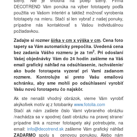
steny. Nie je vhodná na polep steny. Firma
DECOTREND Vám ponúka na výber fototapety podľa
použitia vo Vašom interiéri a taktiež možnosť vyrobenia
fototapety na mieru. Stačí si len vybrať z našej ponuky,
prípadne nás kontaktovať s Vašou individuálnou
požiadavkou.
Zadajte si rozmer
šírka v cm x výška v cm
.
Cena foto
tapety sa Vám automaticky prepočíta. Uvedená cena
2
bez zadania Vášho rozmeru je za 1m
.
Pri odoslaní
Vašej objednávky Vám do 24 hodín zašleme na Váš
email grafický náhľad na odsúhlasenie, /schválenie/
ako bude fototapeta vyzerať pri Vami zadanom
rozmere. Kontrolujte si preto Vašu emailovú
schránku, aby sme mohli po odsúhlasení vyrobiť
Vašu novú fototapetu čo najskôr.
Ak ste nenašli vhodný obrázok, vieme Vám vyrobiť
akýkoľvek motív aj z fotobanky
www.fotolia.com
Stačí ak nám zašlete čislo Vami vybraného obrázku
/nachádza sa v spodnej časti obrázku na pravej strane/
prípadne link a rozmer fototapety aký potrebujete, na
email:
info@decotrend.sk
zašleme Vám grafický náhľad
ZADARMO
spolu s cenovou ponukou. Alebo nám