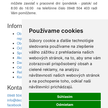
môžete zavolať v pracovné dni /pondelok - piatok/ od
8:00 do 16:00 na telefónne číslo 0948 504 403 radi
Vám pomôžeme.
Informácie
Používame cookies
Obrazy, nálepky, fototapety, šablóny, dekorácie,
reprodukcie
Súbory cookie a ďalšie technológie
Obchodné podmienky
sledovania používame na zlepšenie
Ochrana osobných údajov
vášho zážitku z prehliadania našich
Spolupráca
Akcie a Doručenie
webových stránok, na to, aby sme vám
Darčekové poukážky
zobrazovali prispôsobený obsah a
Odstúpenie od zmluvy - vrátenie tovaru
cielené reklamy, na analýzu
Reklamácia tovaru
návštevnosti našich webových stránok
Kontakt
a na pochopenie toho, odkiaľ naši
Kontakt
návštevníci prichádzajú.
0948 504 403
Súhlasím
info@decotrend.sk
facebook
Odmietam