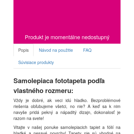
Produkt je momentálne nedostupný
Popis
Návod na použitie
FAQ
Súvisiace produkty
Samolepiaca fototapeta podľa
vlastného rozmeru:
Vždy je dobré, ak veci idú hladko. Bezproblémové
riešenia obľubujeme všetci, no nie? A keď sa k nim
navyše pridá pekný a nápaditý dizajn, dokonalosť je
razom na svete!
Vitajte v našej ponuke samolepiacich tapiet a fólií na
hladké a nesavé povrchy! Tapety nie sú vhodné na