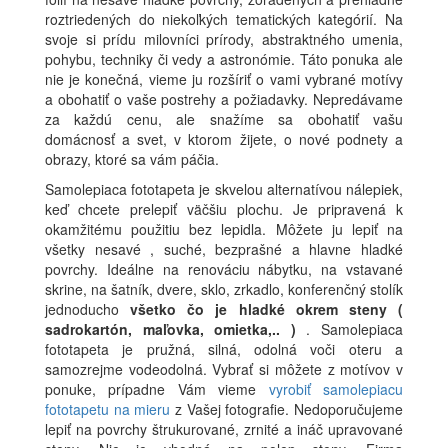
roztriedených do niekoľkých tematických kategórií. Na
svoje si prídu milovníci prírody, abstraktného umenia,
pohybu, techniky či vedy a astronómie. Táto ponuka ale
nie je konečná, vieme ju rozšíriť o vami vybrané motívy
a obohatiť o vaše postrehy a požiadavky. Nepredávame
za každú cenu, ale snažíme sa obohatiť vašu
domácnosť a svet, v ktorom žijete, o nové podnety a
obrazy, ktoré sa vám páčia.
Samolepiaca fototapeta je skvelou alternatívou nálepiek,
keď chcete prelepiť väčšiu plochu. Je pripravená k
okamžitému použitiu bez lepidla. Môžete ju lepiť na
všetky nesavé , suché, bezprašné a hlavne hladké
povrchy. Ideálne na renováciu nábytku, na vstavané
skrine, na šatník, dvere, sklo, zrkadlo, konferenčný stolík
jednoducho
všetko čo je hladké okrem steny (
sadrokartón, maľovka, omietka,.. )
. Samolepiaca
fototapeta je pružná, silná, odolná voči oteru a
samozrejme vodeodolná. Vybrať si môžete z motívov v
ponuke, prípadne Vám vieme
vyrobiť samolepiacu
fototapetu na mieru
z Vašej fotografie. Nedoporučujeme
lepiť na povrchy štrukurované, zrnité a ináč upravované