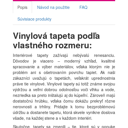
Popis
Návod na použitie
FAQ
Súvisiace produkty
Vinylová tapeta podľa
vlastného rozmeru:
Interiérové tapety zažívajú nebývalú renesanciu.
Dôvodov je viacero – moderný vzhľad, kvalitné
spracovanie a výber materiálov, vďaka ktorým nie je
problém ani s ošetrovaním povrchu tapiet. Ak naši
zákazníci uvažujú o tapetách, veľakrát uprednostnia
práve tie vinylové. Vinylové tapety sú totiž známe svojou
výdržou a veľmi dobrou odolnosťou voči vlhku a vode,
nezriedka sa preto inštalujú aj do kúpeľní. Zároveň majú
dostatočnú hrúbku, vďaka čomu dokážu prekryť rôzne
nerovnosti a trhliny. Pridajte k tomu bezproblémovú
údržbu a dostanete tapetu, ktorá skvele vynikne doslova
všade, na každej stene a v každom interiéri.
Skutočne, tapety sa zmenili – tie, ktoré sú v ponuke