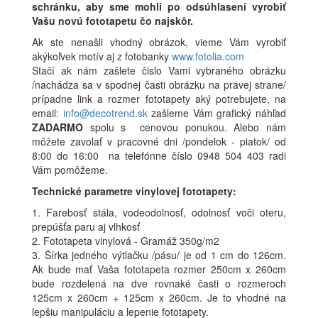
schránku, aby sme mohli po odsúhlasení vyrobiť
Vašu novú fototapetu čo najskôr.
Ak ste nenašli vhodný obrázok, vieme Vám vyrobiť
akýkoľvek motív aj z fotobanky
www.fotolia.com
Stačí ak nám zašlete čislo Vami vybraného obrázku
/nachádza sa v spodnej časti obrázku na pravej strane/
prípadne link a rozmer fototapety aký potrebujete, na
email:
info@decotrend.sk
zašleme Vám grafický náhľad
ZADARMO
spolu s cenovou ponukou. Alebo nám
môžete zavolať v pracovné dni /pondelok - piatok/ od
8:00 do 16:00 na telefónne číslo 0948 504 403 radi
Vám pomôžeme.
Technické parametre vinylovej fototapety:
1. Farebosť stála, vodeodolnosť, odolnosť voči oteru,
prepúšťa paru aj vlhkosť
2. Fototapeta vinylová - Gramáž 350g/m2
3. Šírka jedného výtlačku /pásu/ je od 1 cm do 126cm.
Ak bude mať Vaša fototapeta rozmer 250cm x 260cm
bude rozdelená na dve rovnaké časti o rozmeroch
125cm x 260cm + 125cm x 260cm. Je to vhodné na
lepšiu manipuláciu a lepenie fototapety.