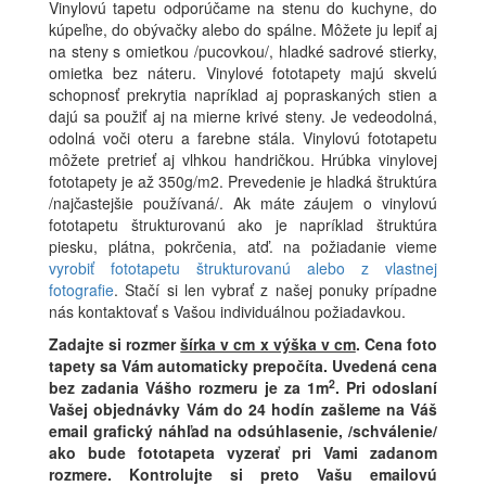
Vinylovú tapetu odporúčame na stenu do kuchyne, do
kúpeľne, do obývačky alebo do spálne. Môžete ju lepiť aj
na steny s omietkou /pucovkou/, hladké sadrové stierky,
omietka bez náteru. Vinylové fototapety majú skvelú
schopnosť prekrytia napríklad aj popraskaných stien a
dajú sa použiť aj na mierne krivé steny. Je vedeodolná,
odolná voči oteru a farebne stála. Vinylovú fototapetu
môžete pretrieť aj vlhkou handričkou. Hrúbka vinylovej
fototapety je až 350g/m2. Prevedenie je hladká štruktúra
/najčastejšie používaná/. Ak máte záujem o vinylovú
fototapetu štrukturovanú ako je napríklad štruktúra
piesku, plátna, pokrčenia, atď. na požiadanie vieme
vyrobiť fototapetu štrukturovanú alebo z vlastnej
fotografie
. Stačí si len vybrať z našej ponuky prípadne
nás kontaktovať s Vašou individuálnou požiadavkou.
Zadajte si rozmer
šírka v cm x výška v cm
.
Cena foto
tapety sa Vám automaticky prepočíta. Uvedená cena
2
bez zadania Vášho rozmeru je za 1m
.
Pri odoslaní
Vašej objednávky Vám do 24 hodín zašleme na Váš
email grafický náhľad na odsúhlasenie, /schválenie/
ako bude fototapeta vyzerať pri Vami zadanom
rozmere. Kontrolujte si preto Vašu emailovú