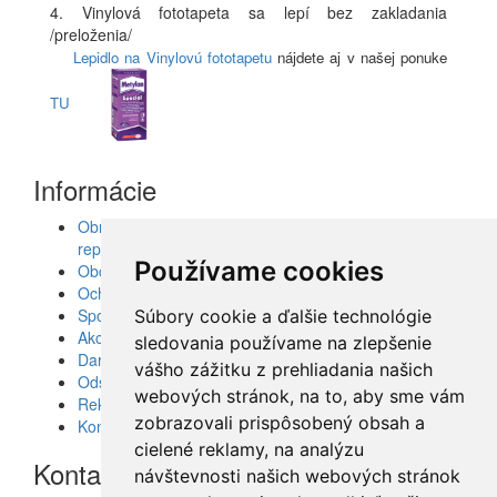
4. Vinylová fototapeta sa lepí bez zakladania
/preloženia/
Lepidlo na Vinylovú fototapetu
nájdete aj v našej ponuke
TU
Informácie
Obrazy, nálepky, fototapety, šablóny, dekorácie,
reprodukcie
Používame cookies
Obchodné podmienky
Ochrana osobných údajov
Spolupráca
Súbory cookie a ďalšie technológie
Akcie a Doručenie
sledovania používame na zlepšenie
Darčekové poukážky
vášho zážitku z prehliadania našich
Odstúpenie od zmluvy - vrátenie tovaru
webových stránok, na to, aby sme vám
Reklamácia tovaru
zobrazovali prispôsobený obsah a
Kontakt
cielené reklamy, na analýzu
Kontakt
návštevnosti našich webových stránok