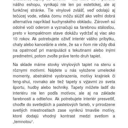
nášho eshopu, vynikajú nie len po estetickej, ale aj
funkčnej stránke. Tie vinylové zvlášť, veď odolajú aj
tečúcej vode, vďaka čomu môžu slúžiť ako veľmi dobrá
alternatíva napríklad kuchynského obkladu. Zároveň sú
odolné voči oderom a vyznačujú sa farebnou stálosťou,
preto v kompaktnom stave dokážu vydržať aj viac ako
10 rokov. Ak potrebujete oživiť interiér vášho príbytku,
chaty alebo kancelárie a viete, že sa v ňom nie vždy dbá
na opatrnosť pri manipulácii s tekutinami alebo inými
predmetmi, potom zvoľte práve tento druh tapiet.
Na sklade máme stovky vinylových tapiet na stenu s
rôznymi motívmi. Nájdete u nás vyložene umelecké
momenty, abstraktné vyobrazenia, motívy krajiniek či
feng-shui, rovnako ale tiež tapety s výjavmi zo sveta
športu, hudby alebo techniky. Tapety môžete ladiť do
interiéru nie len podľa motívov, ale aj na základe
farebnosti a odtieňov. Ak potrebujete interiér presvetliť,
choďte do svetlejších a pastelových farieb, v prirodzene
svetlých miestnostiach zase vyniknú tmavšie motívy,
ktoré dodajú vhodný kontrast medzi svetlom a
„temnotou“.