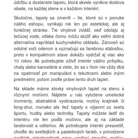
údržbu a dostanete tapetu, ktorá skvele vynikne doslova
všade, na každej stene a v každom interiéri.
Skutočne, tapety sa zmenili – tie, ktoré sú v ponuke
nášho eshopu, vynikajú nie len po estetickej, ale aj
funkčnej stránke. Tie vinylové zvlášť, veď odolajú aj
tečúcej vode, vďaka čomu môžu slúžiť ako veľmi dobrá
alternatíva napríklad kuchynského obkladu. Zároveň sú
odolné voči oderom a vyznačujú sa farebnou stálosťou,
preto v kompaktnom stave dokážu vydržať aj viac ako
10 rokov. Ak potrebujete oživiť interiér vášho príbytku,
chaty alebo kancelárie a viete, že sa v ňom nie vždy dbá
na opatrnosť pri manipulácii s tekutinami alebo inými
predmetmi, potom zvoľte práve tento druh tapiet.
Na sklade máme stovky vinylových tapiet na stenu s
rôznymi motívmi. Nájdete u nás vyložene umelecké
momenty, abstraktné vyobrazenia, motívy krajiniek či
feng-shui, rovnako ale tiež tapety s výjavmi zo sveta
športu, hudby alebo techniky. Tapety môžete ladiť do
interiéru nie len podľa motívov, ale aj na základe
farebnosti a odtieňov. Ak potrebujete interiér presvetliť,
choďte do svetlejších a pastelových farieb, v prirodzene
svetlých miestnostiach zase vyniknú tmavšie motívy,