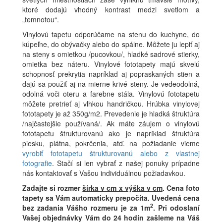
ktoré dodajú vhodný kontrast medzi svetlom a
„temnotou“.
Vinylovú tapetu odporúčame na stenu do kuchyne, do
kúpeľne, do obývačky alebo do spálne. Môžete ju lepiť aj
na steny s omietkou /pucovkou/, hladké sadrové stierky,
omietka bez náteru. Vinylové fototapety majú skvelú
schopnosť prekrytia napríklad aj popraskaných stien a
dajú sa použiť aj na mierne krivé steny. Je vedeodolná,
odolná voči oteru a farebne stála. Vinylovú fototapetu
môžete pretrieť aj vlhkou handričkou. Hrúbka vinylovej
fototapety je až 350g/m2. Prevedenie je hladká štruktúra
/najčastejšie používaná/. Ak máte záujem o vinylovú
fototapetu štrukturovanú ako je napríklad štruktúra
piesku, plátna, pokrčenia, atď. na požiadanie vieme
vyrobiť fototapetu štrukturovanú alebo z vlastnej
fotografie
. Stačí si len vybrať z našej ponuky prípadne
nás kontaktovať s Vašou individuálnou požiadavkou.
Zadajte si rozmer
šírka v cm x výška v cm
.
Cena foto
tapety sa Vám automaticky prepočíta. Uvedená cena
2
bez zadania Vášho rozmeru je za 1m
.
Pri odoslaní
Vašej objednávky Vám do 24 hodín zašleme na Váš