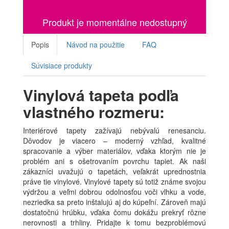
Produkt je momentálne nedostupný
Popis
Návod na použitie
FAQ
Súvisiace produkty
Vinylová tapeta podľa
vlastného rozmeru:
Interiérové tapety zažívajú nebývalú renesanciu.
Dôvodov je viacero – moderný vzhľad, kvalitné
spracovanie a výber materiálov, vďaka ktorým nie je
problém ani s ošetrovaním povrchu tapiet. Ak naši
zákazníci uvažujú o tapetách, veľakrát uprednostnia
práve tie vinylové. Vinylové tapety sú totiž známe svojou
výdržou a veľmi dobrou odolnosťou voči vlhku a vode,
nezriedka sa preto inštalujú aj do kúpeľní. Zároveň majú
dostatočnú hrúbku, vďaka čomu dokážu prekryť rôzne
nerovnosti a trhliny. Pridajte k tomu bezproblémovú