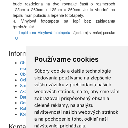
bude rozdelená na dve rovnaké časti o rozmeroch
125cm x 260cm + 125cm x 260cm. Je to vhodné na
lepšiu manipuláciu a lepenie fototapety.
4. Vinylová fototapeta sa lepí bez zakladania
/preloženia/
Lepidlo na Vinylovú fototapetu
nájdete aj v našej ponuke
TU
Informácie
Používame cookies
Obrazy, nálepky, fototapety, šablóny, dekorácie,
reprodukcie
Súbory cookie a ďalšie technológie
Obchodné podmienky
sledovania používame na zlepšenie
Ochrana osobných údajov
vášho zážitku z prehliadania našich
Spolupráca
Akcie a Doručenie
webových stránok, na to, aby sme vám
Darčekové poukážky
zobrazovali prispôsobený obsah a
Odstúpenie od zmluvy - vrátenie tovaru
cielené reklamy, na analýzu
Reklamácia tovaru
návštevnosti našich webových stránok
Kontakt
a na pochopenie toho, odkiaľ naši
Kontakt
návštevníci prichádzajú.