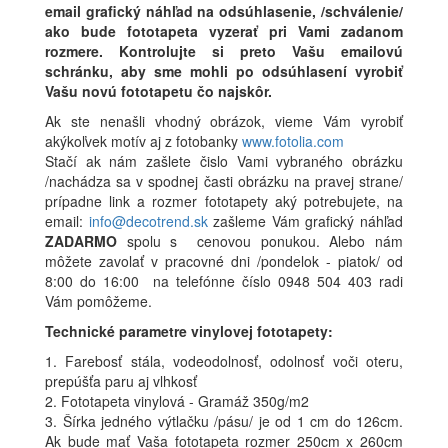
email grafický náhľad na odsúhlasenie, /schválenie/
ako bude fototapeta vyzerať pri Vami zadanom
rozmere. Kontrolujte si preto Vašu emailovú
schránku, aby sme mohli po odsúhlasení vyrobiť
Vašu novú fototapetu čo najskôr.
Ak ste nenašli vhodný obrázok, vieme Vám vyrobiť
akýkoľvek motív aj z fotobanky
www.fotolia.com
Stačí ak nám zašlete čislo Vami vybraného obrázku
/nachádza sa v spodnej časti obrázku na pravej strane/
prípadne link a rozmer fototapety aký potrebujete, na
email:
info@decotrend.sk
zašleme Vám grafický náhľad
ZADARMO
spolu s cenovou ponukou. Alebo nám
môžete zavolať v pracovné dni /pondelok - piatok/ od
8:00 do 16:00 na telefónne číslo 0948 504 403 radi
Vám pomôžeme.
Technické parametre vinylovej fototapety:
1. Farebosť stála, vodeodolnosť, odolnosť voči oteru,
prepúšťa paru aj vlhkosť
2. Fototapeta vinylová - Gramáž 350g/m2
3. Šírka jedného výtlačku /pásu/ je od 1 cm do 126cm.
Ak bude mať Vaša fototapeta rozmer 250cm x 260cm