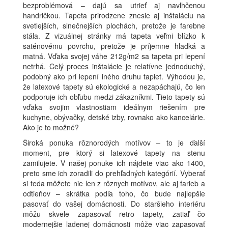
bezproblémová – dajú sa utrieť aj navlhčenou
handričkou. Tapeta prirodzene znesie aj inštaláciu na
svetlejších, slnečnejších plochách, pretože je farebne
stála. Z vizuálnej stránky má tapeta veľmi blízko k
saténovému povrchu, pretože je príjemne hladká a
matná. Vďaka svojej váhe 212g/m2 sa tapeta pri lepení
netrhá. Celý proces inštalácie je relatívne jednoduchý,
podobný ako pri lepení iného druhu tapiet. Výhodou je,
že latexové tapety sú ekologické a nezapáchajú, čo len
podporuje ich obľubu medzi zákazníkmi. Tieto tapety sú
vďaka svojim vlastnostiam ideálnym riešením pre
kuchyne, obývačky, detské izby, rovnako ako kancelárie.
Ako je to možné?
Široká ponuka rôznorodých motívov – to je ďalší
moment, pre ktorý si latexové tapety na stenu
zamilujete. V našej ponuke ich nájdete viac ako 1400,
preto sme ich zoradili do prehľadných kategórií. Vyberať
si teda môžete nie len z rôznych motívov, ale aj farieb a
odtieňov – skrátka podľa toho, čo bude najlepšie
pasovať do vašej domácnosti. Do staršieho interiéru
môžu skvele zapasovať retro tapety, zatiaľ čo
modernejšie ladenej domácnosti môže viac zapasovať