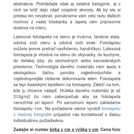
abstrakcia. Prehľadajte však aj ostatné kategórie, aj v
nich sa totiž dajú nájsť ozajstné skvosty. Ak by ste si
predsa len nevybrali, ponúkneme vám celú radu ďalších
motívov z našej fotobanky a tapety vám pripravíme
doslova na mieru.
Latexová fototapeta na stenu je trvácna, farebne stála,
odolná voči oteru a odolná voči vode. Fototapetu
môžete jemne pretrieť navlhčenou handričkou. Latexová
fototapeta je vhodná na stenu do obývačky, do kuchyne,
do detskej izby, do obchodných alebo kancelárskych
priestorov. Technológia daného materiálu nám spolu s
ekologickou tlačou ponúka najjednoduchšie a
najdostupnejšie riešenie dekorovania stien. Fototapeta
sa lepí klasickými lepidlami na fototapety. Záleží na tom,
kde ju chceme nalepiť. Hrúbka daného materiálu je až
212g/m2 čo nám zabezpečuje aby sa fototapeta
neroztrhla pri lepení. Pri samotnom lepení zakladáme
fototapetu 1cm. Na požiadanie vieme vyrobiť
fototapetu
z vlastnej fotografie
prípadne nás kontaktovať s Vašou
individuálnou požiadavkou.
Zadajte si rozmer
šírka v cm x výška v cm
.
Cena foto