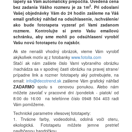
tapety sa Vám automaticky prepočíta. Uvedená cena
2
bez zadania Vášho rozmeru je za 1m
.
Pri odoslaní
Vašej objednávky Vám do 24 hodín zašleme na Váš
email grafický náhľad na odsúhlasenie, /schválenie/
ako bude fototapeta vyzerať pri Vami zadanom
rozmere. Kontrolujte si preto Vašu emailovú
schránku, aby sme mohli po odsúhlasení vyrobiť
Vašu novú fototapetu čo najskôr.
Ak ste nenašli vhodný obrázok, vieme Vám vyrobiť
akýkoľvek motív aj z fotobanky
www.fotolia.com
Stačí ak nám zašlete čislo Vami vybraného obrázku
/nachádza sa v spodnej časti obrázku na pravej strane/
prípadne link a rozmer fototapety aký potrebujete, na
email:
info@decotrend.sk
zašleme Vám grafický náhľad
ZADARMO
spolu s cenovou ponukou. Alebo nám
môžete zavolať v pracovné dni /pondelok - piatok/ od
8:00 do 16:00 na telefónne číslo 0948 504 403 radi
Vám pomôžeme.
Technické parametre vliesovej fototapety:
1. Trvácne farby, vodeodolná, odolná voči oteru,
ekologická. Fototapetu môžete jemne pretrieť
navlhčenou handričkou.