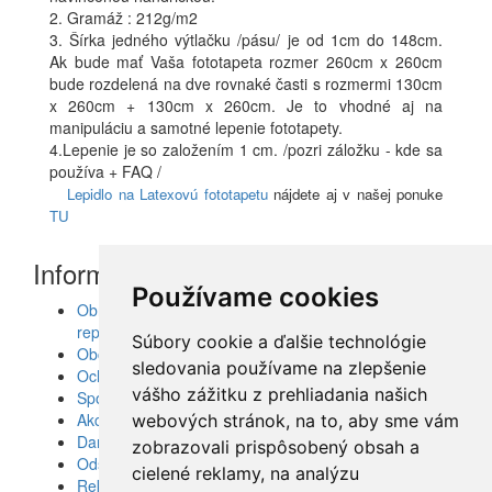
2. Gramáž : 212g/m2
3. Šírka jedného výtlačku /pásu/ je od 1cm do 148cm.
Ak bude mať Vaša fototapeta rozmer 260cm x 260cm
bude rozdelená na dve rovnaké časti s rozmermi 130cm
x 260cm + 130cm x 260cm. Je to vhodné aj na
manipuláciu a samotné lepenie fototapety.
4.Lepenie je so založením 1 cm. /pozri záložku - kde sa
používa + FAQ /
Lepidlo na Latexovú fototapetu
nájdete aj v našej ponuke
TU
Informácie
Používame cookies
Obrazy, nálepky, fototapety, šablóny, dekorácie,
reprodukcie
Súbory cookie a ďalšie technológie
Obchodné podmienky
sledovania používame na zlepšenie
Ochrana osobných údajov
vášho zážitku z prehliadania našich
Spolupráca
Akcie a Doručenie
webových stránok, na to, aby sme vám
Darčekové poukážky
zobrazovali prispôsobený obsah a
Odstúpenie od zmluvy - vrátenie tovaru
cielené reklamy, na analýzu
Reklamácia tovaru