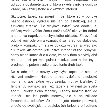
údržbu a dostanete tapetu, ktorá skvele vynikne doslova
všade, na každej stene a v každom interiéri.
Skutočne, tapety sa zmenili – tie, ktoré sú v ponuke
nášho eshopu, vynikajú nie len po estetickej, ale aj
funkčnej stránke. Tie vinylové zvlášť, veď odolajú aj
tečúcej vode, vďaka čomu môžu slúžiť ako veľmi dobrá
alternatíva napríklad kuchynského obkladu. Zároveň sú
odolné voči oderom a vyznačujú sa farebnou stálosťou,
preto v kompaktnom stave dokážu vydržať aj viac ako
10 rokov. Ak potrebujete oživiť interiér vášho príbytku,
chaty alebo kancelárie a viete, že sa v ňom nie vždy dbá
na opatrnosť pri manipulácii s tekutinami alebo inými
predmetmi, potom zvoľte práve tento druh tapiet.
Na sklade máme stovky vinylových tapiet na stenu s
rôznymi motívmi. Nájdete u nás vyložene umelecké
momenty, abstraktné vyobrazenia, motívy krajiniek či
feng-shui, rovnako ale tiež tapety s výjavmi zo sveta
športu, hudby alebo techniky. Tapety môžete ladiť do
interiéru nie len podľa motívov, ale aj na základe
farebnosti a odtieňov. Ak potrebujete interiér presvetliť,
choďte do svetlejších a pastelových farieb, v prirodzene