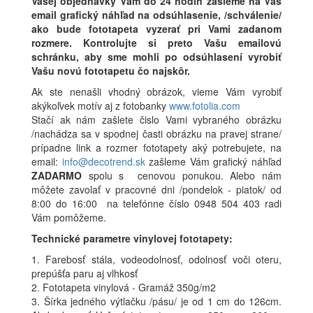
Vašej objednávky Vám do 24 hodín zašleme na Váš
email grafický náhľad na odsúhlasenie, /schválenie/
ako bude fototapeta vyzerať pri Vami zadanom
rozmere. Kontrolujte si preto Vašu emailovú
schránku, aby sme mohli po odsúhlasení vyrobiť
Vašu novú fototapetu čo najskôr.
Ak ste nenašli vhodný obrázok, vieme Vám vyrobiť
akýkoľvek motív aj z fotobanky
www.fotolia.com
Stačí ak nám zašlete čislo Vami vybraného obrázku
/nachádza sa v spodnej časti obrázku na pravej strane/
prípadne link a rozmer fototapety aký potrebujete, na
email:
info@decotrend.sk
zašleme Vám grafický náhľad
ZADARMO
spolu s cenovou ponukou. Alebo nám
môžete zavolať v pracovné dni /pondelok - piatok/ od
8:00 do 16:00 na telefónne číslo 0948 504 403 radi
Vám pomôžeme.
Technické parametre vinylovej fototapety:
1. Farebosť stála, vodeodolnosť, odolnosť voči oteru,
prepúšťa paru aj vlhkosť
2. Fototapeta vinylová - Gramáž 350g/m2
3. Šírka jedného výtlačku /pásu/ je od 1 cm do 126cm.