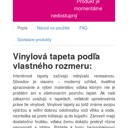
Produkt je
momentálne
nedostupný
Popis
Návod na použitie
FAQ
Súvisiace produkty
Vinylová tapeta podľa
vlastného rozmeru:
Interiérové tapety zažívajú nebývalú renesanciu.
Dôvodov je viacero – moderný vzhľad, kvalitné
spracovanie a výber materiálov, vďaka ktorým nie je
problém ani s ošetrovaním povrchu tapiet. Ak naši
zákazníci uvažujú o tapetách, veľakrát uprednostnia
práve tie vinylové. Vinylové tapety sú totiž známe svojou
výdržou a veľmi dobrou odolnosťou voči vlhku a vode,
nezriedka sa preto inštalujú aj do kúpeľní. Zároveň majú
dostatočnú hrúbku, vďaka čomu dokážu prekryť rôzne
nerovnosti a trhliny. Pridajte k tomu bezproblémovú