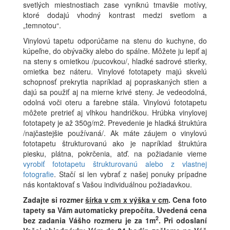
svetlých miestnostiach zase vyniknú tmavšie motívy,
ktoré dodajú vhodný kontrast medzi svetlom a
„temnotou“.
Vinylovú tapetu odporúčame na stenu do kuchyne, do
kúpeľne, do obývačky alebo do spálne. Môžete ju lepiť aj
na steny s omietkou /pucovkou/, hladké sadrové stierky,
omietka bez náteru. Vinylové fototapety majú skvelú
schopnosť prekrytia napríklad aj popraskaných stien a
dajú sa použiť aj na mierne krivé steny. Je vedeodolná,
odolná voči oteru a farebne stála. Vinylovú fototapetu
môžete pretrieť aj vlhkou handričkou. Hrúbka vinylovej
fototapety je až 350g/m2. Prevedenie je hladká štruktúra
/najčastejšie používaná/. Ak máte záujem o vinylovú
fototapetu štrukturovanú ako je napríklad štruktúra
piesku, plátna, pokrčenia, atď. na požiadanie vieme
vyrobiť fototapetu štrukturovanú alebo z vlastnej
fotografie
. Stačí si len vybrať z našej ponuky prípadne
nás kontaktovať s Vašou individuálnou požiadavkou.
Zadajte si rozmer
šírka v cm x výška v cm
.
Cena foto
tapety sa Vám automaticky prepočíta. Uvedená cena
2
bez zadania Vášho rozmeru je za 1m
.
Pri odoslaní