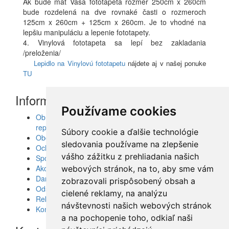
Ak bude mať Vaša fototapeta rozmer 250cm x 260cm
bude rozdelená na dve rovnaké časti o rozmeroch
125cm x 260cm + 125cm x 260cm. Je to vhodné na
lepšiu manipuláciu a lepenie fototapety.
4. Vinylová fototapeta sa lepí bez zakladania
/preloženia/
Lepidlo na Vinylovú fototapetu
nájdete aj v našej ponuke
TU
Informácie
Používame cookies
Obrazy, nálepky, fototapety, šablóny, dekorácie,
reprodukcie
Súbory cookie a ďalšie technológie
Obchodné podmienky
sledovania používame na zlepšenie
Ochrana osobných údajov
vášho zážitku z prehliadania našich
Spolupráca
Akcie a Doručenie
webových stránok, na to, aby sme vám
Darčekové poukážky
zobrazovali prispôsobený obsah a
Odstúpenie od zmluvy - vrátenie tovaru
cielené reklamy, na analýzu
Reklamácia tovaru
návštevnosti našich webových stránok
Kontakt
a na pochopenie toho, odkiaľ naši