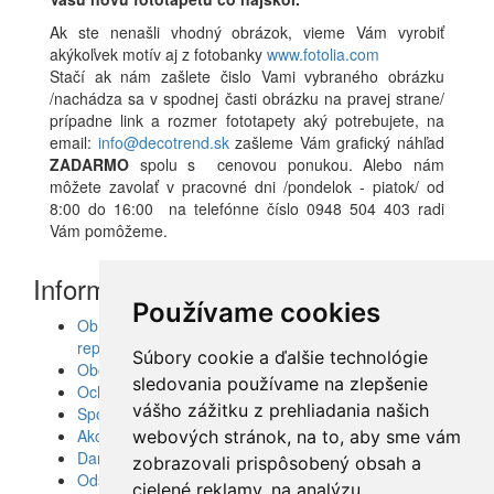
Ak ste nenašli vhodný obrázok, vieme Vám vyrobiť
akýkoľvek motív aj z fotobanky
www.fotolia.com
Stačí ak nám zašlete čislo Vami vybraného obrázku
/nachádza sa v spodnej časti obrázku na pravej strane/
prípadne link a rozmer fototapety aký potrebujete, na
email:
info@decotrend.sk
zašleme Vám grafický náhľad
ZADARMO
spolu s cenovou ponukou. Alebo nám
môžete zavolať v pracovné dni /pondelok - piatok/ od
8:00 do 16:00 na telefónne číslo 0948 504 403 radi
Vám pomôžeme.
Informácie
Používame cookies
Obrazy, nálepky, fototapety, šablóny, dekorácie,
reprodukcie
Súbory cookie a ďalšie technológie
Obchodné podmienky
sledovania používame na zlepšenie
Ochrana osobných údajov
vášho zážitku z prehliadania našich
Spolupráca
Akcie a Doručenie
webových stránok, na to, aby sme vám
Darčekové poukážky
zobrazovali prispôsobený obsah a
Odstúpenie od zmluvy - vrátenie tovaru
cielené reklamy, na analýzu