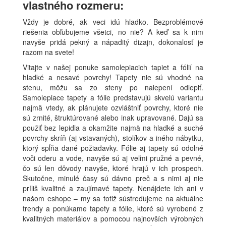
vlastného rozmeru:
Vždy je dobré, ak veci idú hladko. Bezproblémové
riešenia obľubujeme všetci, no nie? A keď sa k nim
navyše pridá pekný a nápaditý dizajn, dokonalosť je
razom na svete!
Vitajte v našej ponuke samolepiacich tapiet a fólií na
hladké a nesavé povrchy! Tapety nie sú vhodné na
stenu, môžu sa zo steny po nalepení odlepiť.
Samolepiace tapety a fólie predstavujú skvelú variantu
najmä vtedy, ak plánujete ozvláštniť povrchy, ktoré nie
sú zrnité, štruktúrované alebo inak upravované. Dajú sa
použiť bez lepidla a okamžite najmä na hladké a suché
povrchy skríň (aj vstavaných), stolíkov a iného nábytku,
ktorý spĺňa dané požiadavky. Fólie aj tapety sú odolné
voči oderu a vode, navyše sú aj veľmi pružné a pevné,
čo sú len dôvody navyše, ktoré hrajú v ich prospech.
Skutočne, minulé časy sú dávno preč a s nimi aj nie
príliš kvalitné a zaujímavé tapety. Nenájdete ich ani v
našom eshope – my sa totiž sústreďujeme na aktuálne
trendy a ponúkame tapety a fólie, ktoré sú vyrobené z
kvalitných materiálov a pomocou najnovších výrobných