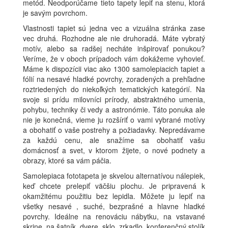
metód. Neodporúčame tieto tapety lepiť na stenu, ktorá
je savým povrchom.
Vlastnosti tapiet sú jedna vec a vizuálna stránka zase
vec druhá. Rozhodne ale nie druhoradá. Máte vybratý
motív, alebo sa radšej necháte inšpirovať ponukou?
Veríme, že v oboch prípadoch vám dokážeme vyhovieť.
Máme k dispozícii viac ako 1300 samolepiacich tapiet a
fólií na nesavé hladké povrchy, zoradených a prehľadne
roztriedených do niekoľkých tematických kategórií. Na
svoje si prídu milovníci prírody, abstraktného umenia,
pohybu, techniky či vedy a astronómie. Táto ponuka ale
nie je konečná, vieme ju rozšíriť o vami vybrané motívy
a obohatiť o vaše postrehy a požiadavky. Nepredávame
za každú cenu, ale snažíme sa obohatiť vašu
domácnosť a svet, v ktorom žijete, o nové podnety a
obrazy, ktoré sa vám páčia.
Samolepiaca fototapeta je skvelou alternatívou nálepiek,
keď chcete prelepiť väčšiu plochu. Je pripravená k
okamžitému použitiu bez lepidla. Môžete ju lepiť na
všetky nesavé , suché, bezprašné a hlavne hladké
povrchy. Ideálne na renováciu nábytku, na vstavané
skrine, na šatník, dvere, sklo, zrkadlo, konferenčný stolík