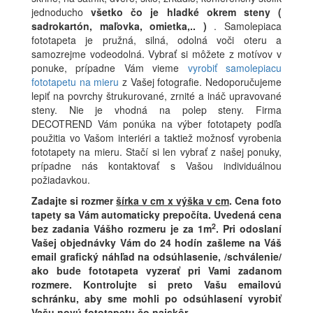
jednoducho
všetko čo je hladké okrem steny (
sadrokartón, maľovka, omietka,.. )
. Samolepiaca
fototapeta je pružná, silná, odolná voči oteru a
samozrejme vodeodolná. Vybrať si môžete z motívov v
ponuke, prípadne Vám vieme
vyrobiť samolepiacu
fototapetu na mieru
z Vašej fotografie. Nedoporučujeme
lepiť na povrchy štrukurované, zrnité a ináč upravované
steny. Nie je vhodná na polep steny. Firma
DECOTREND Vám ponúka na výber fototapety podľa
použitia vo Vašom interiéri a taktiež možnosť vyrobenia
fototapety na mieru. Stačí si len vybrať z našej ponuky,
prípadne nás kontaktovať s Vašou individuálnou
požiadavkou.
Zadajte si rozmer
šírka v cm x výška v cm
.
Cena foto
tapety sa Vám automaticky prepočíta. Uvedená cena
2
bez zadania Vášho rozmeru je za 1m
.
Pri odoslaní
Vašej objednávky Vám do 24 hodín zašleme na Váš
email grafický náhľad na odsúhlasenie, /schválenie/
ako bude fototapeta vyzerať pri Vami zadanom
rozmere. Kontrolujte si preto Vašu emailovú
schránku, aby sme mohli po odsúhlasení vyrobiť
Vašu novú fototapetu čo najskôr.