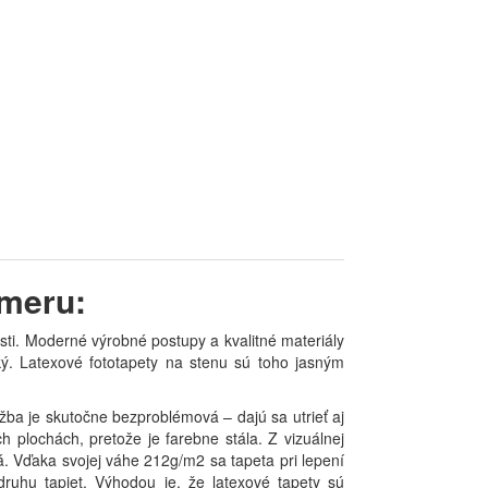
zmeru:
sti. Moderné výrobné postupy a kvalitné materiály
ický. Latexové fototapety na stenu sú toho jasným
žba je skutočne bezproblémová – dajú sa utrieť aj
h plochách, pretože je farebne stála. Z vizuálnej
. Vďaka svojej váhe 212g/m2 sa tapeta pri lepení
druhu tapiet. Výhodou je, že latexové tapety sú