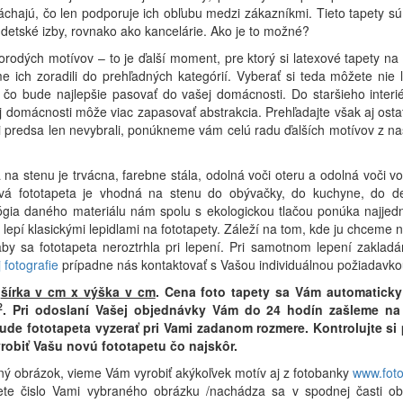
chajú, čo len podporuje ich obľubu medzi zákazníkmi. Tieto tapety sú
detské izby, rovnako ako kancelárie. Ako je to možné?
rodých motívov – to je ďalší moment, pre ktorý si latexové tapety na 
 ich zoradili do prehľadných kategórií. Vyberať si teda môžete nie l
 čo bude najlepšie pasovať do vašej domácnosti. Do staršieho interié
 domácnosti môže viac zapasovať abstrakcia. Prehľadajte však aj ostatné
si predsa len nevybrali, ponúkneme vám celú radu ďalších motívov z n
 na stenu je trvácna, farebne stála, odolná voči oteru a odolná voči 
ová fototapeta je vhodná na stenu do obývačky, do kuchyne, do de
lógia daného materiálu nám spolu s ekologickou tlačou ponúka najjed
a lepí klasickými lepidlami na fototapety. Záleží na tom, kde ju chceme
y sa fototapeta neroztrhla pri lepení. Pri samotnom lepení zaklad
 fotografie
prípadne nás kontaktovať s Vašou individuálnou požiadavko
r
šírka v cm x výška v cm
.
Cena foto tapety sa Vám automaticky
2
.
Pri odoslaní Vašej objednávky Vám do 24 hodín zašleme na 
bude fototapeta vyzerať pri Vami zadanom rozmere. Kontrolujte s
robiť Vašu novú fototapetu čo najskôr.
ný obrázok, vieme Vám vyrobiť akýkoľvek motív aj z fotobanky
www.fot
ete čislo Vami vybraného obrázku /nachádza sa v spodnej časti ob