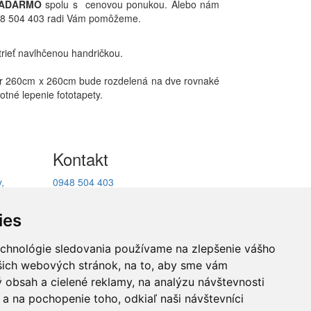
ADARMO
spolu s cenovou ponukou. Alebo nám
0948 504 403 radi Vám pomôžeme.
trieť navlhčenou handričkou.
mer 260cm x 260cm bude rozdelená na dve rovnaké
tné lepenie fototapety.
Kontakt
,
0948 504 403
ukcie
info@decotrend.sk
facebook
ies
echnológie sledovania používame na zlepšenie vášho
ašich webových stránok, na to, aby sme vám
átenie
 obsah a cielené reklamy, na analýzu návštevnosti
a na pochopenie toho, odkiaľ naši návštevníci