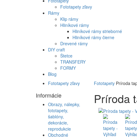
Fototapety
Fototapety zľavy
Rámy
Klip rámy
Hliníkové rámy
Hliníkové rámy strieborné
Hliníkové rámy čierne
Drevené rámy
DIY craft
Štetce
TRANSFERY
FORMY
Blog
Fototapety zľavy
Fototapety
Príroda ta
Príroda 
Informácie
Obrazy, nálepky,
fototapety,
šablóny,
dekorácie,
reprodukcie
Obchodné