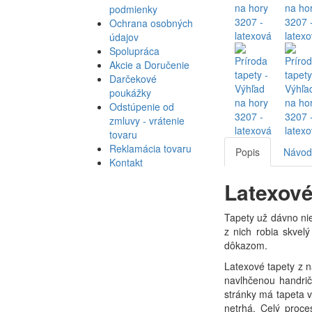
podmienky
Ochrana osobných
údajov
Spolupráca
Akcie a Doručenie
Darčekové
poukážky
Odstúpenie od
zmluvy - vrátenie
tovaru
Reklamácia tovaru
Popis
Návod 
Kontakt
Latexové
Tapety už dávno nie
z nich robia skvelý
dôkazom.
Latexové tapety z n
navlhčenou handričk
stránky má tapeta v
netrhá. Celý proce