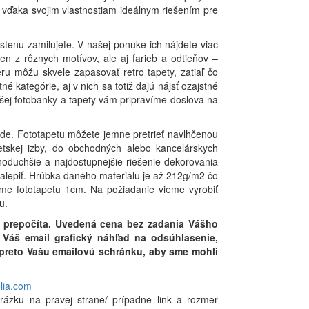
 vďaka svojim vlastnostiam ideálnym riešením pre
stenu zamilujete. V našej ponuke ich nájdete viac
en z rôznych motívov, ale aj farieb a odtieňov –
ru môžu skvele zapasovať retro tapety, zatiaľ čo
 kategórie, aj v nich sa totiž dajú nájsť ozajstné
ašej fotobanky a tapety vám pripravíme doslova na
vode. Fototapetu môžete jemne pretrieť navlhčenou
tskej izby, do obchodných alebo kancelárskych
noduchšie a najdostupnejšie riešenie dekorovania
 nalepiť. Hrúbka daného materiálu je až 212g/m2 čo
áme fototapetu 1cm. Na požiadanie vieme vyrobiť
u.
 prepočíta. Uvedená cena bez zadania Vášho
Váš email grafický náhľad na odsúhlasenie,
i preto Vašu emailovú schránku, aby sme mohli
olia.com
rázku na pravej strane/ prípadne link a rozmer