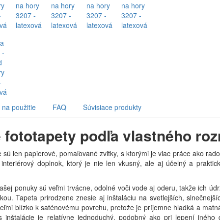
na použitie
FAQ
Súvisiace produkty
 fototapety podľa vlastného ro
 sú len papierové, pomaľované zvitky, s ktorými je viac práce ako rado
 interiérový doplnok, ktorý je nie len vkusný, ale aj účelný a prakt
ašej ponuky sú veľmi trvácne, odolné voči vode aj oderu, takže ich údr
ou. Tapeta prirodzene znesie aj inštaláciu na svetlejších, slnečnejšíc
eľmi blízko k saténovému povrchu, pretože je príjemne hladká a matná
s inštalácie je relatívne jednoduchý, podobný ako pri lepení iného 