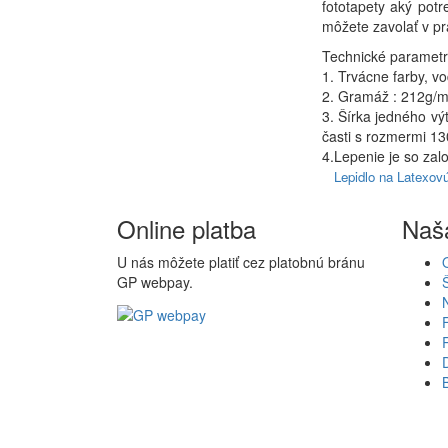
fototapety aký potr
môžete zavolať v p
Technické parametre
1. Trvácne farby, v
2. Gramáž : 212g/
3. Šírka jedného v
časti s rozmermi 1
4.Lepenie je so zal
Lepidlo na Latexovú
Online platba
Naš
U nás môžete platiť cez platobnú bránu
GP webpay.