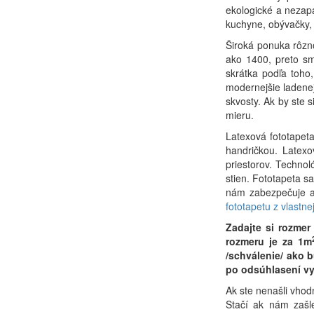
ekologické a nezapá
kuchyne, obývačky, 
Široká ponuka rôzno
ako 1400, preto sme
skrátka podľa toho,
modernejšie ladenej
skvosty. Ak by ste 
mieru.
Latexová fototapeta
handričkou. Latex
priestorov. Techno
stien. Fototapeta s
nám zabezpečuje ab
fototapetu z vlastnej
Zadajte si rozme
rozmeru je za 1m
/schválenie/ ako 
po odsúhlasení vy
Ak ste nenašli vhod
Stačí ak nám zašl