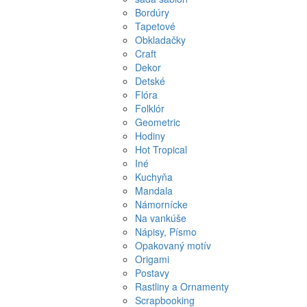
Bordúry
Tapetové
Obkladačky
Craft
Dekor
Detské
Flóra
Folklór
Geometric
Hodiny
Hot Tropical
Iné
Kuchyňa
Mandala
Námornícke
Na vankúše
Nápisy, Písmo
Opakovaný motív
Origami
Postavy
Rastliny a Ornamenty
Scrapbooking