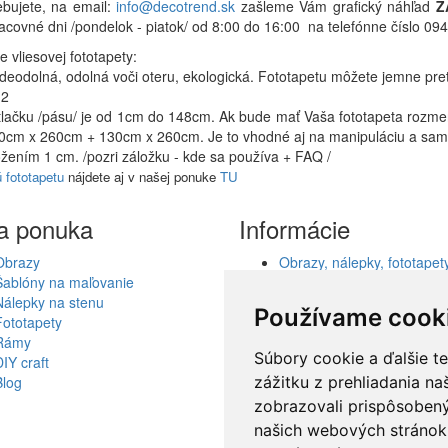
ebujete, na email:
info@decotrend.sk
zašleme Vám grafický náhľad
Z
racovné dni /pondelok - piatok/ od 8:00 do 16:00 na telefónne číslo 
 vliesovej fototapety:
odeodolná, odolná voči oteru, ekologická. Fototapetu môžete jemne pre
m2
ýtlačku /pásu/ je od 1cm do 148cm. Ak bude mať Vaša fototapeta roz
30cm x 260cm + 130cm x 260cm. Je to vhodné aj na manipuláciu a samo
ožením 1 cm. /pozri záložku - kde sa používa + FAQ /
 fototapetu
nájdete aj v našej ponuke
TU
a ponuka
Informácie
Obrazy
Obrazy, nálepky, fototapety
Šablóny na maľovanie
šablóny, dekorácie, reprod
Nálepky na stenu
Obchodné podmienky
Používame cook
Fototapety
Ochrana osobných údajov
Rámy
Spolupráca
Súbory cookie a ďalšie t
DIY craft
Akcie a Doručenie
zážitku z prehliadania n
Blog
Darčekové poukážky
Odstúpenie od zmluvy - vr
zobrazovali prispôsobený
tovaru
našich webových stránok 
Reklamácia tovaru