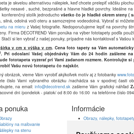
eta je skvelou alternatívou nálepiek, keď chcete prelepiť väčšiu plochu
všetky nesavé , suché, bezprašné a hlavne hladké povrchy. Ideálne na 
o, konferenčný stolík jednoducho
všetko čo je hladké okrem steny ( s
ná, silná, odolná voči oteru a samozrejme vodeodolná. Vybrať si môž
petu na mieru
z Vašej fotografie. Nedoporučujeme lepiť na povrchy štr
eny. Firma DECOTREND Vám ponúka na výber fototapety podľa použitia
. Stačí si len vybrať z našej ponuky, prípadne nás kontaktovať s Vašou 
r
šírka v cm x výška v cm
.
Cena foto tapety sa Vám automaticky
2
.
Pri odoslaní Vašej objednávky Vám do 24 hodín zašleme na 
bude fototapeta vyzerať pri Vami zadanom rozmere. Kontrolujte s
robiť Vašu novú fototapetu čo najskôr.
ný obrázok, vieme Vám vyrobiť akýkoľvek motív aj z fotobanky
www.fot
ete čislo Vami vybraného obrázku /nachádza sa v spodnej časti ob
ebujete, na email:
info@decotrend.sk
zašleme Vám grafický náhľad
Z
racovné dni /pondelok - piatok/ od 8:00 do 16:00 na telefónne číslo 
a ponuka
Informácie
Obrazy
Obrazy, nálepky, fototapety
Šablóny na maľovanie
šablóny, dekorácie, reprod
Nálepky na stenu
Obchodné podmienky