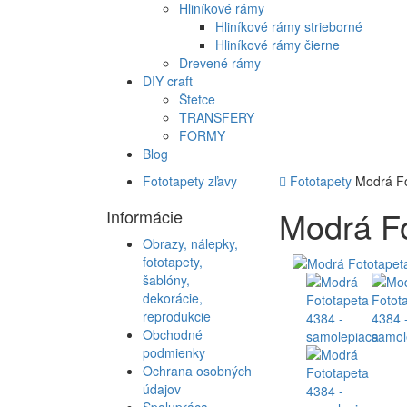
Hliníkové rámy
Hliníkové rámy strieborné
Hliníkové rámy čierne
Drevené rámy
DIY craft
Štetce
TRANSFERY
FORMY
Blog
Fototapety zľavy
Fototapety
Modrá Fo
Modrá Fo
Informácie
Obrazy, nálepky,
fototapety,
šablóny,
dekorácie,
reprodukcie
Obchodné
podmienky
Ochrana osobných
údajov
Spolupráca