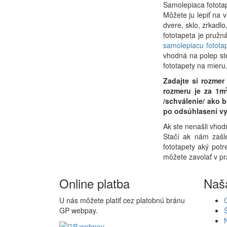
Samolepiaca fototap
Môžete ju lepiť na 
dvere, sklo, zrkadl
fototapeta je pruž
samolepiacu fotota
vhodná na polep st
fototapety na mieru
Zadajte si rozme
rozmeru je za 1m
/schválenie/ ako 
po odsúhlasení vy
Ak ste nenašli vhod
Stačí ak nám zašl
fototapety aký potr
môžete zavolať v p
Online platba
Naš
U nás môžete platiť cez platobnú bránu
GP webpay.