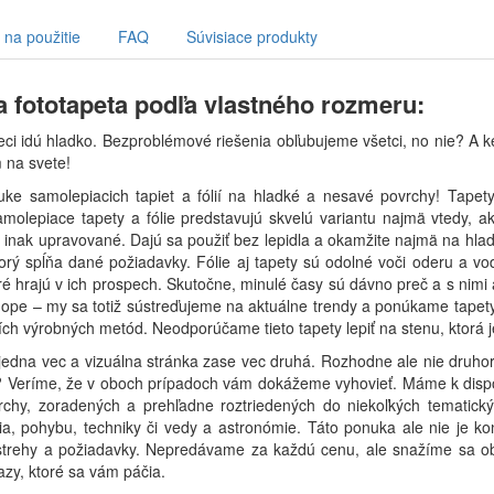
na použitie
FAQ
Súvisiace produkty
 fototapeta podľa vlastného rozmeru:
eci idú hladko. Bezproblémové riešenia obľubujeme všetci, no nie? A k
 na svete!
nuke samolepiacich tapiet a fólií na hladké a nesavé povrchy! Tap
amolepiace tapety a fólie predstavujú skvelú variantu najmä vtedy, ak 
 inak upravované. Dajú sa použiť bez lepidla a okamžite najmä na hladk
orý spĺňa dané požiadavky. Fólie aj tapety sú odolné voči oderu a vo
é hrajú v ich prospech. Skutočne, minulé časy sú dávno preč a s nimi aj
ope – my sa totiž sústreďujeme na aktuálne trendy a ponúkame tapety a
ch výrobných metód. Neodporúčame tieto tapety lepiť na stenu, ktorá
ú jedna vec a vizuálna stránka zase vec druhá. Rozhodne ale nie druho
 Veríme, že v oboch prípadoch vám dokážeme vyhovieť. Máme k dispozíc
chy, zoradených a prehľadne roztriedených do niekoľkých tematických
a, pohybu, techniky či vedy a astronómie. Táto ponuka ale nie je ko
strehy a požiadavky. Nepredávame za každú cenu, ale snažíme sa obo
zy, ktoré sa vám páčia.