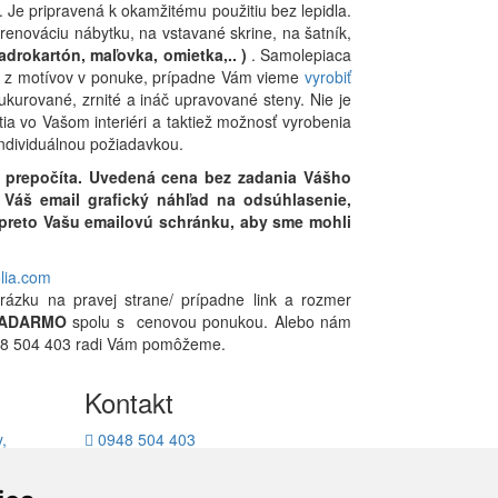
. Je pripravená k okamžitému použitiu bez lepidla.
renováciu nábytku, na vstavané skrine, na šatník,
adrokartón, maľovka, omietka,.. )
. Samolepiaca
ete z motívov v ponuke, prípadne Vám vieme
vyrobiť
ukurované, zrnité a ináč upravované steny. Nie je
 vo Vašom interiéri a taktiež možnosť vyrobenia
individuálnou požiadavkou.
 prepočíta. Uvedená cena bez zadania Vášho
Váš email grafický náhľad na odsúhlasenie,
i preto Vašu emailovú schránku, aby sme mohli
olia.com
rázku na pravej strane/ prípadne link a rozmer
ADARMO
spolu s cenovou ponukou. Alebo nám
0948 504 403 radi Vám pomôžeme.
Kontakt
,
0948 504 403
ukcie
info@decotrend.sk
facebook