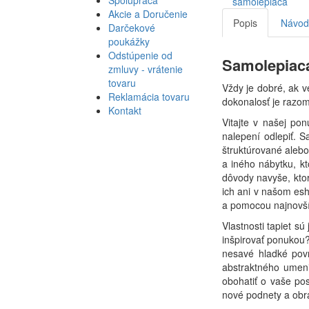
Akcie a Doručenie
Popis
Návod 
Darčekové
poukážky
Odstúpenie od
Samolepiaca
zmluvy - vrátenie
tovaru
Vždy je dobré, ak v
Reklamácia tovaru
dokonalosť je razom
Kontakt
Vitajte v našej po
nalepení odlepiť. S
štruktúrované alebo
a iného nábytku, kt
dôvody navyše, ktor
ich ani v našom esh
a pomocou najnovší
Vlastnosti tapiet s
inšpirovať ponukou?
nesavé hladké povr
abstraktného umeni
obohatiť o vaše po
nové podnety a obra