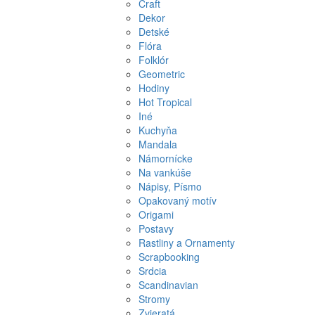
Craft
Dekor
Detské
Flóra
Folklór
Geometric
Hodiny
Hot Tropical
Iné
Kuchyňa
Mandala
Námornícke
Na vankúše
Nápisy, Písmo
Opakovaný motív
Origami
Postavy
Rastliny a Ornamenty
Scrapbooking
Srdcia
Scandinavian
Stromy
Zvieratá