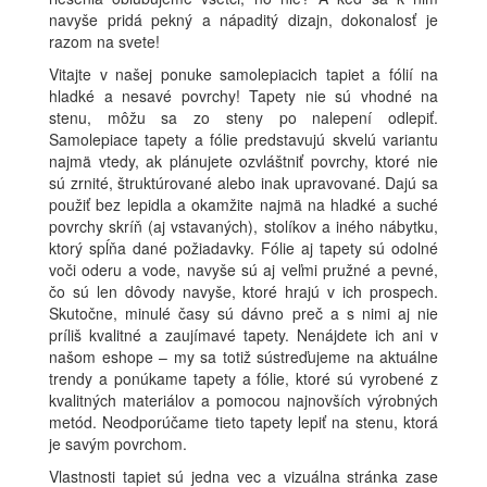
navyše pridá pekný a nápaditý dizajn, dokonalosť je
razom na svete!
Vitajte v našej ponuke samolepiacich tapiet a fólií na
hladké a nesavé povrchy! Tapety nie sú vhodné na
stenu, môžu sa zo steny po nalepení odlepiť.
Samolepiace tapety a fólie predstavujú skvelú variantu
najmä vtedy, ak plánujete ozvláštniť povrchy, ktoré nie
sú zrnité, štruktúrované alebo inak upravované. Dajú sa
použiť bez lepidla a okamžite najmä na hladké a suché
povrchy skríň (aj vstavaných), stolíkov a iného nábytku,
ktorý spĺňa dané požiadavky. Fólie aj tapety sú odolné
voči oderu a vode, navyše sú aj veľmi pružné a pevné,
čo sú len dôvody navyše, ktoré hrajú v ich prospech.
Skutočne, minulé časy sú dávno preč a s nimi aj nie
príliš kvalitné a zaujímavé tapety. Nenájdete ich ani v
našom eshope – my sa totiž sústreďujeme na aktuálne
trendy a ponúkame tapety a fólie, ktoré sú vyrobené z
kvalitných materiálov a pomocou najnovších výrobných
metód. Neodporúčame tieto tapety lepiť na stenu, ktorá
je savým povrchom.
Vlastnosti tapiet sú jedna vec a vizuálna stránka zase