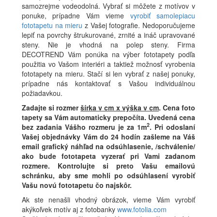
samozrejme vodeodolná. Vybrať si môžete z motívov v
ponuke, prípadne Vám vieme
vyrobiť samolepiacu
fototapetu na mieru
z Vašej fotografie. Nedoporučujeme
lepiť na povrchy štrukurované, zrnité a ináč upravované
steny. Nie je vhodná na polep steny. Firma
DECOTREND Vám ponúka na výber fototapety podľa
použitia vo Vašom interiéri a taktiež možnosť vyrobenia
fototapety na mieru. Stačí si len vybrať z našej ponuky,
prípadne nás kontaktovať s Vašou individuálnou
požiadavkou.
Zadajte si rozmer
šírka v cm x výška v cm
.
Cena foto
tapety sa Vám automaticky prepočíta. Uvedená cena
2
bez zadania Vášho rozmeru je za 1m
.
Pri odoslaní
Vašej objednávky Vám do 24 hodín zašleme na Váš
email grafický náhľad na odsúhlasenie, /schválenie/
ako bude fototapeta vyzerať pri Vami zadanom
rozmere. Kontrolujte si preto Vašu emailovú
schránku, aby sme mohli po odsúhlasení vyrobiť
Vašu novú fototapetu čo najskôr.
Ak ste nenašli vhodný obrázok, vieme Vám vyrobiť
akýkoľvek motív aj z fotobanky
www.fotolia.com