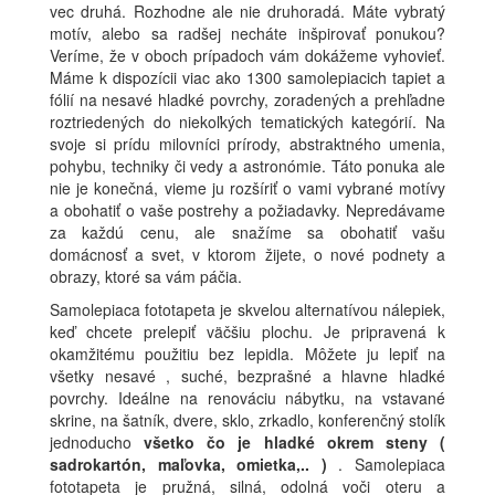
vec druhá. Rozhodne ale nie druhoradá. Máte vybratý
motív, alebo sa radšej necháte inšpirovať ponukou?
Veríme, že v oboch prípadoch vám dokážeme vyhovieť.
Máme k dispozícii viac ako 1300 samolepiacich tapiet a
fólií na nesavé hladké povrchy, zoradených a prehľadne
roztriedených do niekoľkých tematických kategórií. Na
svoje si prídu milovníci prírody, abstraktného umenia,
pohybu, techniky či vedy a astronómie. Táto ponuka ale
nie je konečná, vieme ju rozšíriť o vami vybrané motívy
a obohatiť o vaše postrehy a požiadavky. Nepredávame
za každú cenu, ale snažíme sa obohatiť vašu
domácnosť a svet, v ktorom žijete, o nové podnety a
obrazy, ktoré sa vám páčia.
Samolepiaca fototapeta je skvelou alternatívou nálepiek,
keď chcete prelepiť väčšiu plochu. Je pripravená k
okamžitému použitiu bez lepidla. Môžete ju lepiť na
všetky nesavé , suché, bezprašné a hlavne hladké
povrchy. Ideálne na renováciu nábytku, na vstavané
skrine, na šatník, dvere, sklo, zrkadlo, konferenčný stolík
jednoducho
všetko čo je hladké okrem steny (
sadrokartón, maľovka, omietka,.. )
. Samolepiaca
fototapeta je pružná, silná, odolná voči oteru a