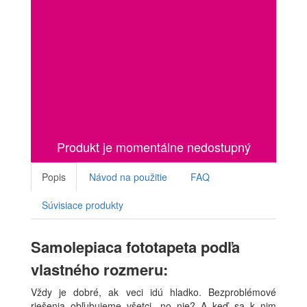
Produkt je momentálne nedostupný
Popis
Návod na použitie
FAQ
Súvisiace produkty
Samolepiaca fototapeta podľa
vlastného rozmeru:
Vždy je dobré, ak veci idú hladko. Bezproblémové
riešenia obľubujeme všetci, no nie? A keď sa k nim