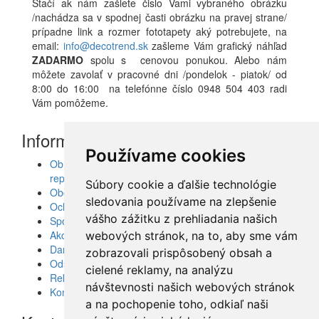
Stačí ak nám zašlete čislo Vami vybraného obrázku
/nachádza sa v spodnej časti obrázku na pravej strane/
prípadne link a rozmer fototapety aký potrebujete, na
email:
info@decotrend.sk
zašleme Vám grafický náhľad
ZADARMO
spolu s cenovou ponukou. Alebo nám
môžete zavolať v pracovné dni /pondelok - piatok/ od
8:00 do 16:00 na telefónne číslo 0948 504 403 radi
Vám pomôžeme.
Informácie
Používame cookies
Obrazy, nálepky, fototapety, šablóny, dekorácie,
reprodukcie
Súbory cookie a ďalšie technológie
Obchodné podmienky
sledovania používame na zlepšenie
Ochrana osobných údajov
vášho zážitku z prehliadania našich
Spolupráca
Akcie a Doručenie
webových stránok, na to, aby sme vám
Darčekové poukážky
zobrazovali prispôsobený obsah a
Odstúpenie od zmluvy - vrátenie tovaru
cielené reklamy, na analýzu
Reklamácia tovaru
návštevnosti našich webových stránok
Kontakt
a na pochopenie toho, odkiaľ naši