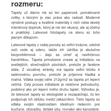
rozmeru:
Tapety už dávno nie sú len papierové, pomaľované
zvitky, s ktorými je viac práce ako radosti. Moderné
výrobné postupy a kvalitné materiály z nich robia skvelý
interiérový doplnok, ktorý je nie len vkusný, ale aj účelný
a praktický. Latexové fototapety na stenu sú toho
jasným dôkazom.
Latexové tapety z našej ponuky sú veľmi trvácne, odolné
voči vode aj oderu, takže ich údržba je skutočne
bezproblémová – dajú sa utrieť aj navlhčenou
handričkou. Tapeta prirodzene znesie aj inštaláciu na
svetlejších, slnečnejších plochách, pretože je farebne
stála. Z vizuálnej stránky má tapeta veľmi blízko k
saténovému povrchu, pretože je príjemne hladká a
matná. Vďaka svojej váhe 212g/m2 sa tapeta pri lepení
netrhá. Celý proces inštalácie je relatívne jednoduchý,
podobný ako pri lepení iného druhu tapiet. Výhodou je,
že latexové tapety sú ekologické a nezapáchajú, čo len
podporuje ich obľubu medzi zákazníkmi. Tieto tapety sú
vďaka svojim vlastnostiam ideálnym riešením pre
kuchyne, obývačky, detské izby, rovnako ako kancelárie.