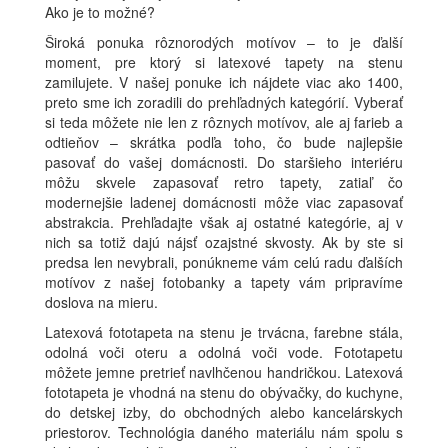
Ako je to možné?
Široká ponuka rôznorodých motívov – to je ďalší
moment, pre ktorý si latexové tapety na stenu
zamilujete. V našej ponuke ich nájdete viac ako 1400,
preto sme ich zoradili do prehľadných kategórií. Vyberať
si teda môžete nie len z rôznych motívov, ale aj farieb a
odtieňov – skrátka podľa toho, čo bude najlepšie
pasovať do vašej domácnosti. Do staršieho interiéru
môžu skvele zapasovať retro tapety, zatiaľ čo
modernejšie ladenej domácnosti môže viac zapasovať
abstrakcia. Prehľadajte však aj ostatné kategórie, aj v
nich sa totiž dajú nájsť ozajstné skvosty. Ak by ste si
predsa len nevybrali, ponúkneme vám celú radu ďalších
motívov z našej fotobanky a tapety vám pripravíme
doslova na mieru.
Latexová fototapeta na stenu je trvácna, farebne stála,
odolná voči oteru a odolná voči vode. Fototapetu
môžete jemne pretrieť navlhčenou handričkou. Latexová
fototapeta je vhodná na stenu do obývačky, do kuchyne,
do detskej izby, do obchodných alebo kancelárskych
priestorov. Technológia daného materiálu nám spolu s