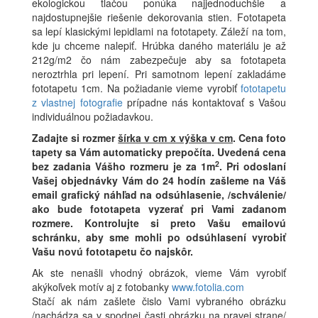
ekologickou tlačou ponúka najjednoduchšie a
najdostupnejšie riešenie dekorovania stien. Fototapeta
sa lepí klasickými lepidlami na fototapety. Záleží na tom,
kde ju chceme nalepiť. Hrúbka daného materiálu je až
212g/m2 čo nám zabezpečuje aby sa fototapeta
neroztrhla pri lepení. Pri samotnom lepení zakladáme
fototapetu 1cm. Na požiadanie vieme vyrobiť
fototapetu
z vlastnej fotografie
prípadne nás kontaktovať s Vašou
individuálnou požiadavkou.
Zadajte si rozmer
šírka v cm x výška v cm
.
Cena foto
tapety sa Vám automaticky prepočíta. Uvedená cena
2
bez zadania Vášho rozmeru je za 1m
.
Pri odoslaní
Vašej objednávky Vám do 24 hodín zašleme na Váš
email grafický náhľad na odsúhlasenie, /schválenie/
ako bude fototapeta vyzerať pri Vami zadanom
rozmere. Kontrolujte si preto Vašu emailovú
schránku, aby sme mohli po odsúhlasení vyrobiť
Vašu novú fototapetu čo najskôr.
Ak ste nenašli vhodný obrázok, vieme Vám vyrobiť
akýkoľvek motív aj z fotobanky
www.fotolia.com
Stačí ak nám zašlete čislo Vami vybraného obrázku
/nachádza sa v spodnej časti obrázku na pravej strane/