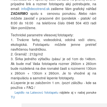
prípadne link a rozmer fototapety aký potrebujete, na
email:
info@decotrend.sk
zašleme Vám grafický náhľad
ZADARMO
spolu s cenovou ponukou. Alebo nám
môžete zavolať v pracovné dni /pondelok - piatok/ od
8:00 do 16:00 na telefónne číslo 0948 504 403 radi
Vám pomôžeme.
Technické parametre vliesovej fototapety:
1. Trvácne farby, vodeodolná, odolná voči oteru,
ekologická. Fototapetu môžete jemne pretrieť
navlhčenou handričkou.
2. Gramáž : 212g/m2
3. Šírka jedného výtlačku /pásu/ je od 1cm do 148cm.
Ak bude mať Vaša fototapeta rozmer 260cm x 260cm
bude rozdelená na dve rovnaké časti s rozmermi 130cm
x 260cm + 130cm x 260cm. Je to vhodné aj na
manipuláciu a samotné lepenie fototapety.
4.Lepenie je so založením 1 cm. /pozri záložku - kde sa
používa + FAQ /
Lepidlo na Latexovú fototapetu
nájdete aj v našej ponuke
TU