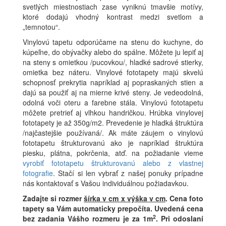
svetlých miestnostiach zase vyniknú tmavšie motívy,
ktoré dodajú vhodný kontrast medzi svetlom a
„temnotou“.
Vinylovú tapetu odporúčame na stenu do kuchyne, do
kúpeľne, do obývačky alebo do spálne. Môžete ju lepiť aj
na steny s omietkou /pucovkou/, hladké sadrové stierky,
omietka bez náteru. Vinylové fototapety majú skvelú
schopnosť prekrytia napríklad aj popraskaných stien a
dajú sa použiť aj na mierne krivé steny. Je vedeodolná,
odolná voči oteru a farebne stála. Vinylovú fototapetu
môžete pretrieť aj vlhkou handričkou. Hrúbka vinylovej
fototapety je až 350g/m2. Prevedenie je hladká štruktúra
/najčastejšie používaná/. Ak máte záujem o vinylovú
fototapetu štrukturovanú ako je napríklad štruktúra
piesku, plátna, pokrčenia, atď. na požiadanie vieme
vyrobiť fototapetu štrukturovanú alebo z vlastnej
fotografie
. Stačí si len vybrať z našej ponuky prípadne
nás kontaktovať s Vašou individuálnou požiadavkou.
Zadajte si rozmer
šírka v cm x výška v cm
.
Cena foto
tapety sa Vám automaticky prepočíta. Uvedená cena
2
bez zadania Vášho rozmeru je za 1m
.
Pri odoslaní