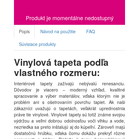
Produkt je momentálne nedostupný
Popis
Návod na použitie
FAQ
Súvisiace produkty
Vinylová tapeta podľa
vlastného rozmeru:
Interiérové tapety zažívajú nebývalú renesanciu.
Dôvodov je viacero – moderný vzhľad, kvalitné
spracovanie a výber materiálov, vďaka ktorým nie je
problém ani s ošetrovaním povrchu tapiet. Ak naši
zákazníci uvažujú o tapetách, veľakrát uprednostnia
práve tie vinylové. Vinylové tapety sú totiž známe svojou
výdržou a veľmi dobrou odolnosťou voči vlhku a vode,
nezriedka sa preto inštalujú aj do kúpeľní. Zároveň majú
dostatočnú hrúbku, vďaka čomu dokážu prekryť rôzne