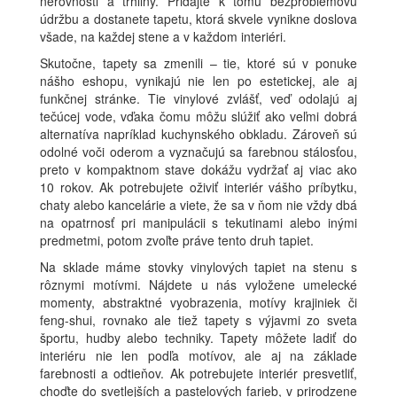
nerovnosti a trhliny. Pridajte k tomu bezproblémovú
údržbu a dostanete tapetu, ktorá skvele vynikne doslova
všade, na každej stene a v každom interiéri.
Skutočne, tapety sa zmenili – tie, ktoré sú v ponuke
nášho eshopu, vynikajú nie len po estetickej, ale aj
funkčnej stránke. Tie vinylové zvlášť, veď odolajú aj
tečúcej vode, vďaka čomu môžu slúžiť ako veľmi dobrá
alternatíva napríklad kuchynského obkladu. Zároveň sú
odolné voči oderom a vyznačujú sa farebnou stálosťou,
preto v kompaktnom stave dokážu vydržať aj viac ako
10 rokov. Ak potrebujete oživiť interiér vášho príbytku,
chaty alebo kancelárie a viete, že sa v ňom nie vždy dbá
na opatrnosť pri manipulácii s tekutinami alebo inými
predmetmi, potom zvoľte práve tento druh tapiet.
Na sklade máme stovky vinylových tapiet na stenu s
rôznymi motívmi. Nájdete u nás vyložene umelecké
momenty, abstraktné vyobrazenia, motívy krajiniek či
feng-shui, rovnako ale tiež tapety s výjavmi zo sveta
športu, hudby alebo techniky. Tapety môžete ladiť do
interiéru nie len podľa motívov, ale aj na základe
farebnosti a odtieňov. Ak potrebujete interiér presvetliť,
choďte do svetlejších a pastelových farieb, v prirodzene