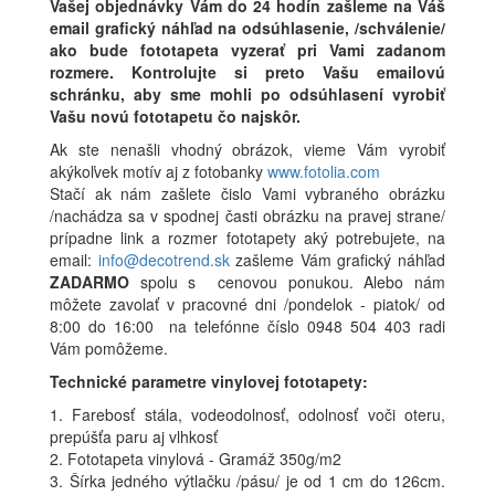
Vašej objednávky Vám do 24 hodín zašleme na Váš
email grafický náhľad na odsúhlasenie, /schválenie/
ako bude fototapeta vyzerať pri Vami zadanom
rozmere. Kontrolujte si preto Vašu emailovú
schránku, aby sme mohli po odsúhlasení vyrobiť
Vašu novú fototapetu čo najskôr.
Ak ste nenašli vhodný obrázok, vieme Vám vyrobiť
akýkoľvek motív aj z fotobanky
www.fotolia.com
Stačí ak nám zašlete čislo Vami vybraného obrázku
/nachádza sa v spodnej časti obrázku na pravej strane/
prípadne link a rozmer fototapety aký potrebujete, na
email:
info@decotrend.sk
zašleme Vám grafický náhľad
ZADARMO
spolu s cenovou ponukou. Alebo nám
môžete zavolať v pracovné dni /pondelok - piatok/ od
8:00 do 16:00 na telefónne číslo 0948 504 403 radi
Vám pomôžeme.
Technické parametre vinylovej fototapety:
1. Farebosť stála, vodeodolnosť, odolnosť voči oteru,
prepúšťa paru aj vlhkosť
2. Fototapeta vinylová - Gramáž 350g/m2
3. Šírka jedného výtlačku /pásu/ je od 1 cm do 126cm.