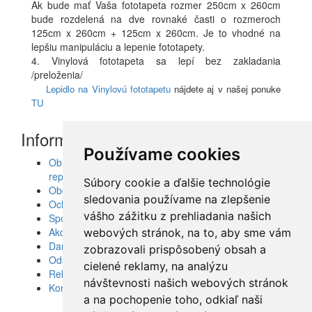
Ak bude mať Vaša fototapeta rozmer 250cm x 260cm
bude rozdelená na dve rovnaké časti o rozmeroch
125cm x 260cm + 125cm x 260cm. Je to vhodné na
lepšiu manipuláciu a lepenie fototapety.
4. Vinylová fototapeta sa lepí bez zakladania
/preloženia/
Lepidlo na Vinylovú fototapetu
nájdete aj v našej ponuke
TU
Informácie
Používame cookies
Obrazy, nálepky, fototapety, šablóny, dekorácie,
reprodukcie
Súbory cookie a ďalšie technológie
Obchodné podmienky
sledovania používame na zlepšenie
Ochrana osobných údajov
vášho zážitku z prehliadania našich
Spolupráca
Akcie a Doručenie
webových stránok, na to, aby sme vám
Darčekové poukážky
zobrazovali prispôsobený obsah a
Odstúpenie od zmluvy - vrátenie tovaru
cielené reklamy, na analýzu
Reklamácia tovaru
návštevnosti našich webových stránok
Kontakt
a na pochopenie toho, odkiaľ naši