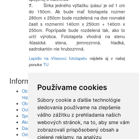
7.
Šírka jedného výtlačku /pásu/ je od 1 cm
do 150cm. Ak bude mať fototapeta rozmer
280cm x 250cm bude rozdelená na dve rovnaké
časti s rozmermi 140cm x 250cm + 140cm x
250cm. Poprípade bude rozdelená tak, ako to
určí výrobca. Fototapeta vhodná na stenu
/klasická stena, jemnozrnná, hladká,
sadrokartón nie hrubozrnná.
Lepidlo na Vliesovú fototapetu
nájdete aj v našej
ponuke
TU
Informácie
Používame cookies
Obrazy, nálepky, fototapety, šablóny, dekorácie,
reprodukcie
Súbory cookie a ďalšie technológie
Obchodné podmienky
sledovania používame na zlepšenie
Ochrana osobných údajov
vášho zážitku z prehliadania našich
Spolupráca
Akcie a Doručenie
webových stránok, na to, aby sme vám
Darčekové poukážky
zobrazovali prispôsobený obsah a
Odstúpenie od zmluvy - vrátenie tovaru
cielené reklamy, na analýzu