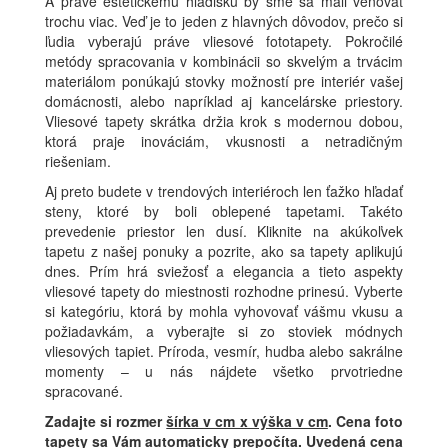
A práve estetickému hľadisku by sme sa mali venovať
trochu viac. Veď je to jeden z hlavných dôvodov, prečo si
ľudia vyberajú práve vliesové fototapety. Pokročilé
metódy spracovania v kombinácii so skvelým a trvácim
materiálom ponúkajú stovky možností pre interiér vašej
domácnosti, alebo napríklad aj kancelárske priestory.
Vliesové tapety skrátka držia krok s modernou dobou,
ktorá praje inováciám, vkusnosti a netradičným
riešeniam.
Aj preto budete v trendových interiéroch len ťažko hľadať
steny, ktoré by boli oblepené tapetami. Takéto
prevedenie priestor len dusí. Kliknite na akúkoľvek
tapetu z našej ponuky a pozrite, ako sa tapety aplikujú
dnes. Prím hrá sviežosť a elegancia a tieto aspekty
vliesové tapety do miestnosti rozhodne prinesú. Vyberte
si kategóriu, ktorá by mohla vyhovovať vášmu vkusu a
požiadavkám, a vyberajte si zo stoviek módnych
vliesových tapiet. Príroda, vesmír, hudba alebo sakrálne
momenty – u nás nájdete všetko prvotriedne
spracované.
Zadajte si rozmer
šírka v cm x výška v cm
.
Cena foto
tapety sa Vám automaticky prepočíta. Uvedená cena