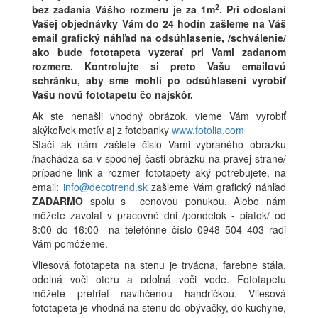
2
bez zadania Vášho rozmeru je za 1m
. Pri odoslaní
Vašej objednávky Vám do 24 hodín zašleme na Váš
email grafický náhľad na odsúhlasenie, /schválenie/
ako bude fototapeta vyzerať pri Vami zadanom
rozmere. Kontrolujte si preto Vašu emailovú
schránku, aby sme mohli po odsúhlasení vyrobiť
Vašu novú fototapetu čo najskôr.
Ak ste nenašli vhodný obrázok, vieme Vám vyrobiť
akýkoľvek motív aj z fotobanky
www.fotolia.com
Stačí ak nám zašlete čislo Vami vybraného obrázku
/nachádza sa v spodnej časti obrázku na pravej strane/
prípadne link a rozmer fototapety aký potrebujete, na
email:
info@decotrend.sk
zašleme Vám grafický náhľad
ZADARMO
spolu s cenovou ponukou. Alebo nám
môžete zavolať v pracovné dni /pondelok - piatok/ od
8:00 do 16:00 na telefónne číslo 0948 504 403 radi
Vám pomôžeme.
Vliesová fototapeta na stenu je trvácna, farebne stála,
odolná voči oteru a odolná voči vode. Fototapetu
môžete pretrieť navlhčenou handričkou. Vliesová
fototapeta je vhodná na stenu do obývačky, do kuchyne,