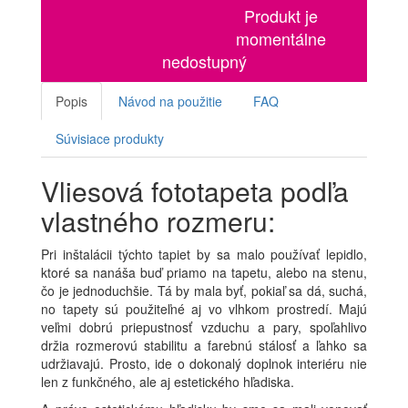
Produkt je
momentálne
nedostupný
Popis
Návod na použitie
FAQ
Súvisiace produkty
Vliesová fototapeta podľa
vlastného rozmeru:
Pri inštalácii týchto tapiet by sa malo používať lepidlo,
ktoré sa nanáša buď priamo na tapetu, alebo na stenu,
čo je jednoduchšie. Tá by mala byť, pokiaľ sa dá, suchá,
no tapety sú použiteľné aj vo vlhkom prostredí. Majú
veľmi dobrú priepustnosť vzduchu a pary, spoľahlivo
držia rozmerovú stabilitu a farebnú stálosť a ľahko sa
udržiavajú. Prosto, ide o dokonalý doplnok interiéru nie
len z funkčného, ale aj estetického hľadiska.