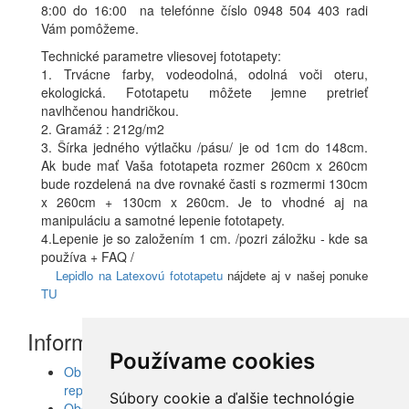
8:00 do 16:00 na telefónne číslo 0948 504 403 radi
Vám pomôžeme.
Technické parametre vliesovej fototapety:
1. Trvácne farby, vodeodolná, odolná voči oteru,
ekologická. Fototapetu môžete jemne pretrieť
navlhčenou handričkou.
2. Gramáž : 212g/m2
3. Šírka jedného výtlačku /pásu/ je od 1cm do 148cm.
Ak bude mať Vaša fototapeta rozmer 260cm x 260cm
bude rozdelená na dve rovnaké časti s rozmermi 130cm
x 260cm + 130cm x 260cm. Je to vhodné aj na
manipuláciu a samotné lepenie fototapety.
4.Lepenie je so založením 1 cm. /pozri záložku - kde sa
používa + FAQ /
Lepidlo na Latexovú fototapetu
nájdete aj v našej ponuke
TU
Informácie
Používame cookies
Obrazy, nálepky, fototapety, šablóny, dekorácie,
reprodukcie
Súbory cookie a ďalšie technológie
Obchodné podmienky