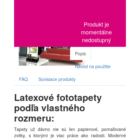
Produkt je
momentálne
nedostupný
Popis
Návod na použitie
FAQ
Súvisiace produkty
Latexové fototapety
podľa vlastného
rozmeru:
Tapety už dávno nie sú len papierové, pomaľované
zvitky, s ktorými je viac práce ako radosti. Moderné