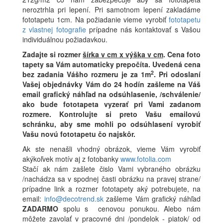
neroztrhla pri lepení. Pri samotnom lepení zakladáme
fototapetu 1cm. Na požiadanie vieme vyrobiť
fototapetu
z vlastnej fotografie
prípadne nás kontaktovať s Vašou
individuálnou požiadavkou.
Zadajte si rozmer
šírka v cm x výška v cm
.
Cena foto
tapety sa Vám automaticky prepočíta. Uvedená cena
2
bez zadania Vášho rozmeru je za 1m
.
Pri odoslaní
Vašej objednávky Vám do 24 hodín zašleme na Váš
email grafický náhľad na odsúhlasenie, /schválenie/
ako bude fototapeta vyzerať pri Vami zadanom
rozmere. Kontrolujte si preto Vašu emailovú
schránku, aby sme mohli po odsúhlasení vyrobiť
Vašu novú fototapetu čo najskôr.
Ak ste nenašli vhodný obrázok, vieme Vám vyrobiť
akýkoľvek motív aj z fotobanky
www.fotolia.com
Stačí ak nám zašlete čislo Vami vybraného obrázku
/nachádza sa v spodnej časti obrázku na pravej strane/
prípadne link a rozmer fototapety aký potrebujete, na
email:
info@decotrend.sk
zašleme Vám grafický náhľad
ZADARMO
spolu s cenovou ponukou. Alebo nám
môžete zavolať v pracovné dni /pondelok - piatok/ od