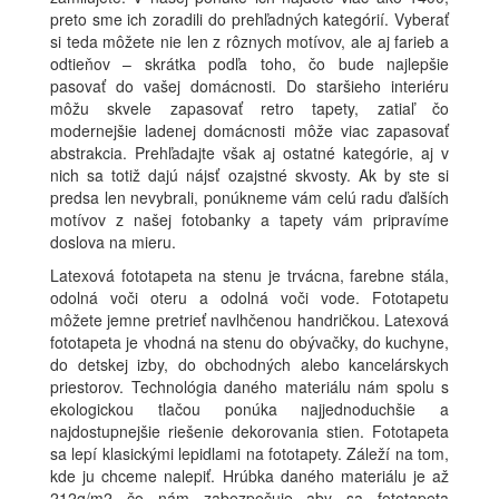
preto sme ich zoradili do prehľadných kategórií. Vyberať
si teda môžete nie len z rôznych motívov, ale aj farieb a
odtieňov – skrátka podľa toho, čo bude najlepšie
pasovať do vašej domácnosti. Do staršieho interiéru
môžu skvele zapasovať retro tapety, zatiaľ čo
modernejšie ladenej domácnosti môže viac zapasovať
abstrakcia. Prehľadajte však aj ostatné kategórie, aj v
nich sa totiž dajú nájsť ozajstné skvosty. Ak by ste si
predsa len nevybrali, ponúkneme vám celú radu ďalších
motívov z našej fotobanky a tapety vám pripravíme
doslova na mieru.
Latexová fototapeta na stenu je trvácna, farebne stála,
odolná voči oteru a odolná voči vode. Fototapetu
môžete jemne pretrieť navlhčenou handričkou. Latexová
fototapeta je vhodná na stenu do obývačky, do kuchyne,
do detskej izby, do obchodných alebo kancelárskych
priestorov. Technológia daného materiálu nám spolu s
ekologickou tlačou ponúka najjednoduchšie a
najdostupnejšie riešenie dekorovania stien. Fototapeta
sa lepí klasickými lepidlami na fototapety. Záleží na tom,
kde ju chceme nalepiť. Hrúbka daného materiálu je až
212g/m2 čo nám zabezpečuje aby sa fototapeta