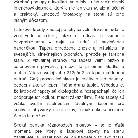
výrobné postupy a kvalitné materiály z nich robia skvelý
interiérový doplnok, ktorý je nie len vkusný, ale aj účelný
a praktický. Latexové fototapety na stenu sú toho
jasným dôkazom.
Latexové tapety z našej ponuky sú veľmi trvácne, odolné
voči vode aj oderu, takže ich údržba je skutočne
bezproblémová – dajú sa utrieť aj navlhčenou
handričkou. Tapeta prirodzene znesie aj inštaláciu na
svetlejších, slnečnejších plochách, pretože je farebne
stála. Z vizuálnej stránky má tapeta veľmi blízko k
saténovému povrchu, pretože je príjemne hladká a
matná. Vďaka svojej váhe 212g/m2 sa tapeta pri lepení
netrhá. Celý proces inštalácie je relatívne jednoduchý,
podobný ako pri lepení iného druhu tapiet. Výhodou je,
že latexové tapety sú ekologické a nezapáchajú, čo len
podporuje ich obľubu medzi zákazníkmi. Tieto tapety sú
vďaka svojim vlastnostiam ideálnym riešením pre
kuchyne, obývačky, detské izby, rovnako ako kancelárie.
Ako je to možné?
Široká ponuka rôznorodých motívov – to je ďalší
moment, pre ktorý si latexové tapety na stenu
zamilujete. V našej ponuke ich nájdete viac ako 1400,