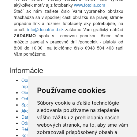
akýkoľvek motív aj z fotobanky
www.fotolia.com
Stačí ak nám zašlete čislo Vami vybraného obrázku
/nachádza sa v spodnej časti obrázku na pravej strane/
prípadne link a rozmer fototapety aký potrebujete, na
email:
info@decotrend.sk
zašleme Vám grafický náhľad
ZADARMO
spolu s cenovou ponukou. Alebo nám
môžete zavolať v pracovné dni /pondelok - piatok/ od
8:00 do 16:00 na telefónne číslo 0948 504 403 radi
Vám pomôžeme.
Informácie
Obrazy, nálepky, fototapety, šablóny, dekorácie,
reprodukcie
Používame cookies
Obchodné podmienky
Ochrana osobných údajov
Súbory cookie a ďalšie technológie
Spolupráca
sledovania používame na zlepšenie
Akcie a Doručenie
Darčekové poukážky
vášho zážitku z prehliadania našich
Odstúpenie od zmluvy - vrátenie tovaru
webových stránok, na to, aby sme vám
Reklamácia tovaru
zobrazovali prispôsobený obsah a
Kontakt