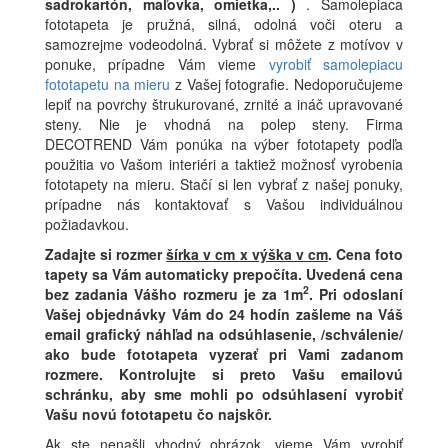
sadrokartón, maľovka, omietka,.. )
. Samolepiaca
fototapeta je pružná, silná, odolná voči oteru a
samozrejme vodeodolná. Vybrať si môžete z motívov v
ponuke, prípadne Vám vieme
vyrobiť samolepiacu
fototapetu na mieru
z Vašej fotografie. Nedoporučujeme
lepiť na povrchy štrukurované, zrnité a ináč upravované
steny. Nie je vhodná na polep steny. Firma
DECOTREND Vám ponúka na výber fototapety podľa
použitia vo Vašom interiéri a taktiež možnosť vyrobenia
fototapety na mieru. Stačí si len vybrať z našej ponuky,
prípadne nás kontaktovať s Vašou individuálnou
požiadavkou.
Zadajte si rozmer
šírka v cm x výška v cm
.
Cena foto
tapety sa Vám automaticky prepočíta. Uvedená cena
2
bez zadania Vášho rozmeru je za 1m
.
Pri odoslaní
Vašej objednávky Vám do 24 hodín zašleme na Váš
email grafický náhľad na odsúhlasenie, /schválenie/
ako bude fototapeta vyzerať pri Vami zadanom
rozmere. Kontrolujte si preto Vašu emailovú
schránku, aby sme mohli po odsúhlasení vyrobiť
Vašu novú fototapetu čo najskôr.
Ak ste nenašli vhodný obrázok, vieme Vám vyrobiť