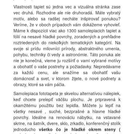
Vlastnosti tapiet sú jedna vec a vizuálna stránka zase
vec druhá. Rozhodne ale nie druhoradá. Máte vybratý
motív, alebo sa radšej necháte inšpirovať ponukou?
Veríme, že v oboch prípadoch vám dokážeme vyhovieť.
Máme k dispozícii viac ako 1300 samolepiacich tapiet a
fólií na nesavé hladké povrchy, zoradených a prehľadne
roztriedených do niekoľkých tematických kategórií. Na
svoje si prídu milovníci prírody, abstraktného umenia,
pohybu, techniky či vedy a astronómie. Táto ponuka ale
nie je konečná, vieme ju rozšíriť o vami vybrané motívy
a obohatiť o vaše postrehy a požiadavky. Nepredávame
za každú cenu, ale snažíme sa obohatiť vašu
domácnosť a svet, v ktorom žijete, o nové podnety a
obrazy, ktoré sa vám páčia.
Samolepiaca fototapeta je skvelou alternatívou nálepiek,
keď chcete prelepiť väčšiu plochu. Je pripravená k
okamžitému použitiu bez lepidla. Môžete ju lepiť na
všetky nesavé , suché, bezprašné a hlavne hladké
povrchy. Ideálne na renováciu nábytku, na vstavané
skrine, na šatník, dvere, sklo, zrkadlo, konferenčný stolík
jednoducho
všetko čo je hladké okrem steny (