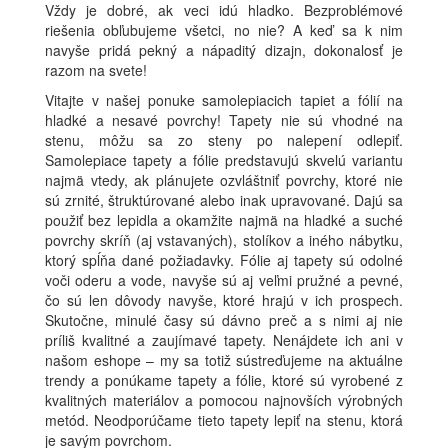
Vždy je dobré, ak veci idú hladko. Bezproblémové
riešenia obľubujeme všetci, no nie? A keď sa k nim
navyše pridá pekný a nápaditý dizajn, dokonalosť je
razom na svete!
Vitajte v našej ponuke samolepiacich tapiet a fólií na
hladké a nesavé povrchy! Tapety nie sú vhodné na
stenu, môžu sa zo steny po nalepení odlepiť.
Samolepiace tapety a fólie predstavujú skvelú variantu
najmä vtedy, ak plánujete ozvláštniť povrchy, ktoré nie
sú zrnité, štruktúrované alebo inak upravované. Dajú sa
použiť bez lepidla a okamžite najmä na hladké a suché
povrchy skríň (aj vstavaných), stolíkov a iného nábytku,
ktorý spĺňa dané požiadavky. Fólie aj tapety sú odolné
voči oderu a vode, navyše sú aj veľmi pružné a pevné,
čo sú len dôvody navyše, ktoré hrajú v ich prospech.
Skutočne, minulé časy sú dávno preč a s nimi aj nie
príliš kvalitné a zaujímavé tapety. Nenájdete ich ani v
našom eshope – my sa totiž sústreďujeme na aktuálne
trendy a ponúkame tapety a fólie, ktoré sú vyrobené z
kvalitných materiálov a pomocou najnovších výrobných
metód. Neodporúčame tieto tapety lepiť na stenu, ktorá
je savým povrchom.