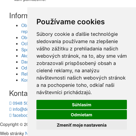
Informácie
Používame cookies
Obrazy, nálepky, fototapety, šablóny, dekorácie,
reprodukcie
Súbory cookie a ďalšie technológie
Obchodné podmienky
sledovania používame na zlepšenie
Ochrana osobných údajov
vášho zážitku z prehliadania našich
Spolupráca
Akcie a Doručenie
webových stránok, na to, aby sme vám
Darčekové poukážky
zobrazovali prispôsobený obsah a
Odstúpenie od zmluvy - vrátenie tovaru
cielené reklamy, na analýzu
Reklamácia tovaru
návštevnosti našich webových stránok
Kontakt
a na pochopenie toho, odkiaľ naši
Kontakt
návštevníci prichádzajú.
0948 504 403
Súhlasím
info@decotrend.sk
facebook
Odmietam
Copyright © 2010 - 2026
Decotrend
Zmeniť moje nastavenia
Web stránky
Neonus s.r.o.
Hosting
Firmhosting.eu