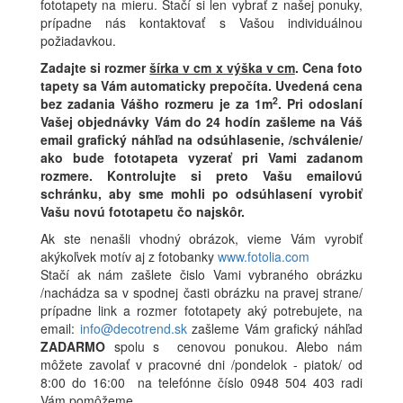
fototapety na mieru. Stačí si len vybrať z našej ponuky,
prípadne nás kontaktovať s Vašou individuálnou
požiadavkou.
Zadajte si rozmer
šírka v cm x výška v cm
.
Cena foto
tapety sa Vám automaticky prepočíta. Uvedená cena
2
bez zadania Vášho rozmeru je za 1m
.
Pri odoslaní
Vašej objednávky Vám do 24 hodín zašleme na Váš
email grafický náhľad na odsúhlasenie, /schválenie/
ako bude fototapeta vyzerať pri Vami zadanom
rozmere. Kontrolujte si preto Vašu emailovú
schránku, aby sme mohli po odsúhlasení vyrobiť
Vašu novú fototapetu čo najskôr.
Ak ste nenašli vhodný obrázok, vieme Vám vyrobiť
akýkoľvek motív aj z fotobanky
www.fotolia.com
Stačí ak nám zašlete čislo Vami vybraného obrázku
/nachádza sa v spodnej časti obrázku na pravej strane/
prípadne link a rozmer fototapety aký potrebujete, na
email:
info@decotrend.sk
zašleme Vám grafický náhľad
ZADARMO
spolu s cenovou ponukou. Alebo nám
môžete zavolať v pracovné dni /pondelok - piatok/ od
8:00 do 16:00 na telefónne číslo 0948 504 403 radi
Vám pomôžeme.