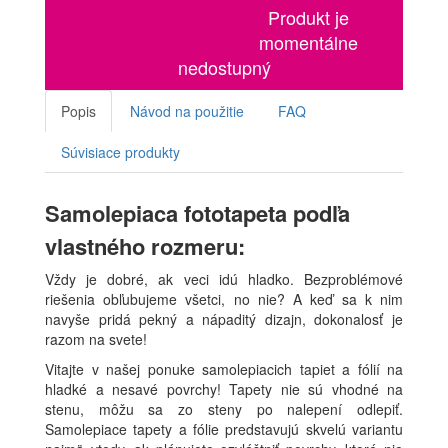
Produkt je
momentálne
nedostupný
Popis
Návod na použitie
FAQ
Súvisiace produkty
Samolepiaca fototapeta podľa
vlastného rozmeru:
Vždy je dobré, ak veci idú hladko. Bezproblémové
riešenia obľubujeme všetci, no nie? A keď sa k nim
navyše pridá pekný a nápaditý dizajn, dokonalosť je
razom na svete!
Vitajte v našej ponuke samolepiacich tapiet a fólií na
hladké a nesavé povrchy! Tapety nie sú vhodné na
stenu, môžu sa zo steny po nalepení odlepiť.
Samolepiace tapety a fólie predstavujú skvelú variantu