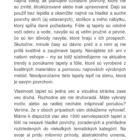
najmä vtedy, ak plánujete ozvláštniť povrchy, ktoré nie
sú zrnité, štruktúrované alebo inak upravované. Dajú sa
použiť bez lepidla a okamžite najmä na hladké a suché
povrchy skríň (aj vstavaných), stolíkov a iného nábytku,
ktorý spĺňa dané požiadavky. Fólie aj tapety sú odolné
voči oderu a vode, navyše sú aj veľmi pružné a pevné,
čo sú len dôvody navyše, ktoré hrajú v ich prospech.
Skutočne, minulé časy sú dávno preč a s nimi aj nie
príliš kvalitné a zaujímavé tapety. Nenájdete ich ani v
našom eshope – my sa totiž sústreďujeme na aktuálne
trendy a ponúkame tapety a fólie, ktoré sú vyrobené z
kvalitných materiálov a pomocou najnovších výrobných
metód. Neodporúčame tieto tapety lepiť na stenu, ktorá
je savým povrchom.
Vlastnosti tapiet sú jedna vec a vizuálna stránka zase
vec druhá. Rozhodne ale nie druhoradá. Máte vybratý
motív, alebo sa radšej necháte inšpirovať ponukou?
Veríme, že v oboch prípadoch vám dokážeme vyhovieť.
Máme k dispozícii viac ako 1300 samolepiacich tapiet a
fólií na nesavé hladké povrchy, zoradených a prehľadne
roztriedených do niekoľkých tematických kategórií. Na
svoje si prídu milovníci prírody, abstraktného umenia,