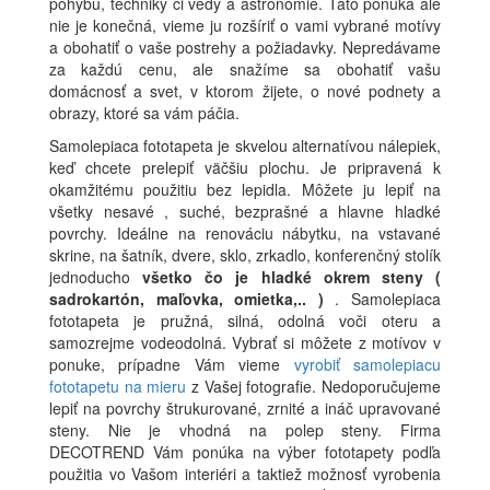
pohybu, techniky či vedy a astronómie. Táto ponuka ale
nie je konečná, vieme ju rozšíriť o vami vybrané motívy
a obohatiť o vaše postrehy a požiadavky. Nepredávame
za každú cenu, ale snažíme sa obohatiť vašu
domácnosť a svet, v ktorom žijete, o nové podnety a
obrazy, ktoré sa vám páčia.
Samolepiaca fototapeta je skvelou alternatívou nálepiek,
keď chcete prelepiť väčšiu plochu. Je pripravená k
okamžitému použitiu bez lepidla. Môžete ju lepiť na
všetky nesavé , suché, bezprašné a hlavne hladké
povrchy. Ideálne na renováciu nábytku, na vstavané
skrine, na šatník, dvere, sklo, zrkadlo, konferenčný stolík
jednoducho
všetko čo je hladké okrem steny (
sadrokartón, maľovka, omietka,.. )
. Samolepiaca
fototapeta je pružná, silná, odolná voči oteru a
samozrejme vodeodolná. Vybrať si môžete z motívov v
ponuke, prípadne Vám vieme
vyrobiť samolepiacu
fototapetu na mieru
z Vašej fotografie. Nedoporučujeme
lepiť na povrchy štrukurované, zrnité a ináč upravované
steny. Nie je vhodná na polep steny. Firma
DECOTREND Vám ponúka na výber fototapety podľa
použitia vo Vašom interiéri a taktiež možnosť vyrobenia