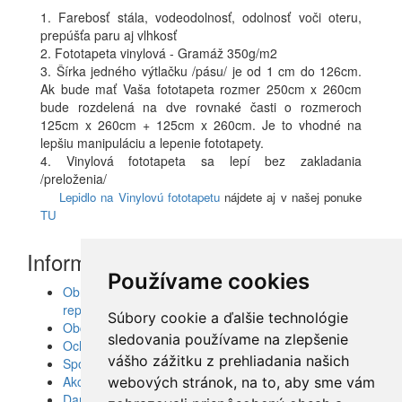
1. Farebosť stála, vodeodolnosť, odolnosť voči oteru,
prepúšťa paru aj vlhkosť
2. Fototapeta vinylová - Gramáž 350g/m2
3. Šírka jedného výtlačku /pásu/ je od 1 cm do 126cm.
Ak bude mať Vaša fototapeta rozmer 250cm x 260cm
bude rozdelená na dve rovnaké časti o rozmeroch
125cm x 260cm + 125cm x 260cm. Je to vhodné na
lepšiu manipuláciu a lepenie fototapety.
4. Vinylová fototapeta sa lepí bez zakladania
/preloženia/
Lepidlo na Vinylovú fototapetu
nájdete aj v našej ponuke
TU
Informácie
Používame cookies
Obrazy, nálepky, fototapety, šablóny, dekorácie,
reprodukcie
Súbory cookie a ďalšie technológie
Obchodné podmienky
sledovania používame na zlepšenie
Ochrana osobných údajov
vášho zážitku z prehliadania našich
Spolupráca
Akcie a Doručenie
webových stránok, na to, aby sme vám
Darčekové poukážky