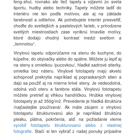
feng-shui, rovnako ale tiež tapety s výjavmi zo sveta
športu, hudby alebo techniky. Tapety môžete ladiť do
interiéru nie len podľa motívov, ale aj na základe
farebnosti a odtieňov. Ak potrebujete interiér presvetliť,
choďte do svetlejších a pastelových farieb, v prirodzene
svetlých miestnostiach zase vyniknú tmavšie motívy,
ktoré dodajú vhodný kontrast medzi svetlom a
„temnotou“.
Vinylovú tapetu odporúčame na stenu do kuchyne, do
kúpeľne, do obývačky alebo do spálne. Môžete ju lepiť aj
na steny s omietkou /pucovkou/, hladké sadrové stierky,
omietka bez náteru. Vinylové fototapety majú skvelú
schopnosť prekrytia napríklad aj popraskaných stien a
dajú sa použiť aj na mierne krivé steny. Je vedeodolná,
odolná voči oteru a farebne stála. Vinylovú fototapetu
môžete pretrieť aj vlhkou handričkou. Hrúbka vinylovej
fototapety je až 350g/m2. Prevedenie je hladká štruktúra
/najčastejšie používaná/. Ak máte záujem o vinylovú
fototapetu štrukturovanú ako je napríklad štruktúra
piesku, plátna, pokrčenia, atď. na požiadanie vieme
vyrobiť fototapetu štrukturovanú alebo z vlastnej
fotografie
. Stačí si len vybrať z našej ponuky prípadne