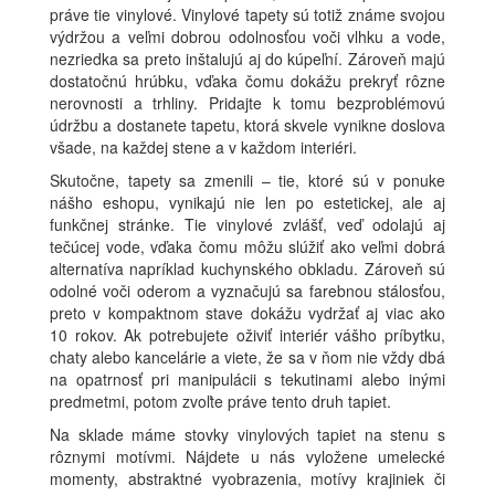
práve tie vinylové. Vinylové tapety sú totiž známe svojou
výdržou a veľmi dobrou odolnosťou voči vlhku a vode,
nezriedka sa preto inštalujú aj do kúpeľní. Zároveň majú
dostatočnú hrúbku, vďaka čomu dokážu prekryť rôzne
nerovnosti a trhliny. Pridajte k tomu bezproblémovú
údržbu a dostanete tapetu, ktorá skvele vynikne doslova
všade, na každej stene a v každom interiéri.
Skutočne, tapety sa zmenili – tie, ktoré sú v ponuke
nášho eshopu, vynikajú nie len po estetickej, ale aj
funkčnej stránke. Tie vinylové zvlášť, veď odolajú aj
tečúcej vode, vďaka čomu môžu slúžiť ako veľmi dobrá
alternatíva napríklad kuchynského obkladu. Zároveň sú
odolné voči oderom a vyznačujú sa farebnou stálosťou,
preto v kompaktnom stave dokážu vydržať aj viac ako
10 rokov. Ak potrebujete oživiť interiér vášho príbytku,
chaty alebo kancelárie a viete, že sa v ňom nie vždy dbá
na opatrnosť pri manipulácii s tekutinami alebo inými
predmetmi, potom zvoľte práve tento druh tapiet.
Na sklade máme stovky vinylových tapiet na stenu s
rôznymi motívmi. Nájdete u nás vyložene umelecké
momenty, abstraktné vyobrazenia, motívy krajiniek či