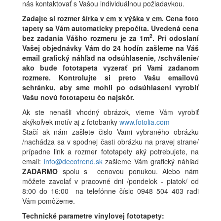
nás kontaktovať s Vašou individuálnou požiadavkou.
Zadajte si rozmer
šírka v cm x výška v cm
.
Cena foto
tapety sa Vám automaticky prepočíta. Uvedená cena
2
bez zadania Vášho rozmeru je za 1m
.
Pri odoslaní
Vašej objednávky Vám do 24 hodín zašleme na Váš
email grafický náhľad na odsúhlasenie, /schválenie/
ako bude fototapeta vyzerať pri Vami zadanom
rozmere. Kontrolujte si preto Vašu emailovú
schránku, aby sme mohli po odsúhlasení vyrobiť
Vašu novú fototapetu čo najskôr.
Ak ste nenašli vhodný obrázok, vieme Vám vyrobiť
akýkoľvek motív aj z fotobanky
www.fotolia.com
Stačí ak nám zašlete čislo Vami vybraného obrázku
/nachádza sa v spodnej časti obrázku na pravej strane/
prípadne link a rozmer fototapety aký potrebujete, na
email:
info@decotrend.sk
zašleme Vám grafický náhľad
ZADARMO
spolu s cenovou ponukou. Alebo nám
môžete zavolať v pracovné dni /pondelok - piatok/ od
8:00 do 16:00 na telefónne číslo 0948 504 403 radi
Vám pomôžeme.
Technické parametre vinylovej fototapety: